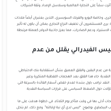
 أثرت سلباً على التجارة العالمية وسلاسل الإمداد وثقة الشركات.
هذه الأنباء عززت قيمة الدولار مقابل العملات الرئيسية الأخرى، وخاصة اليورو والفرنك السويسري، اللذين يعتبران أيضاً ملاذات
آمنة ولكنهما أكثر حساسية للتوقعات الاقتصادية العالمية. يرى المستثمرون أن تخفيف النزاع التجاري يمكن أن يكون له تأثير
إيجابي كبير على الاقتصاد الأمريكي من خلال خفض تكاليف الاستيراد ودعم الصادرات، مما يعزز جاذبية الدولار كعملة مرتبطة
ترامب يتراجع عن تهديداته لرئيس الفيدرالي يقلل من عدم
كانت الأسواق المالية العالمية تتصارع هذا الأسبوع مع حالة من عدم اليقين والقلق العميق بشأن استقلالية بنك الاحتياطي
الفيدرالي، البنك المركزي الأمريكي المسؤول عن السياسة النقدية. جاء هذا القلق بعد الهجمات اللفظية المتكررة وغير
المسبوقة من الرئيس ترامب على رئيس البنك جيروم باول. انتقد ترامب باول بشدة لعدم خفض أسعار الفائدة بالسرعة التي
 تساؤلات حول الضغط السياسي على قرارات السياسة النقدية.
لكن ترامب بدا وكأنه يتراجع عن موقفه المتشدد في تصريحات أدلى بها في وقت متأخر يوم الثلاثاء. في خطوة هدفت على ما
يبدو إلى طمأنة الأسواق، قال ترامب للصحفيين في المكتب البيضاوي بوضوح: “ليس لدي أي نية لإقالته”. ومع ذلك، لم يتخل