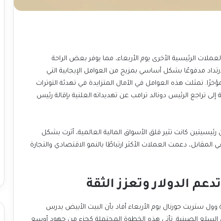
شهد الدولار الأمريكي انتعاشًا حذرًا ولكن ملحوظًا مقابل العملات الرئيسية الأخرى يوم الأربعاء، مما يوفر بعض الراحة
للمستثمرين بعد فترة من الضغط والشكوك. جاء هذا الارتداد مدفوعًا بشكل أساسي بمزيج من العوامل الإيجابية التي
خففت من حدة المخاوف التي كانت تهيمن على الأسواق مؤخرًا. تمثلت هذه العوامل في الآمال المتزايدة في تهدئة التوترات
التجارية المستمرة بين الولايات المتحدة والصين، بالإضافة إلى تراجع الرئيس دونالد ترامب عن تهديداته العلنية بإقالة رئيس
هذه التطورات، التي أشارت إلى انفراجة محتملة في جبهتين رئيسيتين كانت تثير قلق الأسواق المالية العالمية، أثرت بشكل
مباشر على الطلب على الأصول التي تعتبر ملاذات آمنة، وفي المقابل، دعمت العملات الأكثر ارتباطًا بالنمو الاقتصادي والتجارة
دعم الدولار وتعزز الثقة
تلقى الدولار دفعة قوية ومباشرة بعد تقرير نشرته صحيفة وول ستريت جورنال يوم الأربعاء أفاد بأن البيت الأبيض يدرس
بجدية تخفيض التعريفات الجمركية الكبيرة المفروضة على السلع الصينية. تأتي هذه الخطوة المحتملة كجزء من جهود أوسع