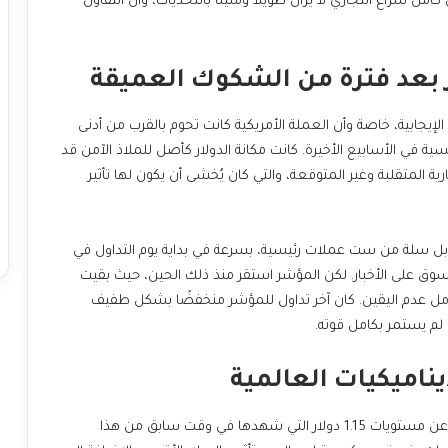
الجانبين. تشير هذه النبرة الأكثر حذرًا إلى أن الطريق إلى حل كامل للنزاع التجاري لا يزال طويلاً ومليئًا بالتحديات، وأن التفاؤل
ر بعد فترة من الشكوك العميقة
سارع المستثمرون بالعودة إلى الدولار بعد هذه التطورات الإيجابية، خاصة وأن العملة الأمريكية كانت تحوم بالقرب من أدنى
مستوياتها في ثلاث سنوات مقابل سلة من العملات الرئيسية في الأسابيع الأخيرة. كانت مكانة الدولار كأصل للملاذ الآمن قد
تعرضت للتساؤل والضغط في ظل سياسات ترامب التجارية المتقلبة وغير المتوقعة، والتي كان يُخشى أن يكون لها تأثير
ارتفع مؤشر الدولار الأمريكي، الذي يقيس قيمة الدولار مقابل سلة من ست عملات رئيسية، بسرعة في بداية يوم التداول في
ساعات التداول الآسيوية، مما يعكس رد الفعل الفوري للسوق على الأخبار. لكن المؤشر استقر منذ ذلك الحين، حيث بقيت
معنويات السوق هشة وحذرة في ظل استمرار بعض عوامل عدم اليقين. كان آخر تداول للمؤشر منخفضًا بشكل طفيف
ديناميكيات العالمية
تراجع اليورو بنسبة 0.51% ليصل إلى 1.1362 دولار، مبتعدًا عن مستويات 1.15 دولار التي شهدها في وقت سابق من هذا