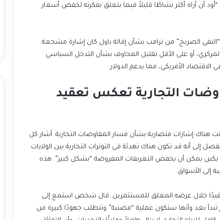
عن رغبته في رؤية سياسة نقدية أكثر تساهلاً، حيث أضاف: “أود أن أراه أكثر نشاطًا قليلاً فيما يتعلق بفكرته لخفض أسعار
اعتبر لي هاردمن، كبير محللي العملات في بنك MUFG، أن “النفي الصريح” من ترامب بشأن إقالة باول كان إشارة مشجعة
ومهمة للأسواق. يرى المحللون أن تأكيد استقلالية البنك المركزي، أو على الأقل تقليل المخاوف بشأن التدخل السياسي
 الاقتصاد الأمريكي، مما يدعم الدولار.
إشارات متضاربة بشأن المفاوضات التجارية تعكس تعقيد
على الرغم من التفاؤل الأولي بشأن تخفيض التعريفات، كانت هناك إشارات متضاربة بشأن مسار المفاوضات التجارية. أشار كل
من ترامب ووزير الخزانة الأمريكي سكوت بيسنت بشكل منفصل إلى أنه قد تكون هناك تهدئة في التوترات التجارية بين الولايات
المتحدة والصين، وأن أي اتفاق تجاري يتم التوصل إليه مع بكين يمكن أن يخفض التعريفات المفروضة “بشكل كبير”. هذه
ة إلى الأسواق.
ومع ذلك، قدم وزير الخزانة بيسنت صورة أكثر واقعية وتعقيدًا خلال عرضه المغلق للمستثمرين. قال شخص استمع إلى
العرض إن وزير الخزانة أشار إلى أن المفاوضات الرسمية لم تبدأ بعد وأنها ستكون عملية “مضنية” وتتطلب جهودًا كبيرة من