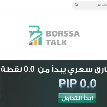
 الدخول
بحث
عن