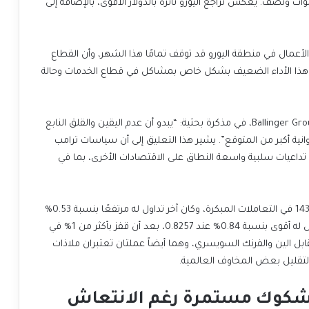
الأسبوع والتي كانت تمثل أعلى مستوى له في حوالي 3 سنوات ونصف. يعكس تراجع اليورو تأثره بالدولار الأقوى، بالإضافة إلى
أظهرت استطلاعات الرأي التي صدرت يوم الأربعاء أن نمو الأعمال في منطقة اليورو قد توقف تمامًا هذا الشهر، وأن القطاع
الخاص في ألمانيا، أكبر اقتصاد في المنطقة، انكمش. تأثر هذا الأداء الضعيف بشكل خاص بمشاكل في قطاع الخدمات وحالة
قال كايل تشابمان، محلل أسواق العملات الأجنبية في Ballinger Group، في مذكرة بحثية: “يبدو أن عدم اليقين والقلق النابع
من الولايات المتحدة يؤثر على النمو في أوروبا بسرعة وعدوانية أكبر من المتوقع”. يشير هذا التعليق إلى أن سياسات ترامب
التجارية، حتى لو كانت تستهدف الصين بشكل مباشر، لها تداعيات سلبية واسعة النطاق على الاقتصادات الأخرى، بما في
ارتفع الدولار بأكثر من 1% مقابل الين الياباني ليصل إلى 143.21 في التعاملات المبكرة، وكان آخر تداول له مرتفعًا بنسبة 0.53%
عند 142.37. مقابل الفرنك السويسري، كان الدولار آخر تداول له أقوى بنسبة 0.84% عند 0.8257، بعد أن قفز بأكثر من 1% في
وقت سابق من الجلسة الآسيوية. يعكس ارتفاع الدولار مقابل الين والفرنك السويسري، وهما أيضاً عملتان تعتبران ملاذات
لتقليل بعض المخاوف العالمية.
: شكوك مستمرة رغم الانتعاش