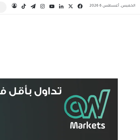
‫X
فيسبوك
لينكدإن
‫YouTube
انستقرام
تيلقرام
‫TikTok
الخميس, أغسطس 6 2026
تسجيل