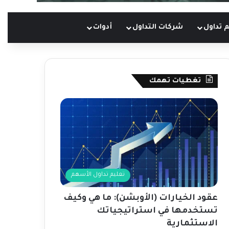
 تداول
شركات التداول
أدوات
تغطيات تهمك
تعليم تداول الأسهم
عقود الخيارات (الأوبشن): ما هي وكيف
تستخدمها في استراتيجياتك
الاستثمارية