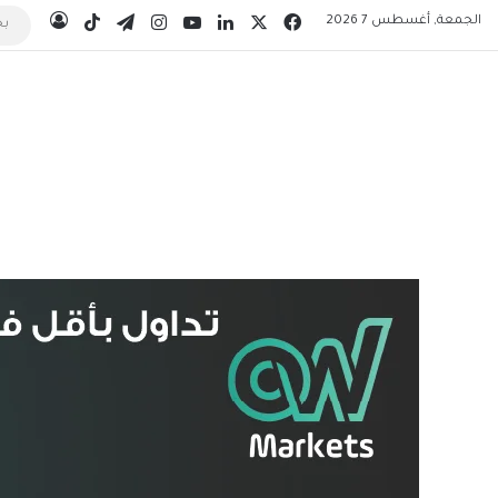
‫X
فيسبوك
لينكدإن
‫YouTube
انستقرام
تيلقرام
‫TikTok
الجمعة, أغسطس 7 2026
تسجيل 