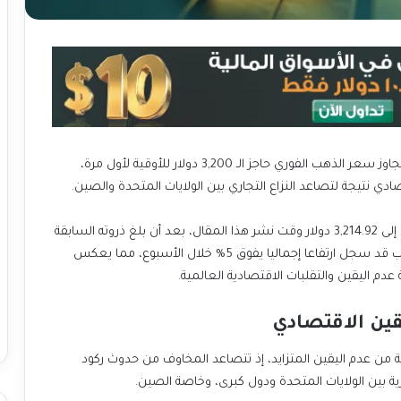
شهدت أسواق الذهب ارتفاعا ملحوظا يوم الجمعة، حيث تجاوز سعر الذهب الفوري حاجز الـ 3,200 دولار للأوقية لأول مرة،
دي نتيجة لتصاعد النزاع التجاري بين الولايات المتحدة والصين.
وقد سجل الذهب ارتفاعا بنسبة طفيفة تجاوزت 1% ليصل إلى 3,214.92 دولار وقت نشر هذا المقال، بعد أن بلغ ذروته السابقة
3,219.84 دولار خلال الجلسة. وتشير التقديرات إلى أن الذهب قد سجل ارتفاعا إجماليا يفوق 5% خلال الأسبوع، مما يعكس
م اليقين والتقلبات الاقتصادية العالمية.
قين الاقتصادي
لة من عدم اليقين المتزايد، إذ تتصاعد المخاوف من حدوث ركود
رية بين الولايات المتحدة ودول كبرى، وخاصة الصين.