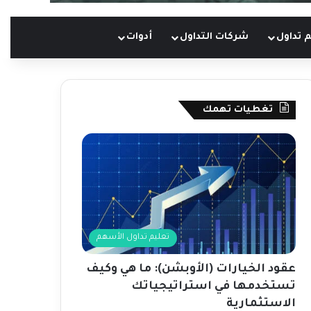
 تداول
شركات التداول
أدوات
تغطيات تهمك
تعليم تداول الأسهم
عقود الخيارات (الأوبشن): ما هي وكيف
تستخدمها في استراتيجياتك
الاستثمارية