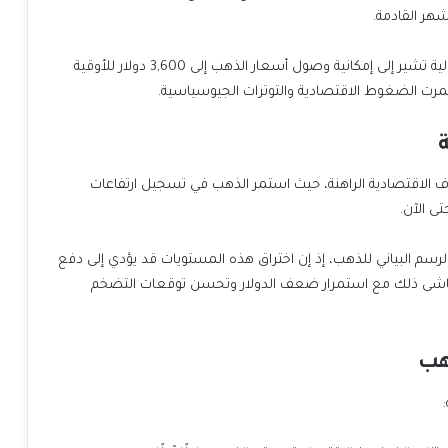
وقد تبنى بعض المحللين مثل من بنك UBS توقعات تفاؤلية تشير إلى إمكانية وصول أسعار الذهب إلى 3,600 دولار للأوقية
وف الاقتصادية الراهنة، حيث استمر الذهب في تسجيل ارتفاعات
مناطق حاسمة على الرسم البياني للذهب، إذ إن اختراق هذه المستويات قد يؤدي إلى دفع
 تماشى ذلك مع استمرار ضعف الدولار وتحسن توقعات التضخم
هب