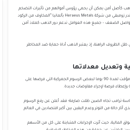
لذهب كأصل آمن يمكن أن يحمي رؤوس أموالهم من تأثيرات التضخم
والتقلبات المالية. فقد صرح محلل المعادن الثمينة ألكساندر زومبفي من شركة Heraeus Metals بألمانيا:”المخاوف من الركود
يكي يواصل الضعف – جميع هذه العوامل تدعم دور الذهب كملاذ آمن
 الظروف الراهنة، إذ يعتبر الذهب أداة حماية ضد المخاطر
ية وتعديل معدلاتها
وفي نفس السياق، أعلن الرئيس دونالد ترامب عن تعليق مؤقت لمدة 90 يوما لبعض الرسوم الجمركية التي فرضها على
 وإعطاء فرصة لإجراء مفاوضات جديدة.
ياسة ترامب تجاه الصين ظلت صارمة؛ فقد أعلن عن رفع الرسوم
واق المالية، حيث أثرت الإجراءات المتباينة على كل من الأسهم