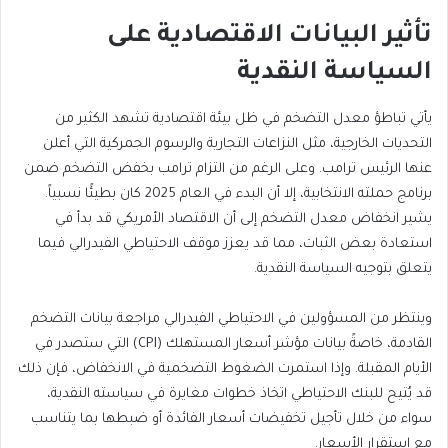
تأثير البيانات الاقتصادية على
السياسة النقدية
يأتي تباطؤ معدل التضخم في ظل بيئة اقتصادية تشهد الكثير من
التحديات الخارجية، مثل النزاعات التجارية والرسوم الجمركية التي أعلن
عنها الرئيس ترامب. وعلى الرغم من التزام ترامب بخفض التضخم ضمن
برنامج حملته الانتخابية، إلا أن البدء في العام 2025 كان بطيئًا نسبياً.
يشير انخفاض معدل التضخم إلى أن الاقتصاد الأمريكي قد بدأ في
استعادة بعض الثبات، مما قد يعزز موقف الاحتياطي الفيدرالي فيما
يتعلق بتوجيه السياسة النقدية.
وينتظر من المسؤولين في الاحتياطي الفيدرالي مراجعة بيانات التضخم
القادمة، خاصةً بيانات مؤشر أسعار المستهلك (CPI) التي ستصدر في
الأيام المقبلة. وإذا استمرت الضغوط التضخمية في الانخفاض، فإن ذلك
قد يُتيح للبنك الاحتياطي اتخاذ خطوات مغايرة في سياسته النقدية،
سواء من خلال تأجيل تخفيضات أسعار الفائدة أو ضبطها بما يتناسب
مع استقرار الأسعار.