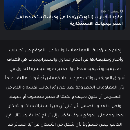
الشامل
است
للمبتدئين
في
الت
يونيو 10, 2025
ما هو الـ Swing Trading؟ دليلك الشامل للمبتدئين
م
إخلاء مسؤولية : المعلومات الواردة على الموقع من تحليلات
وأخبار وتطبيقاتها في أفكار التداول والاستراتيجيات هي لأهداف
تعليمية وتثقيفية فقط ، ولا تعتبر دعوة مباشرة للتداول في
أسواق الفوركس والأسهم / سندات/معادن أو أدوات مالية ، علماً
بأن المعلومات المطروحة تعبر عن رأي الكاتب نفسه و الذي من
المفترض أن تكون دقيقة و لكنها لا تعتبر مضمونة أو دقيقة,
ونحن لا نعد ولا نضمن بأن تبني أي من الاستراتيجيات والأفكار
المطروحة على الموقع سوف يفضي إلى أرباح تجارية. وبالتالي فإن
الكاتب ليس مسؤولاً بأي شكل من الأشكال عن أية خسائر قد