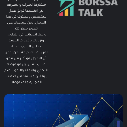
مشاركة الخبرات والمعرفة
التي اكتسبها فريق عمل
متخصص ومحترف في هذا
المجال. نحن نساعدك على
تطوير مهاراتك
واستراتيجياتك في التداول،
ونزودك بالأدوات اللازمة
لتحليل السوق واتخاذ
القرارات الصحيحة. نحن نؤمن
بأن التداول هو أكثر من مجرد
كسب المال، بل هو فرصة
للتحدي والتعلم والنمو. انضم
إلينا الآن واستفد من خدماتنا
المجانية والمدفوعة.
ما
ما
هو
هو
الـ
مؤ
Swing
الس
Trading؟
وكي
دليلك
يتم