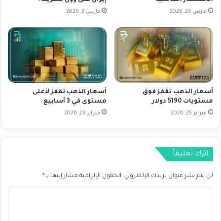
الاستثمار العالمية
إيران على وول ستريت؟
ل
ر
آ
مارس 23, 2026
مارس 3, 2026
ب
م
ا
ن
ل
ة
ت
و
ج
س
ا
ط
ر
ت
أسعار الذهب تقفز فوق
أسعار الذهب تقفز لأعلى
ة
ق
مستويات 5190 دولار
مستوى في 3 أسابيع
ب
ل
ي
فبراير 25, 2026
فبراير 23, 2026
ب
ن
ا
ا
ت
ل
ا
اترك تعليقاً
و
ل
ل
ن
ا
لن يتم نشر عنوان بريدك الإلكتروني.
الحقول الإلزامية مشار إليها بـ
*
ز
ي
ا
ا
ا
ع
ت
ا
ل
ا
ل