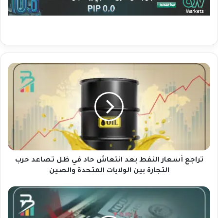
ت
ر
ا
ج
ع
أ
س
ع
ا
ر
تراجع أسعار النفط بعد انتعاش حاد في ظل تصاعد حرب
ا
التجارة بين الولايات المتحدة والصين
ل
ن
ت
ف
ر
ط
ا