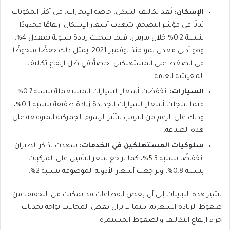
الإسكان:
تُعد تكاليف السكن، خاصة الإيجارات، من أكثر المكونات
ثباتًا في مؤشر التضخم. شهدت أسعار الإسكان ارتفاعًا محدودًا
بنسبة 0.2% خلال مارس، فيما سجلت زيادة سنوية بمعدل 4%،
وهو أدنى معدل نمو منذ نوفمبر 2021. يمثل ذلك خفضًا ملحوظًا
في الضغط على المستهلكين، خاصةً في ظل ارتفاع تكاليف
المعيشة العامة.
السيارات:
انخفضت أسعار السيارات المستعملة بنسبة 0.7%،
فيما سجلت أسعار السيارات الجديدة زيادة طفيفة بنسبة 0.1%،
وذلك على الرغم من الترقب لتأثير الرسوم الجمركية المتوقعة على
هذه الصناعة.
سلوكيات المستهلكين في الخدمات:
شهدت تذاكر الطيران
انخفاضًا بنسبة 5.3%، كما تراجع سعر التأمين على المركبات
بنسبة 0.8%، وتراجعت أسعار الأدوية الموصوفة بنسبة 2%.
تشير هذه التباينات إلى أن بعض القطاعات قد تمكنت من التخفيف من
ضغوط الزيادة السعرية، بينما لا تزال بعض المجالات تواجه تحديات
جراء ارتفاع التكاليف والضغوط المستمرة.