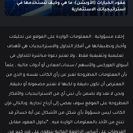
مطالبات البطالة في الولايات المتحدة تنخفض إلى أدنى
مستوى
مستوى منذ مايو وسط سوق عمل قوي
ما هو
منذ
مايو
وسط
سوق
عمل
إخلاء مسؤولية : المعلومات الواردة على الموقع من تحليلات
قوي
وأخبار وتطبيقاتها في أفكار التداول والاستراتيجيات هي لأهداف
تعليمية وتثقيفية فقط ، ولا تعتبر دعوة مباشرة للتداول في
أسواق الفوركس والأسهم / سندات/معادن أو أدوات مالية ، علماً
بأن المعلومات المطروحة تعبر عن رأي الكاتب نفسه و الذي من
المفترض أن تكون دقيقة و لكنها لا تعتبر مضمونة أو دقيقة,
ونحن لا نعد ولا نضمن بأن تبني أي من الاستراتيجيات والأفكار
المطروحة على الموقع سوف يفضي إلى أرباح تجارية. وبالتالي فإن
الكاتب ليس مسؤولاً بأي شكل من الأشكال عن أية خسائر قد
تنتج من الأخذ بالمعلومات الواردة فيه.. “تداول العقود مقابل
الفروقات على أساس الرافعة المالية ينطوي على قدر كبير من