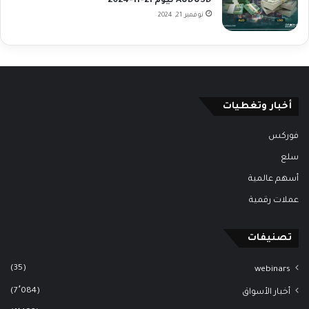
AUDUSD ليوم 21-11-2024
نوفمبر 21, 2024
أخبار وتغطيات
فوركس
سلع
أسهم عالمية
عملات رقمية
تصنيفات
(35)
webinars
(7٬084)
أخبار الأسواق