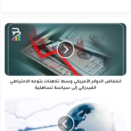
ا
ن
خ
ف
ا
ض
ا
ل
د
و
انخفاض الدولار الأمريكي وسط تكهنات بتوجه الاحتياطي
ل
الفيدرالي إلى سياسة تساهلية
ا
ر
ا
ا
ر
ل
ت
أ
ف
م
ا
ر