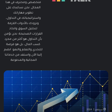
متخصص ومحترف في هذا
المجال. نحن نساعدك على
تطوير مهاراتك
واستراتيجياتك في التداول،
ونزودك بالأدوات اللازمة
لتحليل السوق واتخاذ
القرارات الصحيحة. نحن نؤمن
بأن التداول هو أكثر من مجرد
كسب المال، بل هو فرصة
للتحدي والتعلم والنمو. انضم
إلينا الآن واستفد من خدماتنا
المجانية والمدفوعة.
مطالبات
ما
البطالة
هو
في
الـ
الولايات
ing
المتحدة
تنخفض
دلي
إلى
الش
أدنى
للم
سبتمبر 19, 2024