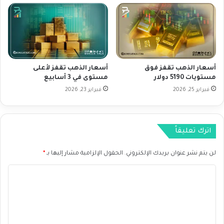
ت
ق
ي
ت
ا
ر
ط
ا
ي
م
ا
ب
أسعار الذهب تقفز فوق
أسعار الذهب تقفز لأعلى
ل
ل
مستويات 5190 دولار
مستوى في 3 أسابيع
ف
ب
ي
فبراير 25, 2026
فبراير 23, 2026
ع
د
ض
ر
ا
ا
ل
اترك تعليقاً
ل
ر
ي
س
إ
لن يتم نشر عنوان بريدك الإلكتروني.
الحقول الإلزامية مشار إليها بـ
*
و
ل
م
ا
ى
ا
س
ل
ل
ي
ج
ت
ا
م
س
ع
ر