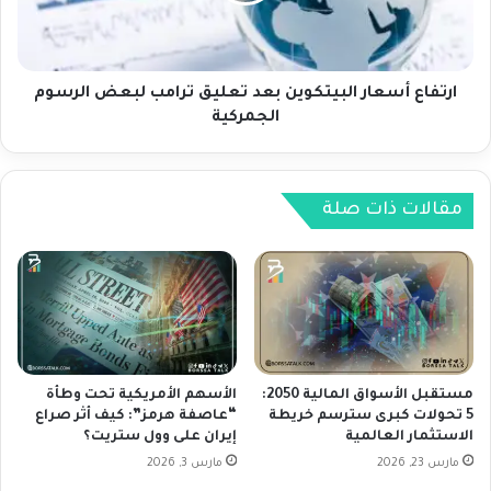
ع
ي
أ
ك
س
ي
ع
و
ا
ارتفاع أسعار البيتكوين بعد تعليق ترامب لبعض الرسوم
س
ر
الجمركية
ط
ا
ت
ل
ك
ب
ه
ي
مقالات ذات صلة
ن
ت
ا
ك
ت
و
ب
ي
ت
ن
و
ب
ج
ع
ه
د
مستقبل الأسواق المالية 2050:
الأسهم الأمريكية تحت وطأة
ا
ت
5 تحولات كبرى سترسم خريطة
“عاصفة هرمز”: كيف أثر صراع
ل
الاستثمار العالمية
إيران على وول ستريت؟
ع
ا
ل
مارس 23, 2026
مارس 3, 2026
ح
ي