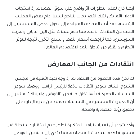
أيضا كان لهذه التطورات أثرٌ واضح على سوق العملات، إذ استجاب
الدولار الأمريكي لتلك التصريحات بتراجع نسبيا أمام بعض العملات
الرئيسية، فقد أدت المخاوف المتزايدة إلى تحول بعض المستثمرين إلى
البحث عن الملاذات الآمنة، مما دعم عملات مثل الين الياباني والفرنك
السويسري. كما تراجعت أسعار النفط والسلع الأخرى نتيجة للتوتر
التجاري والقلق من تباطؤ النمو الاقتصادي العالمي.
انتقادات من الجانب المعارض
لم تخلُ هذه الخطوة من الانتقادات، إذ وجه زعيم الأقلية في مجلس
الشيوخ، تشاك شومر، انتقادات لاذعة للرئيس ترامب. ووصف شومر
السياسات الجمركية بأنها تخلق حالة من “الفوضى والارتباك”، مشيرا إلى
أن التغييرات المستمرة في السياسات تفسد من قدرة الإدارة على
تحقيق رؤية اقتصادية واضحة.
وأكد شومر أن تغيرات ترامب المتكررة تظهر عدم استقرار واستجابة غير
محسوبة لهذه التحديات الاقتصادية، مما يؤدي إلى حالة من الفوضى