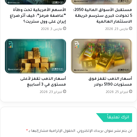
ي
ن
ة
خ
مستقبل الأسواق المالية 2050:
الأسهم الأمريكية تحت وطأة
و
ف
5 تحولات كبرى سترسم خريطة
“عاصفة هرمز”: كيف أثر صراع
س
الاستثمار العالمية
إيران على وول ستريت؟
ا
ط
ض
مارس 23, 2026
مارس 3, 2026
ت
ا
و
ل
ق
م
ع
خ
ا
ز
ت
و
ب
ن
أسعار الذهب تقفز فوق
أسعار الذهب تقفز لأعلى
ت
ا
مستويات 5190 دولار
مستوى في 3 أسابيع
خ
ت
ف
فبراير 25, 2026
فبراير 23, 2026
و
ي
ا
ض
ر
أ
ت
اترك تعليقاً
س
ف
ع
ا
ا
لن يتم نشر عنوان بريدك الإلكتروني.
الحقول الإلزامية مشار إليها بـ
*
ع