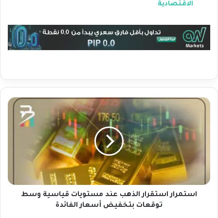
الاقتصادية
ا
س
ت
م
ر
ا
ر
ا
س
ت
استمرار استقرار الذهب عند مستويات قياسية وسط
ق
توقعات بتخفيض أسعار الفائدة
ر