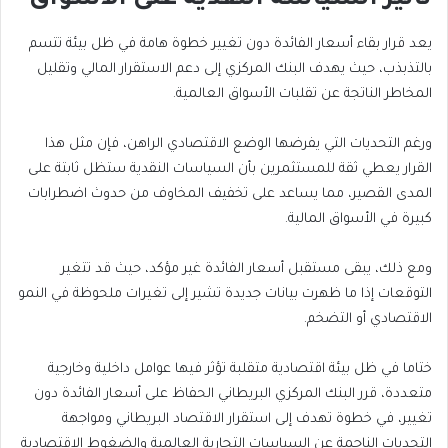
تأثير السياسة النقدية على الأسواق
يعد قرار بقاء أسعار الفائدة دون تغيير خطوة هامة في ظل بيئة تتسم
بالتذبذب، حيث يهدف البنك المركزي إلى دعم الاستقرار المالي وتقليل
المخاطر الناتجة عن تقلبات الأسواق العالمية.
ورغم التحديات التي يفرضها الوضع الاقتصادي الراهن، فإن مثل هذا
القرار يعطي ثقة للمستثمرين بأن السياسات النقدية ستظل ثابتة على
المدى القصير، مما يساعد على تخفيف المخاوف من حدوث اضطرابات
كبيرة في الأسواق المالية.
ومع ذلك، يبقى مستقبل أسعار الفائدة غير مؤكد، حيث قد تتغير
التوقعات إذا ما ظهرت بيانات جديدة تشير إلى تغيرات ملحوظة في النمو
الاقتصادي أو التضخم.
ختاما في ظل بيئة اقتصادية متقلبة تؤثر فيها عوامل داخلية وخارجية
متعددة، قرر البنك المركزي البريطاني الحفاظ على أسعار الفائدة دون
تغيير، في خطوة تهدف إلى استقرار الاقتصاد البريطاني ومواجهة
التحديات الناجمة عن السياسات التجارية العالمية والضغوط الاقتصادية