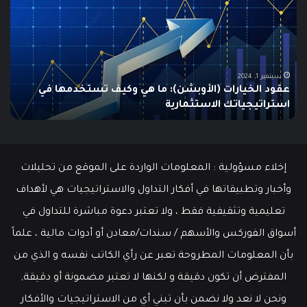
الـ
مؤ
Swing
الس
Trading؟
وكي
دليلك
يتم
الشامل
است
للمبتدئين
في
الت
يونيو 10, 2025
ما هو الـ Swing Trading؟ دليلك الشامل للمبتدئين
م
إخلاء مسؤولية : المعلومات الواردة على الموقع من تحليلات
وأخبار وتطبيقاتها في أفكار التداول والاستراتيجيات هي لأهداف
تعليمية وتثقيفية فقط ، ولا تعتبر دعوة مباشرة للتداول في
أسواق الفوركس والأسهم / سندات/معادن أو أدوات مالية ، علماً
بأن المعلومات المطروحة تعبر عن رأي الكاتب نفسه و الذي من
المفترض أن تكون دقيقة و لكنها لا تعتبر مضمونة أو دقيقة,
ونحن لا نعد ولا نضمن بأن تبني أي من الاستراتيجيات والأفكار