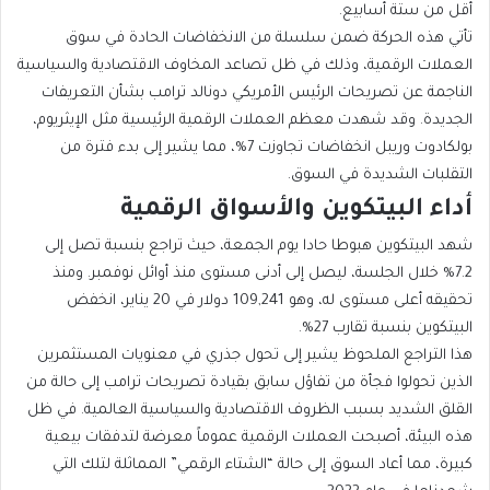
أقل من ستة أسابيع.
تأتي هذه الحركة ضمن سلسلة من الانخفاضات الحادة في سوق
العملات الرقمية، وذلك في ظل تصاعد المخاوف الاقتصادية والسياسية
الناجمة عن تصريحات الرئيس الأمريكي دونالد ترامب بشأن التعريفات
الجديدة. وقد شهدت معظم العملات الرقمية الرئيسية مثل الإيثريوم،
بولكادوت وريبل انخفاضات تجاوزت 7%، مما يشير إلى بدء فترة من
التقلبات الشديدة في السوق.
أداء البيتكوين والأسواق الرقمية
شهد البيتكوين هبوطا حادا يوم الجمعة، حيث تراجع بنسبة تصل إلى
7.2% خلال الجلسة، ليصل إلى أدنى مستوى منذ أوائل نوفمبر. ومنذ
تحقيقه أعلى مستوى له، وهو 109,241 دولار في 20 يناير، انخفض
البيتكوين بنسبة تقارب 27%.
هذا التراجع الملحوظ يشير إلى تحول جذري في معنويات المستثمرين
الذين تحولوا فجأة من تفاؤل سابق بقيادة تصريحات ترامب إلى حالة من
القلق الشديد بسبب الظروف الاقتصادية والسياسية العالمية. في ظل
هذه البيئة، أصبحت العملات الرقمية عموماً معرضة لتدفقات بيعية
كبيرة، مما أعاد السوق إلى حالة “الشتاء الرقمي” المماثلة لتلك التي