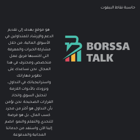
حاسبة نقاط البيفوت
هو موقع يهدف إلى تقديم
الدعم والإرشاد للمتداولين في
الأسواق المالية، من خلال
مشاركة الخبرات والمعرفة
التي اكتسبها فريق عمل
متخصص ومحترف في هذا
المجال. نحن نساعدك على
تطوير مهاراتك
واستراتيجياتك في التداول،
ونزودك بالأدوات اللازمة
لتحليل السوق واتخاذ
القرارات الصحيحة. نحن نؤمن
بأن التداول هو أكثر من مجرد
كسب المال، بل هو فرصة
للتحدي والتعلم والنمو. انضم
إلينا الآن واستفد من خدماتنا
المجانية والمدفوعة.