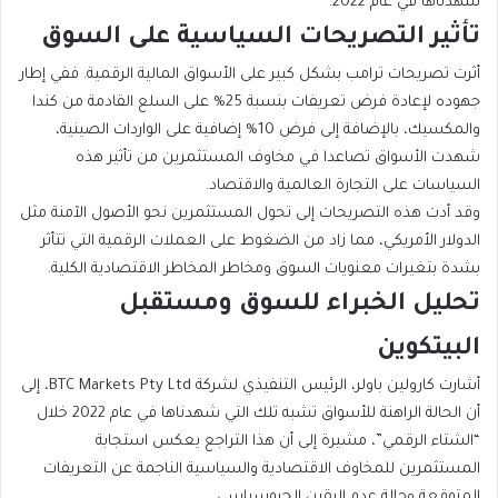
شهدناها في عام 2022.
تأثير التصريحات السياسية على السوق
أثرت تصريحات ترامب بشكل كبير على الأسواق المالية الرقمية. ففي إطار
جهوده لإعادة فرض تعريفات بنسبة 25% على السلع القادمة من كندا
والمكسيك، بالإضافة إلى فرض 10% إضافية على الواردات الصينية،
شهدت الأسواق تصاعدا في مخاوف المستثمرين من تأثير هذه
السياسات على التجارة العالمية والاقتصاد.
وقد أدت هذه التصريحات إلى تحول المستثمرين نحو الأصول الآمنة مثل
الدولار الأمريكي، مما زاد من الضغوط على العملات الرقمية التي تتأثر
بشدة بتغيرات معنويات السوق ومخاطر المخاطر الاقتصادية الكلية.
تحليل الخبراء للسوق ومستقبل
البيتكوين
أشارت كارولين باولر، الرئيس التنفيذي لشركة BTC Markets Pty Ltd، إلى
أن الحالة الراهنة للأسواق تشبه تلك التي شهدناها في عام 2022 خلال
“الشتاء الرقمي”، مشيرة إلى أن هذا التراجع يعكس استجابة
المستثمرين للمخاوف الاقتصادية والسياسية الناجمة عن التعريفات
المتوقعة وحالة عدم اليقين الجيوسياسي.