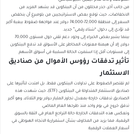
من جانب آخر، حذر محللون من أن البيتكوين قد يشهد المزيد من
الانخفاضات، حيث توقع بعض الاستراتيجيين من بلومبرغ أن ينخفض
السعر إلى منطقة 72,000-74,000 دولار عند مواجهة ضغوط بيعية أكبر
قد تؤدي إلى دخول “شتاء رقمي” جديد.
بينما يشير بعض الخبراء إلى وجود دعم تقني حول مستوى 70,000
دولار، إلا أن هيمنة معنويات المخاطر على الأسواق قد تدفع البيتكوين
إلى مستويات أقل إذا استمرت الحالة السلبية في أسواق الأسهم.
تأثير تدفقات رؤوس الأموال من صناديق
الاستثمار
لم تقتصر الضغوط على تداولات البيتكوين فقط، بل امتدت لتأثيرها على
صناديق الاستثمار المتداولة في البيتكوين (ETF)، حيث شهدت هذه
الصناديق تدفقات خارجة بمعدل تجاوز المليار دولار يوم الثلاثاء، وهو أكبر
تدفق خروج في يوم واحد منذ طرحها العام الماضي.
وتعكس هذه التدفقات الخارجة حالة التراجع العام في الثقة بالسوق
الرقمية، مما يزيد من المخاوف بشأن استمرارية الاتجاه الهبوطي في
أسعار العملات الرقمية.