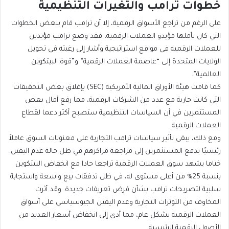
خطوات ترامب والتغيرات التنظيمية
على الرغم من تراجع الأسواق الرقمية، إلا أن ترامب قام ببعض الخطوات
التي كان يأملها مؤيدو العملات الرقمية، فقد وضع ترامب مؤيدين
للعملات الرقمية في مواقع استراتيجية وأشار إلى رغبته في تحويل
الولايات المتحدة إلى “عاصمة العملات الرقمية” و”قوة البيتكوين
العالمية”.
كما قامت هيئة الأوراق المالية الأمريكية (SEC) بإغلاق بعض التحقيقات
التي كانت جارية مع عدد من الشركات الرقمية، مما رفع آمال بعض
المستثمرين في أن السياسات التنظيمية ستصبح أكثر دعما لقطاع
العملات الرقمية.
ومع ذلك، يبقى تأثير سياسات ترامب التجارية على معنويات السوق عاملاً
رئيسيًا يدفع المستثمرين إلى مراجعة مراكزهم في ظل حالة عدم اليقين.
ختاما يشهد سوق العملات الرقمية تراجعا حادا مع انخفاض البيتكوين
بنسبة 25% من أعلى مستوى له، في ظل تدفقات بيع واسعة واستجابة
سلبية لتصريحات ترامب بشأن فرض تعريفات جديدة. وقد أثرت
المخاوف من التوترات التجارية وعدم اليقين الجيوسياسي على أسواق
العملات الرقمية بشكل عام، مما أدى إلى انخفاض أسعار العديد من
الأصول الرقمية الرئيسية.