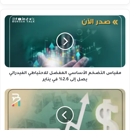
م
ق
ي
ا
س
ا
ل
ت
ض
خ
مقياس التضخم الأساسي المفضل للاحتياطي الفيدرالي
م
يصل إلى 2.6% في يناير
ا
ل
ت
أ
ص
س
ا
ا
ع
س
د
ي
ا
ا
ل