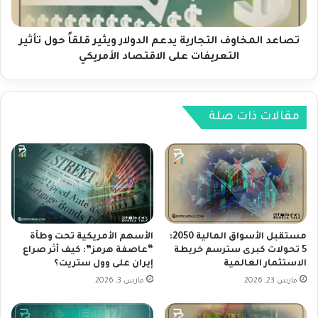
ل
م
م
خ
ف
ا
تصاعد المخاوف التجارية يدعم الدولار ويثير قلقاً حول تأثير
ض
و
التعريفات على الاقتصاد الأمريكي
ل
ف
ل
ا
ل
ل
ا
ت
مقالات ذات صلة
ح
ج
ت
ا
ي
ر
ا
ي
ط
ة
ي
ي
ا
د
ل
ع
مستقبل الأسواق المالية 2050:
الأسهم الأمريكية تحت وطأة
ف
م
5 تحولات كبرى سترسم خريطة
“عاصفة هرمز”: كيف أثر صراع
ي
الاستثمار العالمية
إيران على وول ستريت؟
ا
د
ل
مارس 23, 2026
مارس 3, 2026
ر
د
ا
و