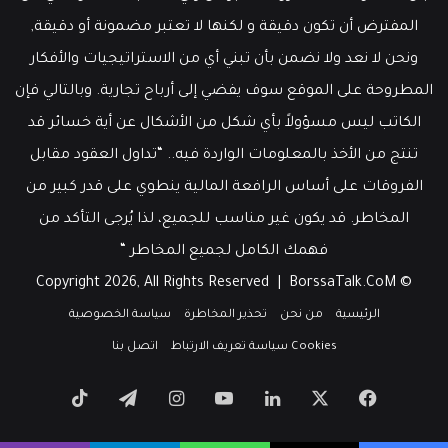
المفترض أن تكون دقيقة و لكنها لا تعتبر مضمونة أو دقيقة,
ونحن لا نعد ولا نضمن بأن تبني أي من الاستراتيجيات والأفكار
المطروحة على الموقع سوف يفضي إلى أرباح تجارية. وبالتالي فإن
الكاتب ليس مسؤولاً بأي شكل من الأشكال عن أية خسائر قد
تنتج من الأخذ بالمعلومات الواردة فيه.. “تداول العقود مقابل
الفروقات على أساس الرافعة المالية ينطوي على قدر كبير من
المخاطر. قد يكون غير مناسب للجميع، لذا يُرجى التأكد من
فهمك الكامل لجميع المخاطر “
BorssaTalk.CoM
© Copyright 2026, All Rights Reserved |
الرئيسية
من نحن
تحذير المخاطرة
سياسة الخصوصية
Cookies سياسة تعريف الارتباط
اتصل بنا
‫X
فيسبوك
لينكدإن
‫YouTube
انستقرام
تيلقرام
‫TikTok