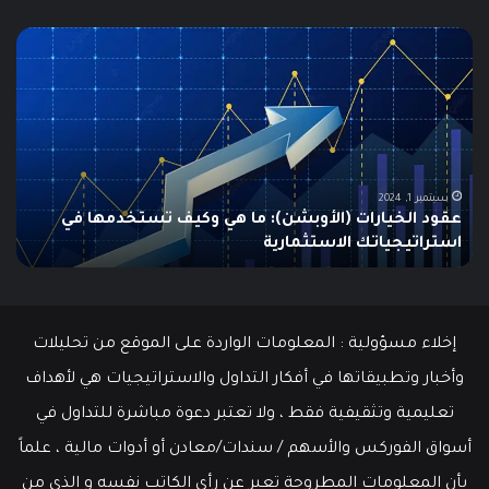
ما
ما
هو
هو
الـ
مؤ
Swing
الس
Trading؟
وكي
دليلك
يتم
الشامل
است
للمبتدئين
في
الت
يونيو 10, 2025
ما هو الـ Swing Trading؟ دليلك الشامل للمبتدئين
م
إخلاء مسؤولية : المعلومات الواردة على الموقع من تحليلات
وأخبار وتطبيقاتها في أفكار التداول والاستراتيجيات هي لأهداف
تعليمية وتثقيفية فقط ، ولا تعتبر دعوة مباشرة للتداول في
أسواق الفوركس والأسهم / سندات/معادن أو أدوات مالية ، علماً
بأن المعلومات المطروحة تعبر عن رأي الكاتب نفسه و الذي من