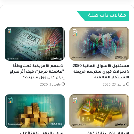
ل
ي
أ
ف
د
مقالات ذات صلة
ت
ا
د
ء
ع
أ
م
س
ت
ب
و
و
ق
ع
ف
ي
ا
مستقبل الأسواق المالية 2050:
الأسهم الأمريكية تحت وطأة
ف
5 تحولات كبرى سترسم خريطة
“عاصفة هرمز”: كيف أثر صراع
ل
الاستثمار العالمية
إيران على وول ستريت؟
ي
ف
س
ي
مارس 23, 2026
مارس 3, 2026
ب
د
ع
ر
ة
ا
أ
ل
س
ي
ا
ع
ب
ن
أسعار الذهب تقفز فوق
أسعار الذهب تقفز لأعلى