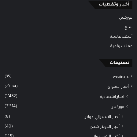
أخبار وتغطيات
فوركس
سلع
أسهم عالمية
عملات رقمية
تصنيفات
(35)
webinars
(7٬084)
أخبار الأسواق
(1٬482)
اخبار اقتصادية
(2٬514)
فوركس
(8)
أخبار الأسترالي دولار
(40)
أخبار الدولار كندي
(115)
أخبار اليورو دولار