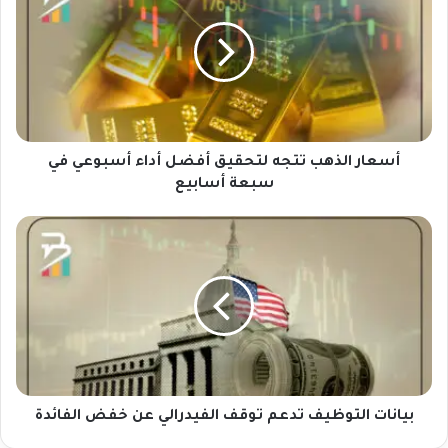
ع
ا
ر
ا
ل
ذ
ه
ب
أسعار الذهب تتجه لتحقيق أفضل أداء أسبوعي في
ت
سبعة أسابيع
ت
ج
ب
ه
ي
ل
ا
ت
ن
ح
ا
ق
ت
ي
ا
ق
ل
أ
ت
ف
و
بيانات التوظيف تدعم توقف الفيدرالي عن خفض الفائدة
ض
ظ