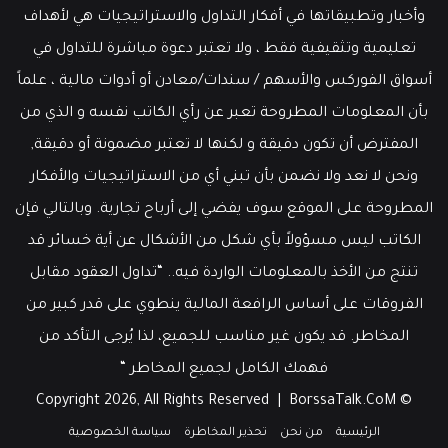
وأخبار وتطبيقاتها في أفكار التداول والاستراتيجيات هي لأهداف
تعليمية وتثقيفية فقط ، ولا تعتبر دعوة مباشرة للتداول في
أسواق الفوركس والأسهم / سندات/معادن أو أدوات مالية ، علماً
بأن المعلومات المطروحة تعبر عن رأي الكاتب نفسه و الذي من
المفترض أن تكون دقيقة و لكنها لا تعتبر مضمونة أو دقيقة,
ونحن لا نعد ولا نضمن بأن تبني أي من الاستراتيجيات والأفكار
المطروحة على الموقع سوف يفضي إلى أرباح تجارية. وبالتالي فإن
الكاتب ليس مسؤولاً بأي شكل من الأشكال عن أية خسائر قد
تنتج من الأخذ بالمعلومات الواردة فيه.. “تداول العقود مقابل
الفروقات على أساس الرافعة المالية ينطوي على قدر كبير من
المخاطر. قد يكون غير مناسب للجميع، لذا يُرجى التأكد من
فهمك الكامل لجميع المخاطر “
BorssaTalk.CoM
© Copyright 2026, All Rights Reserved |
الرئيسية
من نحن
تحذير المخاطرة
سياسة الخصوصية