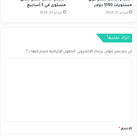
ي
خ
مستويات 5190 دولار
مستوى في 3 أسابيع
ع
ف
فبراير 25, 2026
فبراير 23, 2026
ض
ا
ل
ف
اترك تعليقاً
ا
ئ
لن يتم نشر عنوان بريدك الإلكتروني.
الحقول الإلزامية مشار إليها بـ
*
د
ة
ا
ل
ت
ع
ل
ي
ق
*
الاسم
*