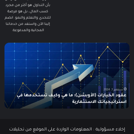
بأن التداول هو أكثر من مجرد
كسب المال، بل هو فرصة
للتحدي والتعلم والنمو. انضم
إلينا الآن واستفد من خدماتنا
المجانية والمدفوعة.
ما
ما
هو
هو
الـ
مؤ
Swing
الس
Trading؟
وكي
دليلك
يتم
الشامل
است
للمبتدئين
في
الت
يونيو 10, 2025
ما هو الـ Swing Trading؟ دليلك الشامل للمبتدئين
م
إخلاء مسؤولية : المعلومات الواردة على الموقع من تحليلات