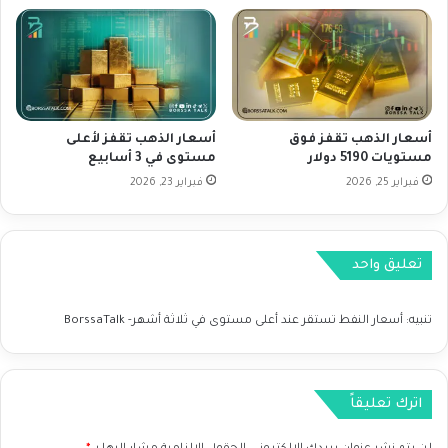
م
د
ع
و
م
ة
أسعار الذهب تقفز فوق
أسعار الذهب تقفز لأعلى
ب
مستويات 5190 دولار
مستوى في 3 أسابيع
س
فبراير 25, 2026
فبراير 23, 2026
ي
ا
س
ا
تعليق واحد
ت
ا
ل
تنبيه:
أسعار النفط تستقر عند أعلى مستوى في ثلاثة أشهر- BorssaTalk
ف
ي
د
ر
اترك تعليقاً
ا
ل