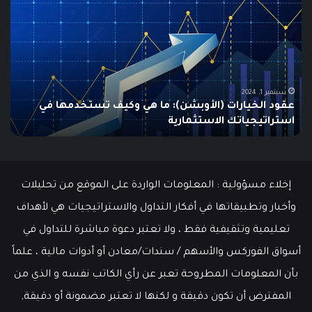
البطالة
هو
في
الـ
الولايات
ing
المتحدة
تنخفض
دلي
إلى
الش
أدنى
للم
سبتمبر 19, 2024
مطالبات البطالة في الولايات المتحدة تنخفض إلى أدنى
مستوى
مستوى منذ مايو وسط سوق عمل قوي
ما هو
منذ
مايو
وسط
سوق
عمل
إخلاء مسؤولية : المعلومات الواردة على الموقع من تحليلات
قوي
وأخبار وتطبيقاتها في أفكار التداول والاستراتيجيات هي لأهداف
تعليمية وتثقيفية فقط ، ولا تعتبر دعوة مباشرة للتداول في
أسواق الفوركس والأسهم / سندات/معادن أو أدوات مالية ، علماً
بأن المعلومات المطروحة تعبر عن رأي الكاتب نفسه و الذي من
المفترض أن تكون دقيقة و لكنها لا تعتبر مضمونة أو دقيقة,