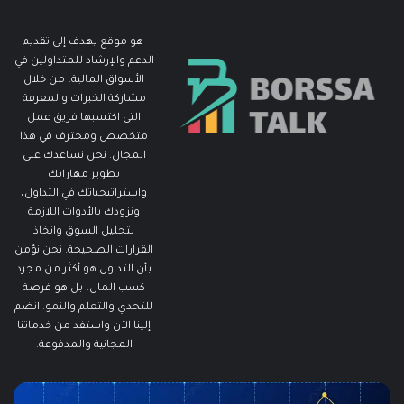
هو موقع يهدف إلى تقديم
الدعم والإرشاد للمتداولين في
الأسواق المالية، من خلال
مشاركة الخبرات والمعرفة
التي اكتسبها فريق عمل
متخصص ومحترف في هذا
المجال. نحن نساعدك على
تطوير مهاراتك
واستراتيجياتك في التداول،
ونزودك بالأدوات اللازمة
لتحليل السوق واتخاذ
القرارات الصحيحة. نحن نؤمن
بأن التداول هو أكثر من مجرد
كسب المال، بل هو فرصة
للتحدي والتعلم والنمو. انضم
إلينا الآن واستفد من خدماتنا
المجانية والمدفوعة.
مطالبات
ما