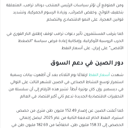
ومن المتوقع أن تؤثر سياسات الرئيس المنتخب دونالد ترامب، المتعلقة
بتخفيف اللوائح، وخفض الضرائب، وزيادة الرسوم الجمركية، وتشديد
قوانين الهجرة، على النمو الاقتصادي والتضخم.
كما يترقب المستثمرون تأثير دعوات ترامب لوقف إطلاق النار الفوري في
الحرب الروسية الأوكرانية، وإمكانية إعادة فرض سياسة “الضغط
الأقصى” على إيران، على أسعار النفط.
دور الصين في دعم السوق
شهدت
أسعار النفط
ارتفاعًا يوم الثلاثاء بعد أن أظهرت بيانات رسمية
استمرار توسع النشاط الصناعي في الصين للشهر الثالث على التوالي
في ديسمبر، وإن كان بوتيرة أبطأ. تشير هذه الأرقام إلى أن سلسلة من
التحفيزات الاقتصادية الجديدة تدعم ثاني أكبر اقتصاد في العالم.
كما أعلنت الصين عن إصدار 152.49 مليون طن متري من حصص
استيراد النفط الخام للدفعة الثانية من عام 2025، ليصل إجمالي
الحصص إلى 158.33 مليون طن، انخفاضًا من 182.69 مليون طن في