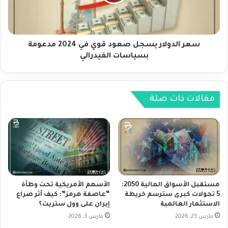
ض
د
ل
و
أ
ل
د
ا
ا
ر
سعر الدولار يسجل صعود قوي في 2024 مدعومة
ء
ي
بسياسات الفيدرالي
س
س
ن
ج
و
ل
ي
ص
مقالات ذات صلة
م
ع
ن
و
ذ
د
2
ق
0
و
1
ي
0
ف
ي
مستقبل الأسواق المالية 2050:
الأسهم الأمريكية تحت وطأة
2
5 تحولات كبرى سترسم خريطة
“عاصفة هرمز”: كيف أثر صراع
الاستثمار العالمية
إيران على وول ستريت؟
0
2
مارس 23, 2026
مارس 3, 2026
4