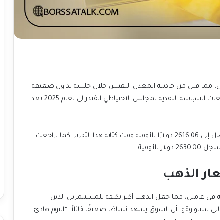
مريكي، مما قلل من جاذبية المعدن النفيس خلال جلسة تداول ضعيفة
بفعل موسم العطلات. ويواصل المستثمرون مراقبة توقعات السياسة النقدية لمجلس الاحتياطي الفيدرالي لعام 2025 بعد
وانخفض سعر الذهب في السوق الفورية بنسبة 0.2% ليصل إلى 2616.06 دولارًا للأوقية وقت كتابة هذا التقرير. كما تراجعت
عار الذهب
ل إلى أعلى مستوى له في عامين، مما جعل الذهب أكثر تكلفة للمستثمرين الذين
ات أخرى. وأوضح المحلل في بنك UBS، جيوفاني ستاونوڤو، أن السوق يشهد نشاطًا ضعيفًا قائلاً: “اليوم هادئ