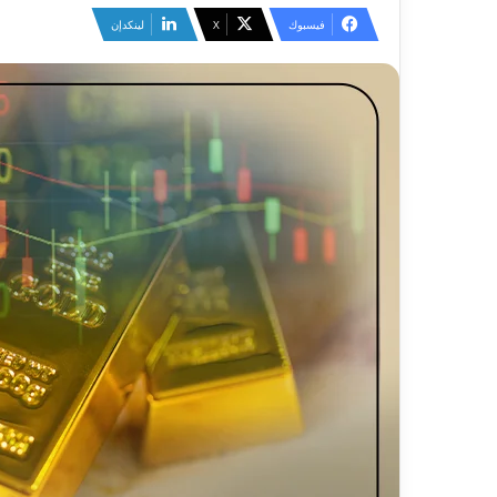
فيسبوك
‫X
لينكدإن