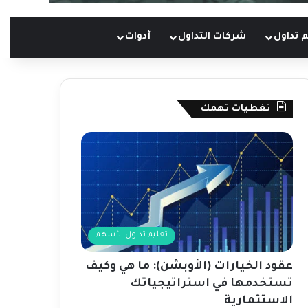
 تداول
شركات التداول
أدوات
تغطيات تهمك
تعليم تداول الأسهم
عقود الخيارات (الأوبشن): ما هي وكيف
تستخدمها في استراتيجياتك
الاستثمارية