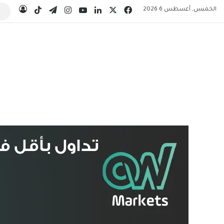
‫X
فيسبوك
لينكدإن
‫YouTube
انستقرام
تيلقرام
‫TikTok
الخميس, أغسطس 6 2026
تسجيل