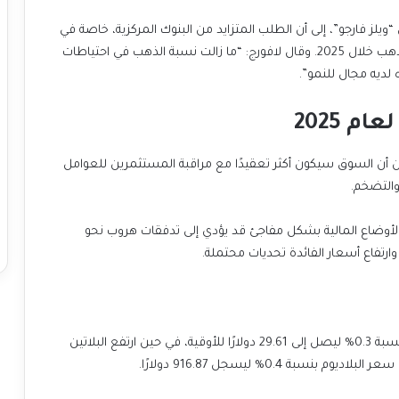
ويلز فارجو”، إلى أن الطلب المتزايد من البنوك المركزية، خاصة في
الأسواق الناشئة، سيكون عاملًا رئيسيًا في تحديد مسار الذهب خلال 2025. وقال لافورج: “ما زالت نسبة الذهب في احتياطات
ه لديه مجال للنمو”.
 2025
ن أن السوق سيكون أكثر تعقيدًا مع مراقبة المستثمرين للعوامل
 والتضخم.
ور الأوضاع المالية بشكل مفاجئ قد يؤدي إلى تدفقات هروب نحو
رتفاع أسعار الفائدة تحديات محتملة.
في أسواق المعادن النفيسة الأخرى، ارتفع سعر الفضة بنسبة 0.3% ليصل إلى 29.61 دولارًا للأوقية، في حين ارتفع البلاتين