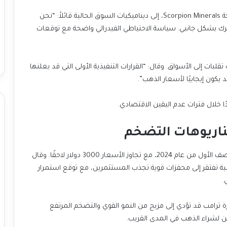
أشار مايكل لانغفورد، الرئيس التنفيذي للاستثمار في شركة Scorpion Minerals، إلى ديناميكيات السوق الحالية قائلاً: “نحن
تحرك بشكل جانبي. سياسة الاحتياطي الفيدرالي واضحة مع توقعات
بات إلى الأسواق. وقال: “القرارات التنفيذية الأولى التي قد يعلنها
 يكون إيجابيًا لأسعار الذهب”.
ًا خلال فترات عدم اليقين الاقتصادي.
ناريوهات التضخم
يتوقع بنك أوف أمريكا أن تتماسك أسعار الذهب خلال النصف الأول من عام 2024، مع تجاوز الأسعار 3000 دولار لاحقًا. وقال
حالية تفتقر إلى محفزات قوية تجذب المستثمرين، مع توقع استمرار
.
رة ترامب قد تؤدي إلى مزيج من النمو القوي والتضخم المرتفع
ن لشراء الذهب في المدى القريب.