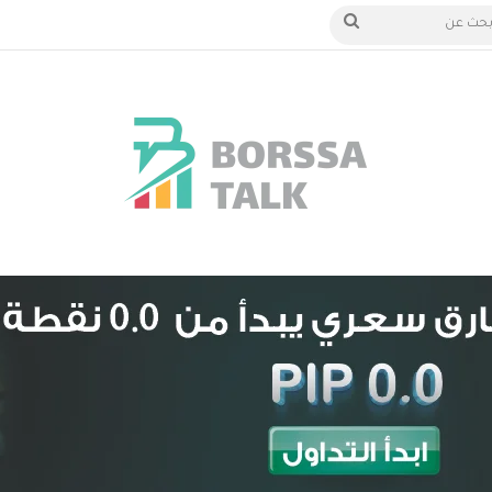
 الدخول
بحث
عن