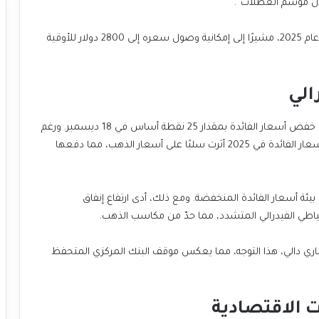
ال موسم العطلات”.
رغم ذلك، أكد ستاونوڤو على توقعاته الإيجابية للذهب في عام 2025، مشيرًا إلى إمكانية وصول سعره إلى 2800 دولار للأوقية
الي
شهدت أسعار الذهب تراجعًا بعد قرار الاحتياطي الفيدرالي خفض أسعار الفائدة بمقدار 25 نقطة أساس في 18 ديسمبر. ورغم
هذا الخفض، إلا أن توقعات البنك المركزي بخفض أقل لأسعار الفائدة في 2025 أثرت سلبًا على أسعار الذهب، مما دفعها
يئة أسعار الفائدة المنخفضة. ومع ذلك، أدى ارتفاع إنفاق
ياطي الفيدرالي المتشدد، مما حدّ من مكاسب الذهب.
اري دالي، هذا التوجه، مما يعكس موقف البنك المركزي المتحفظ
 الاقتصادية