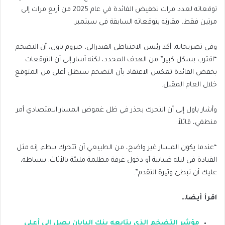
توقعاته لعدد مرات تخفيض الفائدة في عام 2025 من أربع مرات إلى
مرتين فقط، مقارنة بتوقعاته السابقة في سبتمبر.
وفي تصريحاته، أكد رئيس الاحتياطي الفيدرالي، جيروم باول، أن التضخم
“اقترب بشكل كبير” من الهدف المحدد، لكنه أشار إلى أن التوقعات
بخفض الفائدة تعكس الاعتقاد بأن التضخم سيظل أعلى من المتوقع
خلال العام المقبل.
وأشار باول إلى أن التحرك بحذر في ظل غموض المسار الاقتصادي أمر
منطقي، قائلاً:
“عندما يكون المسار غير واضح، من الطبيعي أن تتحرك ببطء. إنه مثل
القيادة في ليلة ضبابية أو دخول غرفة مظلمة مليئة بالأثاث. ببساطة،
عليك أن تبطئ وتيرة التقدم”.
اقرأ أيضا…
مؤشر التضخم الذي يتابعه بنك اليابان يصل إلى أعلى