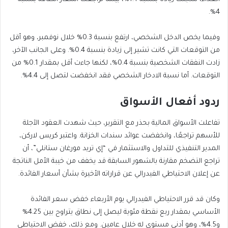
4%.
وفيما يخص الدخل الشخصي، ارتفع بنسبة 0.3% خلال نوفمبر، وهو أقل
من التوقعات التي كانت تشير إلى زيادة بنسبة 0.4%. وعلى الجانب الآخر،
زادت النفقات الشخصية بنسبة 0.4%، لكنها جاءت أقل بمقدار 0.1% من
التوقعات. أما نسبة الادخار الشخصي فقد انخفضت لتصل إلى 4.4%.
ردود أفعال الأسواق
تفاعلت الأسواق المالية بحذر مع التقرير، حيث شهدت العقود الآجلة
للأسهم تراجعًا، وانخفضت عوائد سندات الخزانة. واعتبر كريس لاركن،
المدير التنفيذي للتداول والاستثمار في “إي تريد مورغان ستانلي”، أن
تراجع التضخم مقارنة بالشهور السابقة قد يخفف من خيبة الأمل الناتجة
عن إعلان الاحتياطي الفيدرالي عن قراراته الأخيرة بشأن أسعار الفائدة.
وكان قد قرر الاحتياطي الفيدرالي يوم الأربعاء خفض سعر الفائدة
الأساسي بمقدار ربع نقطة مئوية ليصل إلى نطاق يتراوح بين 4.25%
و4.5%، وهو أدنى مستوى له خلال عامين. ومع ذلك، خفض الاحتياطي