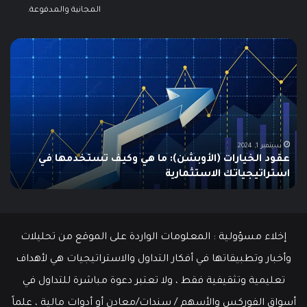
المجانية والمدفوعة.
مطالبات
ما
البطالة
هو
في
الـ
الولايات
ing
المتحدة
تنخفض
دلي
إلى
الش
أدنى
للم
سبتمبر 19, 2024
مطالبات البطالة في الولايات المتحدة تنخفض إلى أدنى
مستوى
مستوى منذ مايو وسط سوق عمل قوي
ما هو
منذ
مايو
وسط
سوق
عمل
إخلاء مسؤولية : المعلومات الواردة على الموقع من تحليلات
قوي
وأخبار وتطبيقاتها في أفكار التداول والاستراتيجيات هي لأهداف
تعليمية وتثقيفية فقط ، ولا تعتبر دعوة مباشرة للتداول في
أسواق الفوركس والأسهم / سندات/معادن أو أدوات مالية ، علماً