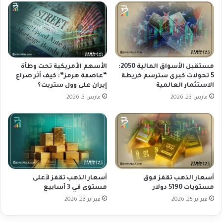
ط
ب
ل
ـ
ب
7
و
0
ق
0
و
ن
ة
ق
مستقبل الأسواق المالية 2050:
الأسهم الأمريكية تحت وطأة
ا
ط
5 تحولات كبرى سترسم خريطة
“عاصفة هرمز”: كيف أثر صراع
الاستثمار العالمية
إيران على وول ستريت؟
ل
ة
د
ب
مارس 23, 2026
مارس 3, 2026
و
ف
ل
ض
ا
ل
ر
ب
ي
ا
ن
أسعار الذهب تقفز فوق
أسعار الذهب تقفز لأعلى
ا
مستويات 5190 دولار
مستوى في 3 أسابيع
ت
فبراير 25, 2026
فبراير 23, 2026
ا
ل
ت