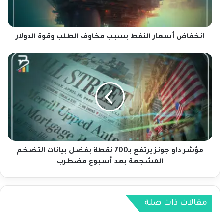
أ
س
ع
ا
انخفاض أسعار النفط بسبب مخاوف الطلب وقوة الدولار
ر
ا
م
ل
ؤ
ن
ش
ف
ر
ط
د
ب
ا
س
و
ب
ج
ب
و
م
ن
مؤشر داو جونز يرتفع بـ700 نقطة بفضل بيانات التضخم
خ
ز
المشجعة بعد أسبوع مضطرب
ا
ي
و
ر
ف
ت
ا
ف
مقالات ذات صلة
ل
ع