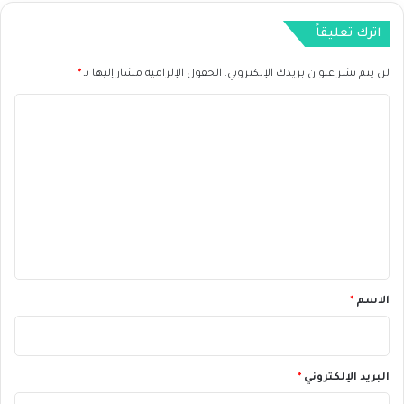
ض
اترك تعليقاً
خ
م
لن يتم نشر عنوان بريدك الإلكتروني.
الحقول الإلزامية مشار إليها بـ
*
ا
ل
ا
م
ش
ل
ج
ت
ع
ع
ة
ب
ل
ع
ي
د
أ
ق
س
*
الاسم
*
ب
و
ع
م
ض
البريد الإلكتروني
*
ط