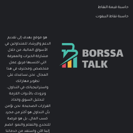
حاسبة قيمة النقاط
حاسبة نقاط البيفوت
هو موقع يهدف إلى تقديم
الدعم والإرشاد للمتداولين في
الأسواق المالية، من خلال
مشاركة الخبرات والمعرفة
التي اكتسبها فريق عمل
متخصص ومحترف في هذا
المجال. نحن نساعدك على
تطوير مهاراتك
واستراتيجياتك في التداول،
ونزودك بالأدوات اللازمة
لتحليل السوق واتخاذ
القرارات الصحيحة. نحن نؤمن
بأن التداول هو أكثر من مجرد
كسب المال، بل هو فرصة
للتحدي والتعلم والنمو. انضم
إلينا الآن واستفد من خدماتنا