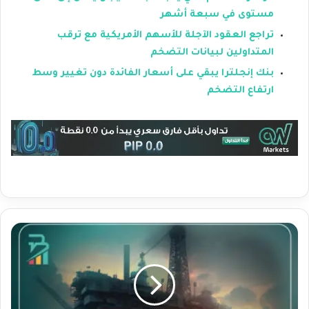
مستوى في سبعة أشهر
تراجع العقود الآجلة للأسهم الأمريكية مع ترقب
المتداولين لبيانات التضخم
بنك إنجلترا يبقي على أسعار الفائدة دون تغيير وسط
ارتفاع التضخم
ا
ن
خ
ف
ا
ض