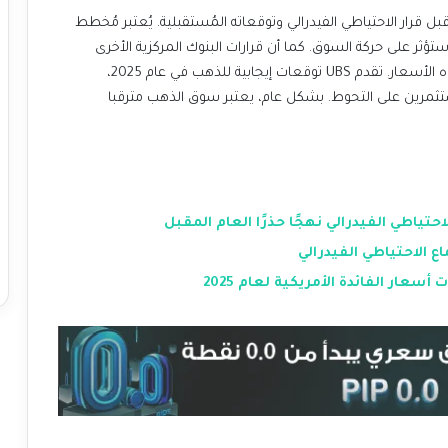
ل قرار الاحتياطي الفيدرالي وتوقعاته المُستقبلية. يُعتبر مُخطط
ؤثر على حركة السوق. كما أن قرارات البنوك المركزية الأخرى
والبيانات الاقتصادية الأمريكية ستلعب دورا في تحديد اتجاه الأسعار. تقدم UBS توقعات إيجابية للذهب في عام 2025،
ستثمرين على التحوط. بشكل عام، يعتبر سوق الذهب مترقبا
ياطي الفيدرالي نهجًا حذرًا العام المقبل
 الاحتياطي الفيدرالي
سعار الفائدة الأمريكية لعام 2025