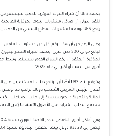
النقد الدولي أن صافي مشتريات البنوك المركزية العالمي
راجع UBS توقعه لمشتريات القطاع الرسمي من الذهب إلى 982 طنًا لعام 2024، ارتفاعًا من تقدير سابق قدره 900 طن.
البالغ حوالي 500 طن متري. يعتقد الخبراء الاس
أخرى من الذهب أو أكثر في عام 2025”.
ويتوقع بنك UBS أيضًا أن يرتفع طلب المستثمر
أعمال الرئيس الأمريكي المُنتخب دونالد ترامب قد نوقش ع
ستدفع الطلب المُتزايد على الأصول الآمنة، ما يُعزز التدفق
ليصل إلى 933.28 دولار، بينما انخفض البلاديوم بنسبة 0.4% ليصل إلى 930.83 دولار.