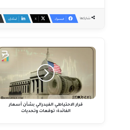
فيسبوك
‫X
لينكدإن
شاركها
ق
ر
ا
ر
ا
ل
ا
ح
ت
ي
قرار الاحتياطي الفيدرالي بشأن أسعار
ا
الفائدة: توقعات وتحديات
ط
ي
ا