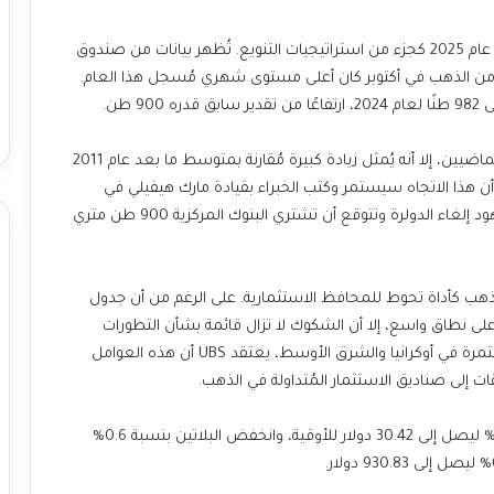
يعتقد UBS أن شراء البنوك المركزية للذهب سيستمر في عام 2025 كجزء من استراتيجيات التنويع. تُظهر بيانات من صندوق
ة من الذهب في أكتوبر كان أعلى مستوى شهري مُسجل هذا العام.
وعلى الرغم من أن هذا الرقم أقل من مستويات العامين الماضيين، إلا أنه يُمثل زيادة كبيرة مُقارنة بمتوسط ما بعد عام 2011
تراتيجيون أن هذا الاتجاه سيستمر وكتب الخبراء بقيادة مارك هيفيلي في
المذكرة: “نعتقد أن زخم الشراء القوي سيستمر وسط جهود إلغاء الدولرة ونتوقع أن تشتري البنوك المركزية 900 طن متري
ين على الذهب كأداة تحوط للمحافظ الاستثمارية. على الرغم من أن جدول
لى نطاق واسع، إلا أن الشكوك لا تزال قائمة بشأن التطورات
المالية والتجارية والجيوسياسية. إلى جانب الصراعات المُستمرة في أوكرانيا والشرق الأوسط، يعتقد UBS أن هذه العوامل
ات إلى صناديق الاستثمار المُتداولة في الذهب.
وفي أماكن أخرى، انخفض سعر الفضة الفوري بنسبة 0.4% ليصل إلى 30.42 دولار للأوقية، وانخفض البلاتين بنسبة 0.6%