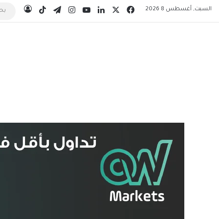
‫X
فيسبوك
لينكدإن
‫YouTube
انستقرام
تيلقرام
‫TikTok
السبت, أغسطس 8 2026
تسجيل 