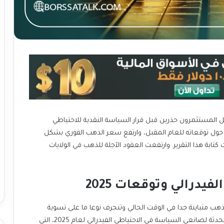
 المستثمرون حذرين قبل قرار السياسة النقدية للاحتياطي
ته حول توقعاته للعام المقبل، وارتفع سعر الذهب الفوري بشكل
2,648.94 دولار للأوقية وقت كتابة هذا التقرير. وارتفعت العقود الآجلة للذهب في الولايات
يدرالي وتوقعات 2025
ب متباينة جدا في الوقت الحالي وتنجرف نوعا ما على تسوية
الحسابات”. سينصب التركيز على التوقعات الاقتصادية المُحدثة لصانعي السياسة في الاحتياطي الفيدرالي لعام 2025، التي