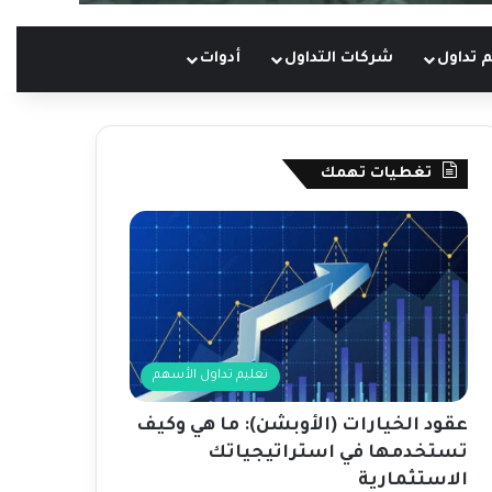
 تداول
شركات التداول
أدوات
تغطيات تهمك
تعليم تداول الأسهم
عقود الخيارات (الأوبشن): ما هي وكيف
تستخدمها في استراتيجياتك
الاستثمارية