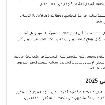
تخفيف أسعار الفائدة المُتوقع في العام المقبل.
وتسعر الأسواق احتمالا بنسبة 95.4% لخفض بمقدار 25 نقطة أساس في هذا الاجتماع، ووفقا لأداة FedWatch التابعة لـ
وقال محللو OCBC في مذكرة: “إذا أشارت مخطط النقاط إلى تخفيضين أو أقل لعام 2025، فستقرأها الأسواق على أنها
يُؤدي ارتفاع قيمة الدولار إلى جعل الذهب المسعر بالدولار أكثر
 بنك ونورجيس بنك أحكامهم بشأن السياسة في وقت لاحق من هذا
المحلي الإجمالي للولايات المتحدة وبيانات التضخم المقرر صدورها
لب على السبائك.
قال بنك UBS في مذكرة: “نتوقع أن يبني الذهب على مكاسبه في عام 2025″، مُضيفًا أنه يجب على البنوك المركزية الاستمرار
رتفع طلب المُستثمرين على التحوطات، ما يُعزز التدفقات إلى