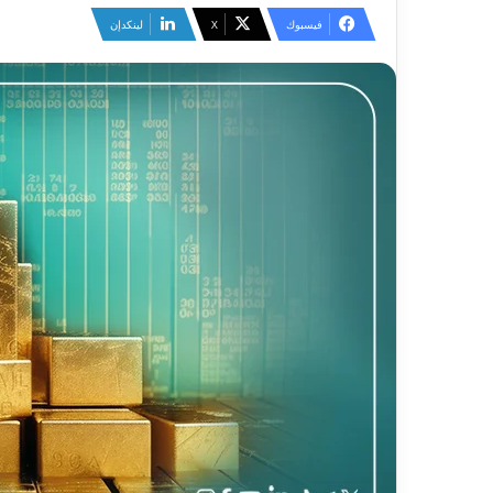
فيسبوك
‫X
لينكدإن