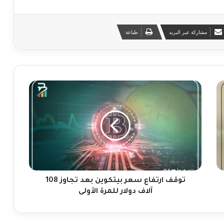
مشاركة عبر البريد
طباعة
ت
و
ق
ف
ا
ر
ت
ف
ا
ع
توقف ارتفاع سعر بيتكوين بعد تجاوز 108
س
آلاف دولار للمرة الأولى
ع
ر
ب