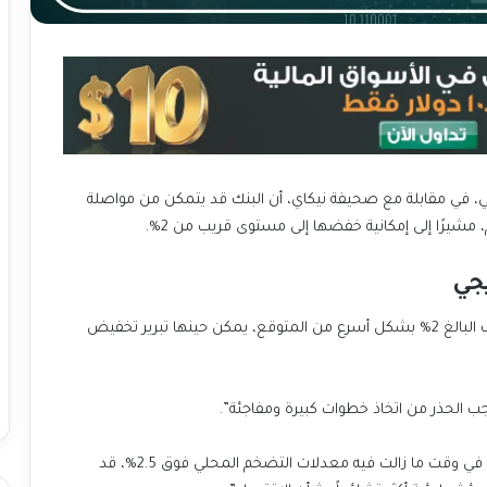
ي، في مقابلة مع صحيفة نيكاي، أن البنك قد يتمكن من مواصلة
مشيرًا إلى إمكانية خفضها إلى مستوى قريب من 2%.
جي
وأوضح وينش أنه إذا تباطأ التضخم ووصل إلى المستهدف البالغ 2% بشكل أسرع من المتوقع، يمكن حينها تبرير تخفيض
ب الحذر من اتخاذ خطوات كبيرة ومفاجئة”.
وأكد وينش أن تسريع وتيرة خفض الفائدة بشكل مفاجئ، في وقت ما زالت فيه معدلات التضخم المحلي فوق 2.5%، قد