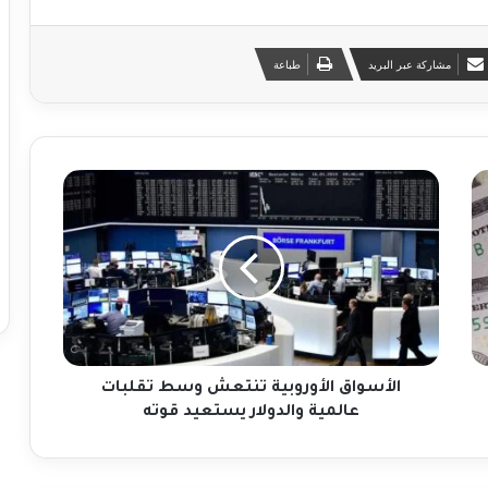
مشاركة عبر البريد
طباعة
ا
ل
أ
س
و
ا
ق
ا
ل
أ
الأسواق الأوروبية تنتعش وسط تقلبات
و
عالمية والدولار يستعيد قوته
ر
و
ب