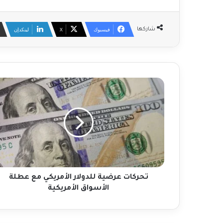
فيسبوك
‫X
لينكدإن
شاركها
ت
ح
ر
ك
ا
ت
ع
ر
ض
ي
تحركات عرضية للدولار الأمريكي مع عطلة
ة
الأسواق الأمريكية
ل
ل
د