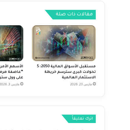
و
ل
مقالات ذات صلة
ا
ر
ا
ل
أ
م
ر
ي
ك
مستقبل الأسواق المالية 2050: 5
الأسهم الأمر
ي
تحولات كبرى سترسم خريطة
“عاصفة هرمز”
م
الاستثمار العالمية
على وول ستر
ع
مارس 23, 2026
مارس 3, 2026
ع
ط
ل
ة
ا
اترك تعليقاً
ل
أ