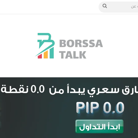
دخول
بحث
عن