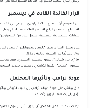
يرسل إشارة سلبية للأسواق. “قد يتم تفسير ذلك على أنه م
قرار الفائدة القادم في ديسمبر
من المتو
الاجتماع التخفيض الرابع لأسعار الفائدة هذا العام. وع
للبيانات الاقتصادية الضعيفة، يفضل عدد من المسؤولين د
على سبيل المثال، يدعو “يانيس ستورناراس”، ممثل اليو
2%، انخفاضًا من النسبة الحالية 3.25%.
أما “إيزابيل شنابل”، عضو المجلس التنفيذي، فقد صرحت ل
مستوى “محايد”، لكنها أشارت إلى صعوبة تحديد المستوى
عودة ترامب وتأثيرها المحتمل
علّق وينش على عودة دونالد ترامب إلى البيت الأبيض وتأثير 
تؤدي إلى إضعاف اليورو. وأضاف:
“إذا حدث ذلك، فمن الممكن أن يكون تأثير الرسوم الجمركية