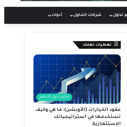
 تداول
شركات التداول
أدوات
تغطيات تهمك
تعليم تداول الأسهم
عقود الخيارات (الأوبشن): ما هي وكيف
تستخدمها في استراتيجياتك
الاستثمارية