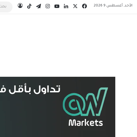
‫X
فيسبوك
لينكدإن
‫YouTube
انستقرام
تيلقرام
‫TikTok
الأحد, أغسطس 9 2026
تسجيل ال