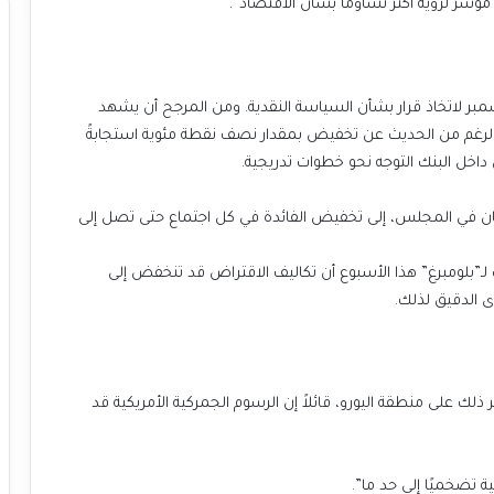
ؤشر لرؤية أكثر تشاؤماً بشأن الاقتصاد”.
قع أن يجتمع البنك المfركزي الأوروبي في 12 ديسمبر لاتخاذ قرار بشأن السياسة النقدية. ومن المرجح أن يشهد
لى الرغم من الحديث عن تخفيض بمقدار نصف نقطة مئوية استجابةً
اخل البنك التوجه نحو خطوات تدريجية.
نان في المجلس، إلى تخفيض الفائدة في كل اجتماع حتى تصل إلى
ـ”بلومبرغ” هذا الأسبوع أن تكاليف الاقتراض قد تنخفض إلى
 الدقيق لذلك.
ذلك على منطقة اليورو، قائلاً إن الرسوم الجمركية الأمريكية قد
 تضخميًا إلى حد ما”.