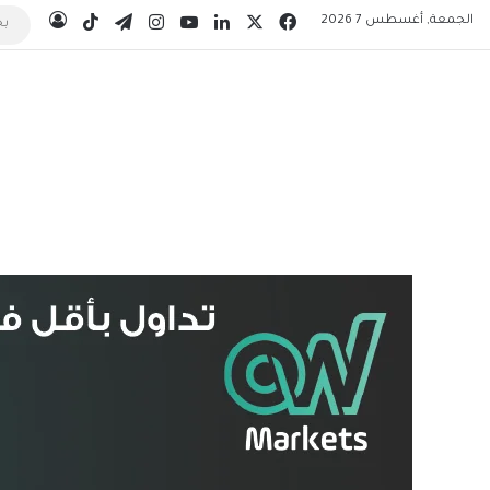
‫X
فيسبوك
لينكدإن
‫YouTube
انستقرام
تيلقرام
‫TikTok
الجمعة, أغسطس 7 2026
تسجيل 