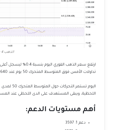
الذهب 4 ساعات 28 نوفمبر 24
تداولات الأمس فوق المتوسط المتحرك 50 يوم عند 2640 دولار للأونصة.
اللحظية، ويبقى المستهدف على الدى اللحظي عند المستوى 2670 دولار للأونصة يليه المستوى 2700 دولار ل
أهم مستويات الدعم
:
دعم 1: 3597