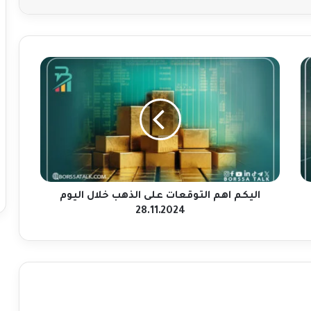
ا
ل
ي
ك
م
ا
ه
م
ا
ل
اليكم اهم التوقعات على الذهب خلال اليوم
ت
28.11.2024
و
ق
ع
ا
ت
ع