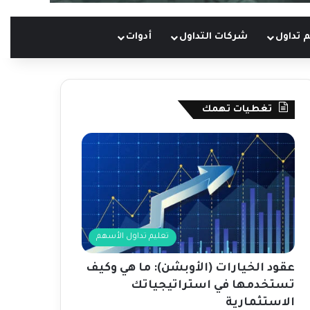
 تداول
شركات التداول
أدوات
تغطيات تهمك
تعليم تداول الأسهم
عقود الخيارات (الأوبشن): ما هي وكيف
تستخدمها في استراتيجياتك
الاستثمارية