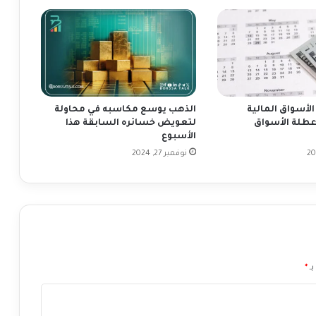
ل
ى
ا
ل
ذ
ه
ب
خ
لأسواق المالية
الذهب يوسع مكاسبه في محاولة
ل
عطلة الأسواق
لتعويض خسائره السابقة هذا
ا
الأسبوع
ل
نوفمبر 27, 2024
ا
ل
ي
و
م
2
8
.
بـ
*
1
1
.