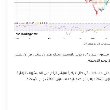
ارتفع سعر الذهب الفوري اليوم بنسبة 0.4% ليسجل أعلى مستوى عند 2648 دولار للأونصة، وذلك بعد أن فشل في أن يغلق
اليوم تستمر التحركات حول المتوسط المتحرك 50 لمدى زمني 4 ساعات في ظل حيادية مؤشر الزخم على المستويات الزمنية
لأونصة.