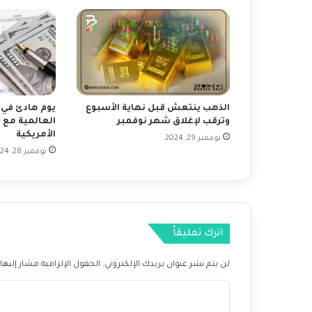
و
ا
ج
ه
ا
ل
ي
ا
الذهب ينتعش قبل نهاية الأسبوع
يوم هادئ في ا
ب
وترقب لإغلاق شهر نوفمبر
العالمية مع 
ا
الأمريكية
نوفمبر 29, 2024
ن
نوفمبر 28, 2024
م
ع
ت
خ
ف
اترك تعليقاً
ي
ف
س
لن يتم نشر عنوان بريدك الإلكتروني.
الحقول الإلزامية مشار إليها 
ي
ا
ا
س
ل