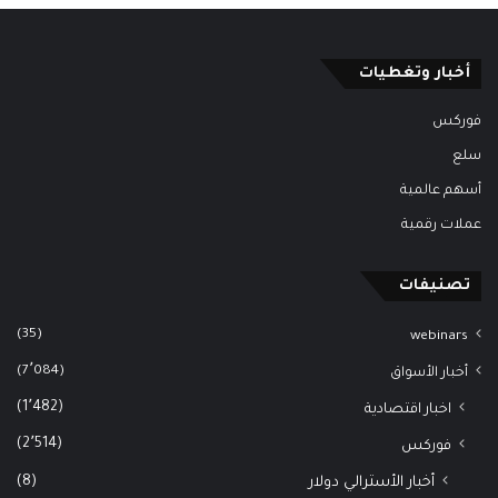
أخبار وتغطيات
فوركس
سلع
أسهم عالمية
عملات رقمية
تصنيفات
(35)
webinars
(7٬084)
أخبار الأسواق
(1٬482)
اخبار اقتصادية
(2٬514)
فوركس
(8)
أخبار الأسترالي دولار