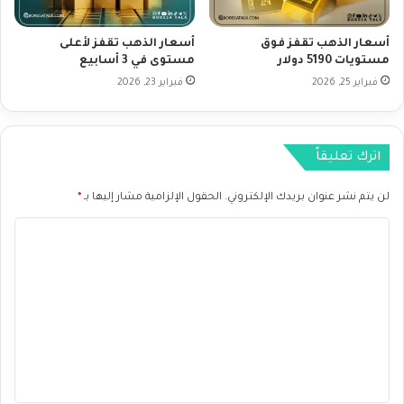
ل
ت
ر
أ
أسعار الذهب تقفز فوق
أسعار الذهب تقفز لأعلى
ا
ث
مستويات 5190 دولار
مستوى في 3 أسابيع
ب
ي
ع
فبراير 25, 2026
فبراير 23, 2026
ر
خ
ط
ة
اترك تعليقاً
ا
ل
لن يتم نشر عنوان بريدك الإلكتروني.
الحقول الإلزامية مشار إليها بـ
*
ض
ر
ا
ا
ئ
ل
ب
ت
ا
ع
ل
ح
ل
ك
ي
و
م
ق