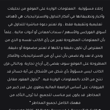
سوق
عمل
إخلاء مسؤولية : المعلومات الواردة على الموقع من تحليلات
قوي
وأخبار وتطبيقاتها في أفكار التداول والاستراتيجيات هي لأهداف
تعليمية وتثقيفية فقط ، ولا تعتبر دعوة مباشرة للتداول في
أسواق الفوركس والأسهم / سندات/معادن أو أدوات مالية ، علماً
بأن المعلومات المطروحة تعبر عن رأي الكاتب نفسه و الذي من
المفترض أن تكون دقيقة و لكنها لا تعتبر مضمونة أو دقيقة,
ونحن لا نعد ولا نضمن بأن تبني أي من الاستراتيجيات والأفكار
المطروحة على الموقع سوف يفضي إلى أرباح تجارية. وبالتالي فإن
الكاتب ليس مسؤولاً بأي شكل من الأشكال عن أية خسائر قد
تنتج من الأخذ بالمعلومات الواردة فيه.. “تداول العقود مقابل
الفروقات على أساس الرافعة المالية ينطوي على قدر كبير من
المخاطر. قد يكون غير مناسب للجميع، لذا يُرجى التأكد من
فهمك الكامل لجميع المخاطر “