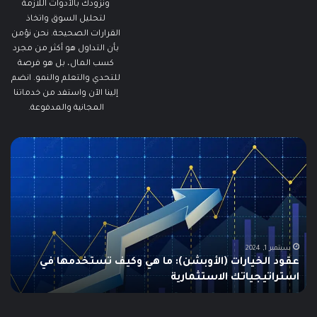
ونزودك بالأدوات اللازمة
لتحليل السوق واتخاذ
القرارات الصحيحة. نحن نؤمن
بأن التداول هو أكثر من مجرد
كسب المال، بل هو فرصة
للتحدي والتعلم والنمو. انضم
إلينا الآن واستفد من خدماتنا
المجانية والمدفوعة.
مطالبات
ما
البطالة
هو
في
الـ
الولايات
ing
المتحدة
تنخفض
دلي
إلى
الش
أدنى
للم
سبتمبر 19, 2024
مطالبات البطالة في الولايات المتحدة تنخفض إلى أدنى
مستوى
مستوى منذ مايو وسط سوق عمل قوي
ما هو
منذ
مايو
وسط