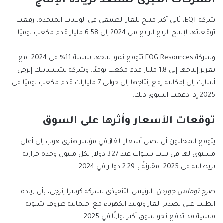
الشركات الكبرى تستعد لزيادة الإنتاج
شركة EQT، ثاني أكبر منتج للغاز الطبيعي في الولايات المتحدة، رفعت
توقعاتها لإنتاج الربع الرابع من 2024 إلى 6.58 مليار قدم مكعب يوميًا.
وشركة EOG Resources تتوقع نمو إنتاجها بنسبة 11% في 2024، مع
تعزيز إنتاجها إلى 1.8 مليار قدم مكعب يوميًا. وشركة تشيسابيك إنرجي
أشارت إلى إمكانية رفع إنتاجها إلى حوالي 7 مليارات قدم مكعب يوميًا في
2025 إذا دعمت السوق ذلك.
توقعات الأسعار وأثرها على السوق
يتوقع المحللون أن تصل أسعار الغاز في مؤشر هنري هوب إلى أعلى
مستوى لها في ثلاث سنوات عند 3.27 دولار لكل مليون وحدة حرارية
بريطانية في 2025، مقارنةً بـ 2.29 دولار في 2024.
صرح
توماس جوردن
، الرئيس التنفيذي لشركة كوتيرا إنرجي، بأن زيادة
الطلب على تصدير الغاز وتوليد الكهرباء مع احتمالية ظروف شتوية
قاسية قد تدفع نحو سوق أكثر توازنًا في 2025.