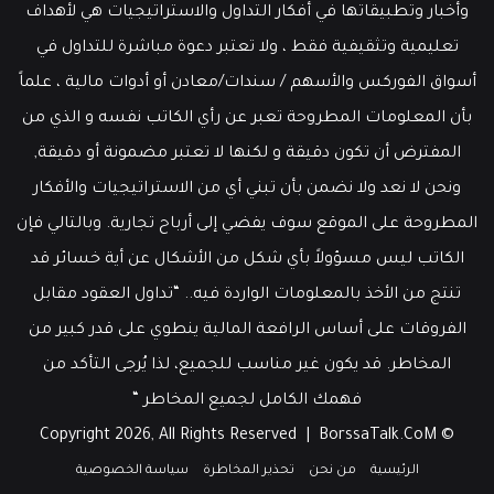
وأخبار وتطبيقاتها في أفكار التداول والاستراتيجيات هي لأهداف
تعليمية وتثقيفية فقط ، ولا تعتبر دعوة مباشرة للتداول في
أسواق الفوركس والأسهم / سندات/معادن أو أدوات مالية ، علماً
بأن المعلومات المطروحة تعبر عن رأي الكاتب نفسه و الذي من
المفترض أن تكون دقيقة و لكنها لا تعتبر مضمونة أو دقيقة,
ونحن لا نعد ولا نضمن بأن تبني أي من الاستراتيجيات والأفكار
المطروحة على الموقع سوف يفضي إلى أرباح تجارية. وبالتالي فإن
الكاتب ليس مسؤولاً بأي شكل من الأشكال عن أية خسائر قد
تنتج من الأخذ بالمعلومات الواردة فيه.. “تداول العقود مقابل
الفروقات على أساس الرافعة المالية ينطوي على قدر كبير من
المخاطر. قد يكون غير مناسب للجميع، لذا يُرجى التأكد من
فهمك الكامل لجميع المخاطر “
BorssaTalk.CoM
© Copyright 2026, All Rights Reserved |
الرئيسية
من نحن
تحذير المخاطرة
سياسة الخصوصية