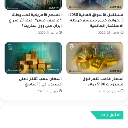
ع
س
ر
و
ي
ق
مستقبل الأسواق المالية 2050:
الأسهم الأمريكية تحت وطأة
ف
ا
5 تحولات كبرى سترسم خريطة
“عاصفة هرمز”: كيف أثر صراع
ا
الاستثمار العالمية
إيران على وول ستريت؟
ل
ت
ع
مارس 23, 2026
مارس 3, 2026
ا
م
ل
ل
ج
ا
م
ت
ر
ق
ك
ب
ي
ل
أسعار الذهب تقفز فوق
أسعار الذهب تقفز لأعلى
ة
ن
مستويات 5190 دولار
مستوى في 3 أسابيع
و
ه
ا
فبراير 25, 2026
فبراير 23, 2026
ا
ل
ي
ا
ة
ض
ا
تعليق واحد
ط
ل
ر
أ
ا