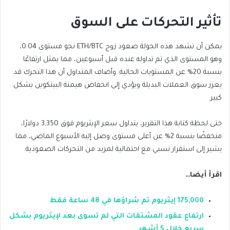
تأثير التحركات على السوق
يمكن أن تشهد هذه الجولة صعود زوج ETH/BTC نحو مستوى 0.04،
وهو المستوى الذي تم تداوله عنده قبل أسبوعين، مما يمثل ارتفاعًا
بنسبة 20% عن المستويات الحالية. وأضاف المتداول أن هذا التحرك قد
يعزز سوق العملات البديلة ويؤدي إلى انخفاض هيمنة البيتكوين بشكل
كبير.
حتى لحظة كتابة هذا التقرير، يتداول سعر الإيثريوم فوق 3,350 دولارًا،
منخفضًا بنسبة 2% عن أعلى مستوى وصل إليه الأسبوع الماضي، مما
يشير إلى استقرار نسبي مع احتمالية لمزيد من التحركات الصعودية.
اقرأ أيضا…
175,000 إيثريوم تم شراؤها في 48 ساعة فقط
ارتفاع عقود المشتقات التي لم تسوى بعد لإيثريوم بشكل
سريع خلال 5 أشهر