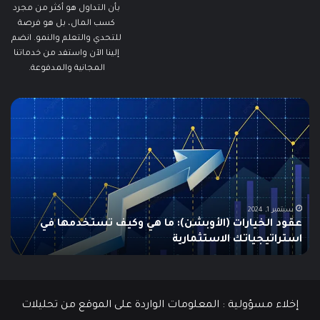
بأن التداول هو أكثر من مجرد
كسب المال، بل هو فرصة
للتحدي والتعلم والنمو. انضم
إلينا الآن واستفد من خدماتنا
المجانية والمدفوعة.
ما
ما
هو
هو
الـ
مؤ
Swing
الس
Trading؟
وكي
دليلك
يتم
الشامل
است
للمبتدئين
في
الت
يونيو 10, 2025
ما هو الـ Swing Trading؟ دليلك الشامل للمبتدئين
م
إخلاء مسؤولية : المعلومات الواردة على الموقع من تحليلات