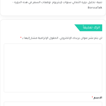
س
تنبيه:
تحليل دورة الثماني سنوات لإيثريوم: توقعات السعر في هذه الدورة -
ب
ب
BorssaTalk
ا
و
ت
ع
ا
ل
اترك تعليقاً
س
ي
لن يتم نشر عنوان بريدك الإلكتروني.
الحقول الإلزامية مشار إليها بـ
*
ا
س
ا
ي
ل
ة
ت
ع
ل
ي
ق
*
الاسم
*