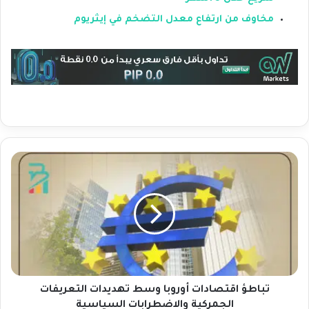
مخاوف من ارتفاع معدل التضخم في إيثريوم
ت
ب
ا
ط
ؤ
ا
ق
ت
ص
ا
تباطؤ اقتصادات أوروبا وسط تهديدات التعريفات
د
الجمركية والاضطرابات السياسية