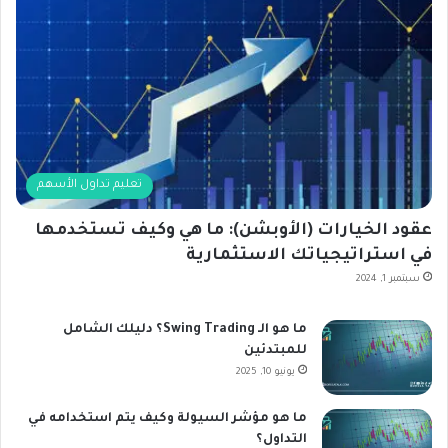
تعليم تداول الأسهم
عقود الخيارات (الأوبشن): ما هي وكيف تستخدمها
في استراتيجياتك الاستثمارية
سبتمبر 1, 2024
ما هو الـ Swing Trading؟ دليلك الشامل
للمبتدئين
يونيو 10, 2025
ما هو مؤشر السيولة وكيف يتم استخدامه في
التداول؟