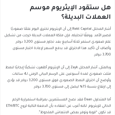
هل ستقود الإيثريوم موسم
العملات البديلة؟
أشار المحلل Rekt Capital إلى أن الإيثريوم تخترق اليوم علمًا صعوديًا
قصير الأمد. ووفقًا لتحليله، فإن ملكة العملات البديلة خرجت من تشكيل
علم صعودي استمر ثلاثة أسابيع بعد تجاوز مستوى 3,200 دولار.
وأضاف أن تأكيد هذا الاختراق قد يدفع السعر لإعادة اختبار مستوى
3,700 دولار.
وبالمثل، أشار المحلل Zayk إلى أن الإيثريوم أظهرت تشكيلًا إيجابيًا لنمط
مثلث صعودي لمدة أسبوعين على الرسم البياني الزمني لـ4 ساعات.
وأوضح أن اختراق النمط الصعودي فوق مستوى 3,200 دولار قد يؤدي
إلى ارتفاع بنسبة 15% ليصل إلى مستوى 3,700 دولار.
أما المتداول Daan فقد نصح المستثمرين بمراقبة استمرارية الزخم
الحالي للإيثريوم. لكنه أعرب عن اعتقاده بأن الدفعة التالية لزوج ETH/BTC
قد تكون “قوية وتوفر بعض الانتعاش الملحوظ”.