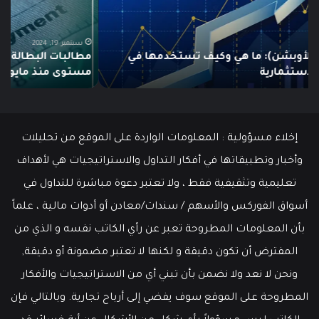
تنخفض
دلي
إلى
الش
أدنى
للم
سبتمبر 19, 2024
مطالبات البطالة في الولايات المتحدة تنخفض إلى أدنى
مستوى
مستوى منذ مايو وسط سوق عمل قوي
ما هو
منذ
مايو
وسط
سوق
عمل
إخلاء مسؤولية : المعلومات الواردة على الموقع من تحليلات
قوي
وأخبار وتطبيقاتها في أفكار التداول والاستراتيجيات هي لأهداف
تعليمية وتثقيفية فقط ، ولا تعتبر دعوة مباشرة للتداول في
أسواق الفوركس والأسهم / سندات/معادن أو أدوات مالية ، علماً
بأن المعلومات المطروحة تعبر عن رأي الكاتب نفسه و الذي من
المفترض أن تكون دقيقة و لكنها لا تعتبر مضمونة أو دقيقة,
ونحن لا نعد ولا نضمن بأن تبني أي من الاستراتيجيات والأفكار
المطروحة على الموقع سوف يفضي إلى أرباح تجارية. وبالتالي فإن