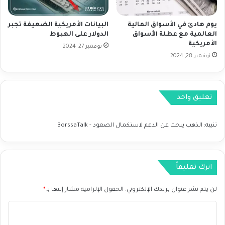
ج
ا
يوم هادئ في الأسواق المالية
البيانات الأمريكية الضعيفة تجبر
ب
العالمية مع عطلة الأسواق
الدولار على الهبوط
ي
الأمريكية
و
نوفمبر 27, 2024
نوفمبر 28, 2024
ي
ب
ح
ث
تعليق واحد
ع
ن
ز
تنبيه:
الذهب يبحث عن الدعم لاستكمال الصعود - BorssaTalk
خ
م
ج
د
اترك تعليقاً
ي
د
لن يتم نشر عنوان بريدك الإلكتروني.
الحقول الإلزامية مشار إليها بـ
*
ا
ل