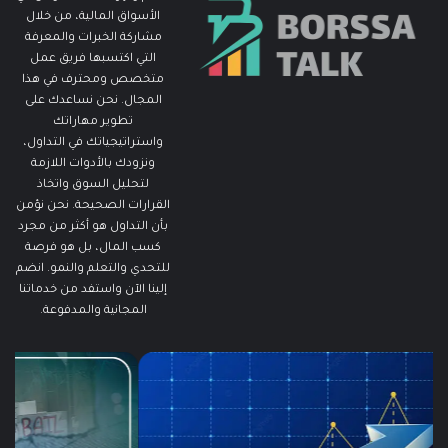
الأسواق المالية، من خلال
مشاركة الخبرات والمعرفة
التي اكتسبها فريق عمل
متخصص ومحترف في هذا
المجال. نحن نساعدك على
تطوير مهاراتك
واستراتيجياتك في التداول،
ونزودك بالأدوات اللازمة
لتحليل السوق واتخاذ
القرارات الصحيحة. نحن نؤمن
بأن التداول هو أكثر من مجرد
كسب المال، بل هو فرصة
للتحدي والتعلم والنمو. انضم
إلينا الآن واستفد من خدماتنا
المجانية والمدفوعة.
مطالبات
ما
البطالة
هو
في
الـ
الولايات
ing
المتحدة