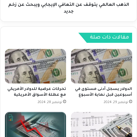
1
ل
الذهب العالمي يتوقف عن التعافي الإيجابي ويبحث عن زخم
د
م
جديد
و
ي
ل
ي
ا
ت
ر
و
مقالات ذات صلة
؟
ق
ف
ع
ن
ا
ل
ت
ع
الدولار يسجل أدنى مستوى في
تحركات عرضية للدولار الأمريكي
ا
أسبوعين قبل نهاية الأسبوع
مع عطلة الأسواق الأمريكية
ف
نوفمبر 29, 2024
نوفمبر 28, 2024
ي
ا
ل
إ
ي