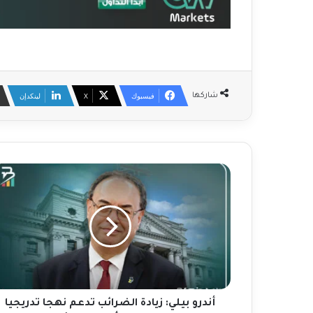
فيسبوك
‫X
لينكدإن
شاركها
أ
ن
د
ر
و
ب
ي
ل
ي
:
أندرو بيلي: زيادة الضرائب تدعم نهجا تدريجيا