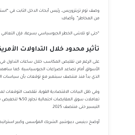
وصف توم تزيتزوريس، رئيس أبحاث الدخل الثابت في “استرات
من المخاطر”. وأضاف:
“حتى لو تلاشى الخطر الجيوسياسي بسرعة، فإن التعاف
تأثير محدود خلال التداولات الأمريك
على الرغم من تقليص المكاسب خلال ساعات التداول في ال
الأسواق أمام تصاعد الصراعات الجيوسياسية. كما ساهمت
الذي بدأ منذ منتصف سبتمبر مع توقعات بأن سياسات الرئ
وفي ظل البيانات الاقتصادية القوية، تقلصت التوقعات لمز
التيسير حتى منتصف 2025.
أوضح دينيس ديبوشير، الشريك المؤسس وكبير استراتيجيي السوق في “h