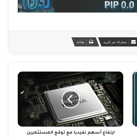
مشاركة عبر البريد
طباعة
ا
ر
ت
ف
ا
ع
أ
س
ه
م
ارتفاع أسهم نفيديا مع توقع المستثمرين