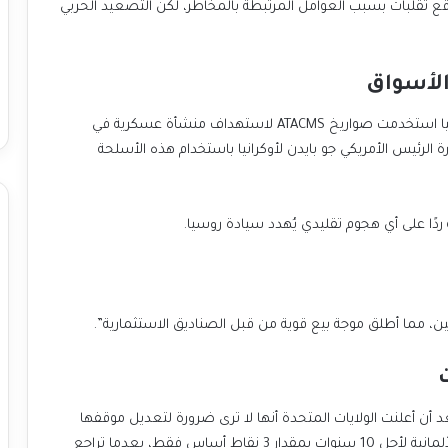
ع تقلبات بسبب العوامل المرتبطة بالمخاطر، لكن التصعيد الحربي
الأسواق
أفادت وزارة الدفاع الروسية، عبر وكالة إنترفاكس، أن أوكرانيا استخدمت صواريخ ATACMS لاستهداف منشأة عسكرية في
 الرئيس الأمريكي جو بايدن لأوكرانيا باستخدام هذه الأسلحة
ردًا على أي هجوم تقليدي يُهدد سيادة روسيا.
ين، مما أطلق موجة بيع قوية من قبل الصناديق الاستثمارية”.
أن أعلنت الولايات المتحدة أنها لا ترى ضرورة لتعديل موقفها
النووي ردًا على قرار روسيا. انخفض العائد على السندات الألمانية لأجل 10 سنوات بمقدار 3 نقاط أساس فقط، بعدما تراجع