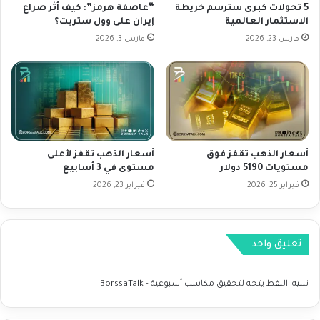
S
5 تحولات كبرى سترسم خريطة
“عاصفة هرمز”: كيف أثر صراع
6
الاستثمار العالمية
إيران على وول ستريت؟
D
م
ل
ل
مارس 23, 2026
مارس 3, 2026
ي
ي
و
ا
م
ر
1
د
8
و
-
ل
1
ا
أسعار الذهب تقفز فوق
أسعار الذهب تقفز لأعلى
1
ر
مستويات 5190 دولار
مستوى في 3 أسابيع
-
ف
فبراير 25, 2026
فبراير 23, 2026
2
ي
0
ا
2
ل
4
ب
تعليق واحد
ي
ت
ك
تنبيه:
النفط يتجه لتحقيق مكاسب أسبوعية - BorssaTalk
و
ي