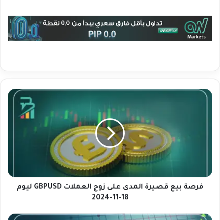
ف
ر
ص
ة
ب
ي
ع
ق
ص
ي
فرصة بيع قصيرة المدى على زوج العملات GBPUSD ليوم
ر
18-11-2024
ة
ا
م