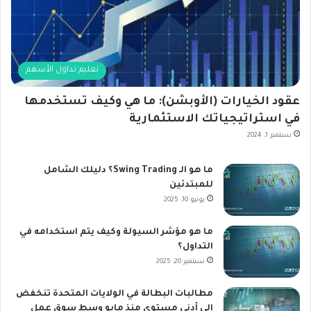
تعليم تداول الأسهم
عقود الخيارات (الأوبشن): ما هي وكيف تستخدمها
في استراتيجياتك الاستثمارية
سبتمبر 1, 2024
ما هو الـ Swing Trading؟ دليلك الشامل
للمبتدئين
يونيو 10, 2025
ما هو مؤشر السيولة وكيف يتم استخدامه في
التداول؟
سبتمبر 20, 2025
مطالبات البطالة في الولايات المتحدة تنخفض
إلى أدنى مستوى منذ مايو وسط سوق عمل