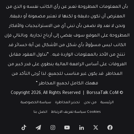
بأن المعلومات المطروحة تعبر عن رأي الكاتب نفسه و الذي من
المفترض أن تكون دقيقة و لكنها لا تعتبر مضمونة أو دقيقة,
ونحن لا نعد ولا نضمن بأن تبني أي من الاستراتيجيات والأفكار
المطروحة على الموقع سوف يفضي إلى أرباح تجارية. وبالتالي فإن
الكاتب ليس مسؤولاً بأي شكل من الأشكال عن أية خسائر قد
تنتج من الأخذ بالمعلومات الواردة فيه.. “تداول العقود مقابل
الفروقات على أساس الرافعة المالية ينطوي على قدر كبير من
المخاطر. قد يكون غير مناسب للجميع، لذا يُرجى التأكد من
فهمك الكامل لجميع المخاطر “
BorssaTalk.CoM
© Copyright 2026, All Rights Reserved |
الرئيسية
من نحن
تحذير المخاطرة
سياسة الخصوصية
Cookies سياسة تعريف الارتباط
اتصل بنا
‫X
فيسبوك
لينكدإن
‫YouTube
انستقرام
تيلقرام
‫TikTok