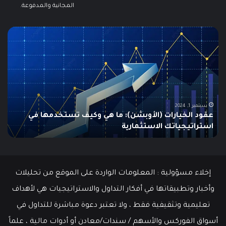
المجانية والمدفوعة.
ما
ما
هو
هو
الـ
مؤ
Swing
الس
Trading؟
وكي
دليلك
يتم
الشامل
است
للمبتدئين
في
الت
يونيو 10, 2025
ما هو الـ Swing Trading؟ دليلك الشامل للمبتدئين
م
إخلاء مسؤولية : المعلومات الواردة على الموقع من تحليلات
وأخبار وتطبيقاتها في أفكار التداول والاستراتيجيات هي لأهداف
تعليمية وتثقيفية فقط ، ولا تعتبر دعوة مباشرة للتداول في
أسواق الفوركس والأسهم / سندات/معادن أو أدوات مالية ، علماً