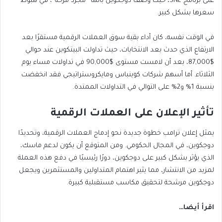
على برنامج SNL، حيث وصف دوجكوين بأنها “مجرد مزحة”، في هبوط
سعرها بشكل كبير.
في الوقت نفسه، كان أداء بقية سوق العملات الرقمية مستقرًا بعد
الارتفاع الذي حدث بعد الانتخابات، حيث تداولت البيتكوين عند حوالي
$87,000، بعد أن لامست مستوى $90,000 في تداولات مساء يوم
الثلاثاء. أما أسهم شركات كوينباس ومايكروستراتيجي فقد انخفضت
بنسبة 1% و2% على التوالي في التداولات الممتدة.
تأثير الإعلان على العملات الرقمية
يمثل إعلان ترامب خطوة جديدة نحو إدماج العملات الرقمية، وتحديدًا
دوجكوين، في المجال الحكومي. ومن المتوقع أن يكون لدعم ماسك،
الذي يؤثر بشكل كبير على دوجكوين، دورًا رئيسيًا في دفع هذه العملة
لمزيد من الانتشار، مما يثير اهتمام المتداولين والمستثمرين ويجعل
دوجكوين مرشحة لتحقيق مكاسب مستقبلية كبيرة.
اقرأ أيضا…