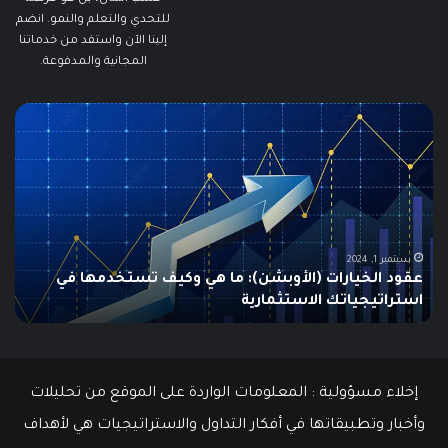
للتحدي والتعلم والنمو. انضم
إلينا الآن واستفد من خدماتنا
المجانية والمدفوعة.
ما
ما
هو
هو
الـ
مؤ
Swing
الس
Trading؟
وكي
دليلك
يتم
الشامل
است
للمبتدئين
في
الت
يونيو 10, 2025
ما هو الـ Swing Trading؟ دليلك الشامل للمبتدئين
م
إخلاء مسؤولية : المعلومات الواردة على الموقع من تحليلات
وأخبار وتطبيقاتها في أفكار التداول والاستراتيجيات هي لأهداف