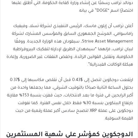
دونالد ترامب رسميًا عن إنشاء وزارة كفاءة الحكومة، التي أطلق عليها
اختصارًا اسم “DOGE” في بيانه.
أعلن ترامب أن إيلون ماسك، الرئيس التنفيذي لشركة تسلا، وفيفيك
راماسوامي، المرشح الجمهوري السابق والمؤسس المشارك لشركة
Strive Asset Management، سيقودان هذه الوزارة الجديدة. ووفقًا
لبيان ترامب، فإنهما “سيمهدان الطريق لإدارته لتفكيك البيروقراطية
الحكومية، وتقليل القوانين الزائدة، وخفض النفقات غير الضرورية، وإعادة
هيكلة الوكالات الفيدرالية”.
ارتفعت دوجكوين لتصل إلى $0.43 قبل أن تقلص مكاسبها إلى $0.37
بحلول الساعة الثانية صباحًا بالتوقيت الشرقي، مما يجعلها واحدة من
أكبر الرابحين في فترة ما بعد الانتخابات، حيث قفزت بنسبة 153% مقارنة
بارتفاع البيتكوين بنسبة 30% فقط خلال نفس الفترة. كما تفوقت
دوجكوين على عملة XRP لتصبح سادس أكبر عملة رقمية من حيث
القيمة السوقية.
الدوجكوين كمؤشر على شهية المستثمرين