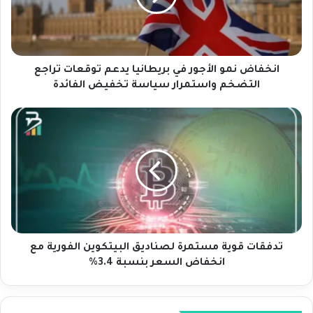
ض
ن
م
و
ا
انخفاض نمو الأجور في بريطانيا يدعم توقعات تراجع
ل
التضخم واستمرار سياسة تخفيض الفائدة
أ
ج
ت
و
د
ر
ف
ف
ق
ي
ا
ب
ت
ر
ق
ي
و
ط
ي
ا
ة
تدفقات قوية مستمرة لصناديق البيتكوين الفورية مع
ن
م
انخفاض السعر بنسبة 3.4%
ي
س
ا
ت
ي
م