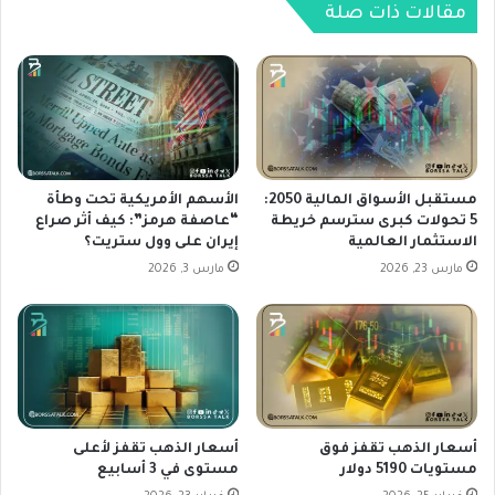
د
ر
مقالات ذات صلة
ع
ة
م
ل
ت
ص
و
ن
ق
ا
ع
د
ا
ي
ت
ق
مستقبل الأسواق المالية 2050:
الأسهم الأمريكية تحت وطأة
ت
ا
5 تحولات كبرى سترسم خريطة
“عاصفة هرمز”: كيف أثر صراع
ر
الاستثمار العالمية
إيران على وول ستريت؟
ل
ا
ب
مارس 23, 2026
مارس 3, 2026
ج
ي
ع
ت
ا
ك
ل
و
ت
ي
ض
ن
خ
ا
أسعار الذهب تقفز فوق
أسعار الذهب تقفز لأعلى
م
ل
مستويات 5190 دولار
مستوى في 3 أسابيع
و
ف