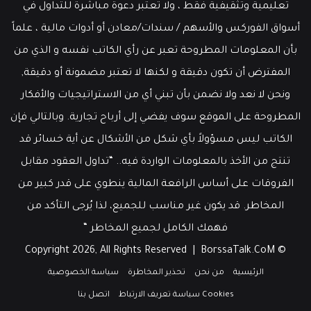
تعليمية وتثقيفية فقط ، ولا تعتبر دعوة مباشرة للتداول في
أسواق الفوركس والأسهم / سندات/معادن أو أدوات مالية ، علماً
بأن المعلومات المطروحة تعبر عن رأي الكاتب نفسه و الذي من
المفترض أن تكون دقيقة و لكنها لا تعتبر مضمونة أو دقيقة,
ونحن لا نعد ولا نضمن بأن تبني أي من الاستراتيجيات والأفكار
المطروحة على الموقع سوف يفضي إلى أرباح تجارية. وبالتالي فإن
الكاتب ليس مسؤولاً بأي شكل من الأشكال عن أية خسائر قد
تنتج من الأخذ بالمعلومات الواردة فيه.. “تداول العقود مقابل
الفروقات على أساس الرافعة المالية ينطوي على قدر كبير من
المخاطر. قد يكون غير مناسب للجميع، لذا يُرجى التأكد من
فهمك الكامل لجميع المخاطر “
BorssaTalk.CoM
© Copyright 2026, All Rights Reserved |
الرئيسية
من نحن
تحذير المخاطرة
سياسة الخصوصية
Cookies سياسة تعريف الارتباط
اتصل بنا