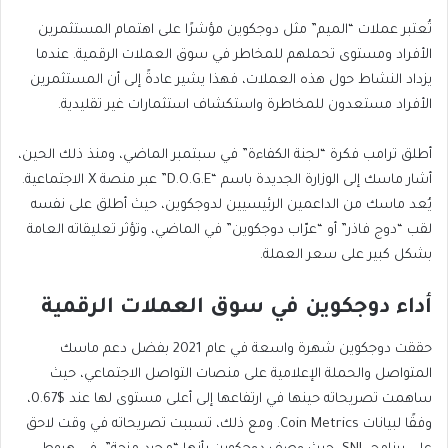
تُعتبر عملات “الميم” مثل دوجكوين مؤشرًا على اهتمام المستثمرين
الأفراد ومستوى تحملهم للمخاطر في سوق العملات الرقمية. عندما
يزداد النشاط حول هذه العملات، فهذا يشير عادةً إلى أن المستثمرين
الأفراد مستعدون للمخاطرة واستكشاف استثمارات غير تقليدية.
أطلق ترامب فكرة “لجنة الكفاءة” في سبتمبر الماضي، ومنذ ذلك الحين،
أشار ماسك إلى الوزارة الجديدة باسم “D.O.G.E” عبر منصة X الاجتماعية.
يُعد ماسك من الداعمين الرئيسيين لدوجكوين، حيث أطلق على نفسه
لقب “دوج فاذر” أو “عرّاب دوجكوين” في الماضي، وتؤثر تعليقاته العامة
بشكل كبير على سعر العملة.
أداء دوجكوين في سوق العملات الرقمية
حققت دوجكوين شهرة واسعة في عام 2021 بفضل دعم ماسك
المتواصل والحملة الإعلامية على منصات التواصل الاجتماعي، حيث
ساهمت تصريحاته حينها في ارتفاعها إلى أعلى مستوى لها عند $0.67،
وفقًا لبيانات Coin Metrics. ومع ذلك، تسببت تصريحاته في وقت لاحق