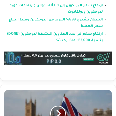
ارتفاع سعر البيتكوين إلى 68 ألف دولار، وارتفاعات قوية
لدوجكوين وبولكادوت
الحيتان تشتري 899% المزيد من الدوجكوين وسط ارتفاع
سعر العملة
ارتفاع ضخم في عدد العناوين النشطة لدوجكوين (DOGE)
بنسبة 133,000: ماذا يحدث؟
ا
ن
خ
ف
ا