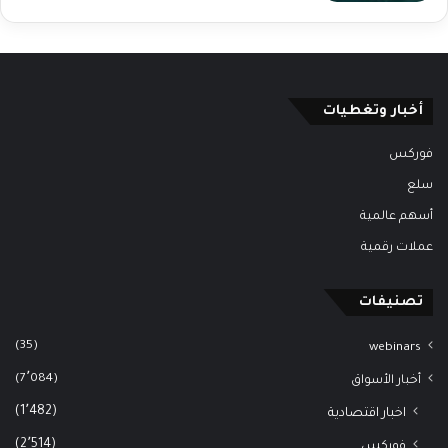
أخبار وتغطيات
فوركس
سلع
أسهم عالمية
عملات رقمية
تصنيفات
(35)
webinars
(7٬084)
أخبار الأسواق
(1٬482)
اخبار اقتصادية
(2٬514)
فوركس