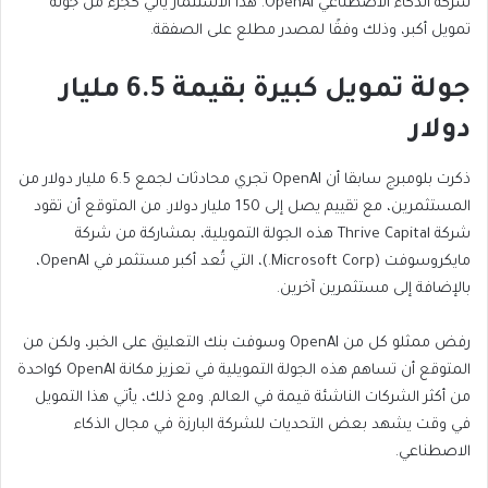
شركة الذكاء الاصطناعي OpenAI. هذا الاستثمار يأتي كجزء من جولة
تمويل أكبر، وذلك وفقًا لمصدر مطلع على الصفقة.
جولة تمويل كبيرة بقيمة 6.5 مليار
دولار
ذكرت بلومبرج سابقا أن OpenAI تجري محادثات لجمع 6.5 مليار دولار من
المستثمرين، مع تقييم يصل إلى 150 مليار دولار. من المتوقع أن تقود
شركة Thrive Capital هذه الجولة التمويلية، بمشاركة من شركة
مايكروسوفت (Microsoft Corp.)، التي تُعد أكبر مستثمر في OpenAI،
بالإضافة إلى مستثمرين آخرين.
رفض ممثلو كل من OpenAI وسوفت بنك التعليق على الخبر، ولكن من
المتوقع أن تساهم هذه الجولة التمويلية في تعزيز مكانة OpenAI كواحدة
من أكثر الشركات الناشئة قيمة في العالم. ومع ذلك، يأتي هذا التمويل
في وقت يشهد بعض التحديات للشركة البارزة في مجال الذكاء
الاصطناعي.