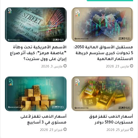
M
ز
o
ا
r
ي
g
د
a
ب
n
ش
S
أ
t
ن
مستقبل الأسواق المالية 2050:
الأسهم الأمريكية تحت وطأة
a
ا
5 تحولات كبرى سترسم خريطة
“عاصفة هرمز”: كيف أثر صراع
n
الاستثمار العالمية
إيران على وول ستريت؟
ل
l
ت
مارس 23, 2026
مارس 3, 2026
e
ض
y
خ
ب
م
ف
ي
و
ش
ا
ي
ئ
ر
أسعار الذهب تقفز فوق
أسعار الذهب تقفز لأعلى
د
إ
مستويات 5190 دولار
مستوى في 3 أسابيع
أ
ل
ق
فبراير 25, 2026
فبراير 23, 2026
ى
ل
خ