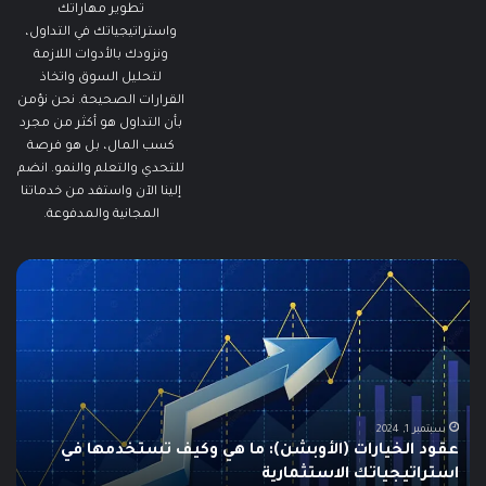
تطوير مهاراتك
واستراتيجياتك في التداول،
ونزودك بالأدوات اللازمة
لتحليل السوق واتخاذ
القرارات الصحيحة. نحن نؤمن
بأن التداول هو أكثر من مجرد
كسب المال، بل هو فرصة
للتحدي والتعلم والنمو. انضم
إلينا الآن واستفد من خدماتنا
المجانية والمدفوعة.
ما
م
هو
ه
الـ
م
Swing
ا
Trading؟
و
دليلك
ي
الشامل
ا
للمبتدئين
ف
ا
يونيو 10, 2025
ما هو الـ Swing Trading؟ دليلك الشامل للمبتدئين