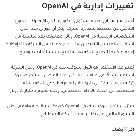
تغييرات إدارية في OpenAI
أعلنت ميرا موراتي، كبيرة مسؤولي التكنولوجيا في OpenAI، الأسبوع
الماضي عن خططها لمغادرة الشركة. يُذكر أن موراتي تُعد إحدى
الشخصيات الرئيسية في OpenAI، وتأتي مغادرتها بعد سلسلة من
استقالات المديرين التنفيذيين هذا العام. كما تدرس الشركة حاليًا إمكانية
إعادة هيكلتها لتصبح شركة هادفة للربح، حسبما أفادت بلومبرج.
يُعتبر هذا الاستثمار هو الأول لسوفت بنك في OpenAI، ولكن الشركة
استثمرت سابقًا في منافس لها. في يونيو الماضي، استثمر صندوق
“رؤية سوفت بنك” في شركة Perplexity AI، وهي شركة ناشئة
متخصصة في البحث بالذكاء الاصطناعي، وذلك بتقييم 3 مليارات دولار.
يمثل استثمار سوفت بنك في OpenAI خطوة استراتيجية هامة في ظل
السباق العالمي على تطوير تقنيات الذكاء الاصطناعي.
اقرأ أيضا…