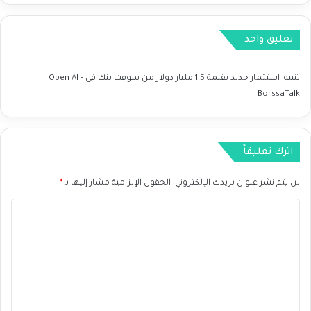
م
ف
ن
ض
تعليق واحد
ت
ا
خ
ل
ف
ف
تنبيه:
استثمار جديد بقيمة 1.5 مليار دولار من سوفت بنك في Open AI -
ي
ا
BorssaTalk
ض
ئ
ا
د
ت
ة
ا
م
اترك تعليقاً
ل
ن
ف
ا
لن يتم نشر عنوان بريدك الإلكتروني.
الحقول الإلزامية مشار إليها بـ
*
ا
ل
ئ
ب
ا
د
ن
ل
ة
ك
ا
ت
ل
ع
م
ر
ل
ك