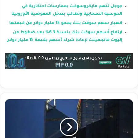
جوجل تتهم مايكروسوفت بممارسات احتكارية في
الحوسبة السحابية وتطالب بتدخل المفوضية الأوروبية
انهيار سهم سوفت بنك يمحو 15 مليار دولار من قيمتها
ارتفاع أسهم سوفت بنك بنسبة 6.3% بعد ضغوط من
إليوت مانجمينت لإعادة شراء أسهم بقيمة 15 مليار دولار
ت
ر
ا
ج
ع