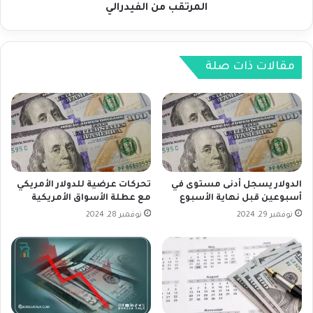
س
ت
المرتقب من الفيدرالي
ب
غ
ا
ي
ل
ي
أ
ر
مقالات ذات صلة
م
و
س
س
ق
ط
ب
ج
ل
د
ا
ل
ج
ح
ت
و
الدولار يسجل أدنى مستوى في
تحركات عرضية للدولار الأمريكي
م
ل
أسبوعين قبل نهاية الأسبوع
مع عطلة الأسواق الأمريكية
ا
ح
نوفمبر 29, 2024
نوفمبر 28, 2024
ع
ج
ا
م
ل
خ
ف
ف
ي
ض
د
ا