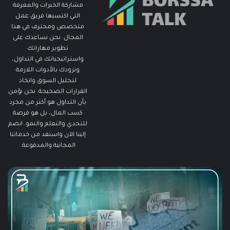
مشاركة الخبرات والمعرفة
التي اكتسبها فريق عمل
متخصص ومحترف في هذا
المجال. نحن نساعدك على
تطوير مهاراتك
واستراتيجياتك في التداول،
ونزودك بالأدوات اللازمة
لتحليل السوق واتخاذ
القرارات الصحيحة. نحن نؤمن
بأن التداول هو أكثر من مجرد
كسب المال، بل هو فرصة
للتحدي والتعلم والنمو. انضم
إلينا الآن واستفد من خدماتنا
المجانية والمدفوعة.
مطالبات
ما
البطالة
هو
في
الـ
الولايات
ing
المتحدة
تنخفض
دلي