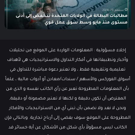
إلى
الش
أدنى
للم
سبتمبر 19, 2024
مطالبات البطالة في الولايات المتحدة تنخفض إلى أدنى
مستوى
مستوى منذ مايو وسط سوق عمل قوي
ما هو
منذ
مايو
وسط
سوق
عمل
إخلاء مسؤولية : المعلومات الواردة على الموقع من تحليلات
قوي
وأخبار وتطبيقاتها في أفكار التداول والاستراتيجيات هي لأهداف
تعليمية وتثقيفية فقط ، ولا تعتبر دعوة مباشرة للتداول في
أسواق الفوركس والأسهم / سندات/معادن أو أدوات مالية ، علماً
بأن المعلومات المطروحة تعبر عن رأي الكاتب نفسه و الذي من
المفترض أن تكون دقيقة و لكنها لا تعتبر مضمونة أو دقيقة,
ونحن لا نعد ولا نضمن بأن تبني أي من الاستراتيجيات والأفكار
المطروحة على الموقع سوف يفضي إلى أرباح تجارية. وبالتالي فإن
الكاتب ليس مسؤولاً بأي شكل من الأشكال عن أية خسائر قد