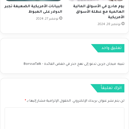
ر
ل
يوم هادئ في الأسواق المالية
البيانات الأمريكية الضعيفة تجبر
ا
ف
العالمية مع عطلة الأسواق
الدولار على الهبوط
ل
ا
الأمريكية
ي
ئ
نوفمبر 27, 2024
نوفمبر 28, 2024
د
ة
ا
ل
تعليق واحد
م
ر
ت
تنبيه:
ميجان جرين تدعو إلى نهج حذر في خفض الفائدة - BorssaTalk
ق
ب
م
ن
اترك تعليقاً
ا
ل
لن يتم نشر عنوان بريدك الإلكتروني.
الحقول الإلزامية مشار إليها بـ
*
ف
ي
ا
د
ل
ر
ا
ت