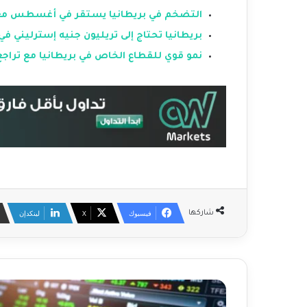
التضخم في بريطانيا يستقر في أغسطس مع ا
بريطانيا تحتاج إلى تريليون جنيه إسترليني في
نمو قوي للقطاع الخاص في بريطانيا مع ترا
فيسبوك
‫X
لينكدإن
شاركها
م
ا