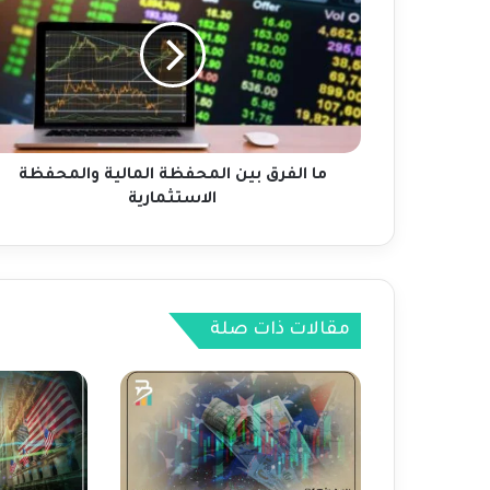
ا
ل
ف
ر
ق
ب
ي
ن
ما الفرق بين المحفظة المالية والمحفظة
ا
الاستثمارية
ل
م
ح
ف
ظ
مقالات ذات صلة
ة
ا
ل
م
ا
ل
ي