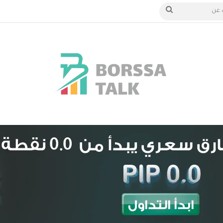
دخول
بحث
عن