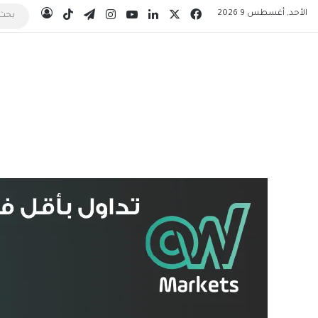
‫X
فيسبوك
لينكدإن
‫YouTube
انستقرام
تيلقرام
‫TikTok
الأحد, أغسطس 9 2026
تسجيل ال