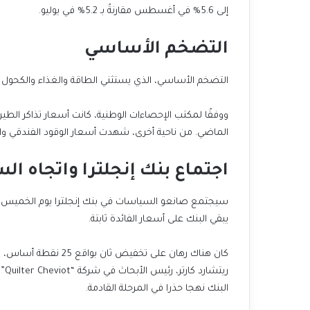
إلى 5.6% في أغسطس مقارنةً بـ 5.2% في يوليو.
التضخم الأساسي
التضخم الأساسي، الذي يستثني الطاقة والغذاء والكحول والتبغ، ارتفع إلى 3.6% في أغسطس ب
ووفقًا لمكتب الإحصاءات الوطنية، كانت أسعار تذاكر الطير
الماضي. من ناحية أخرى، شهدت أسعار الوقود الفندقي والم
اجتماع بنك إنجلترا واتجاه ال
سيجتمع صانعو السياسات في بنك إنجلترا يوم الخميس لإ
يبقي البنك على أسعار الفائدة ثابتة.
ريت
البنك نهجا حذرا في المرحلة القادمة.