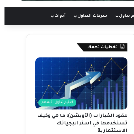
 تداول
شركات التداول
أدوات
تغطيات تهمك
تعليم تداول الأسهم
عقود الخيارات (الأوبشن): ما هي وكيف
تستخدمها في استراتيجياتك
الاستثمارية