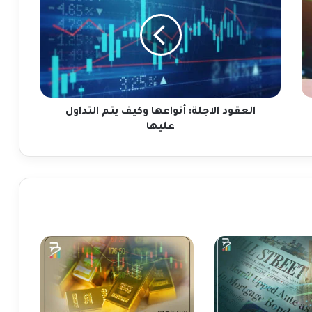
ع
ق
و
د
ا
ل
آ
ج
العقود الآجلة: أنواعها وكيف يتم التداول
ل
عليها
ة
:
أ
ن
و
ا
ع
ه
ا
و
ك
ي