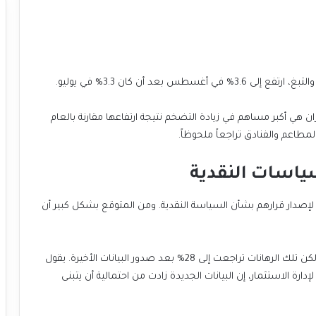
عد أن كان 3.3% في يوليو.
ان هي أكبر مساهم في زيادة التضخم نتيجة ارتفاعها مقارنة بالعام
طاعم والفنادق تراجعاً ملحوظاً.
سياسات النقدية
صدار قرارهم بشأن السياسة النقدية. ومن المتوقع بشكل كبير أن
كان هناك رهان على تخفيض ثان بواقع 25 نقطة أساس، لكن تلك الرهانات تراجعت إلى 28% بعد صدور البيانات الأخيرة. يقول
شارد كارتر، رئيس الأبحاث في شركة “Quilter Cheviot” لإدارة الاستثمار، إن البيانات الجديدة زادت من احتمالية أن يتبنى