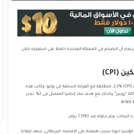
أربعاء أن التضخم في المملكة المتحدة حافظ على استقراره خلال
CPI)
بلغت نسبة التضخم الرئيسية لمؤشر أسعار المستهلكين (CPI) 2.2%، متطابقة مع القراءة السابقة في يوليو. وكانت هذه
النسبة قد جاءت في خط واحد مع التوقعات التي أجرتها وكالة “رويترز” وكذلك مع هدف بنك إنجلترا المتمثل في 2%. تجدر
ويونيو.
مؤشرا حيويا بسبب هيمنته على الاقتصاد البريطاني، شهد ارتفاعا