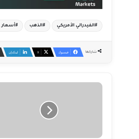
الفيدرالي الأمريكي
الذهب
أسعار ا
فيسبوك
‫X
لينكدإن
شاركها
ب
ن
ك
ا
ل
ي
ا
ب
ا