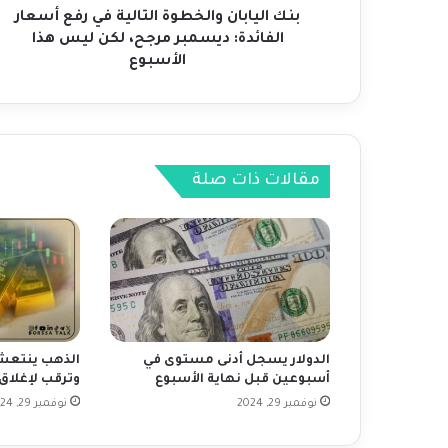
ن
بنك اليابان والخطوة التالية في رفع أسعار
و
الفائدة: ديسمبر مرجح، لكن ليس هذا
ا
الأسبوع
ل
خ
ط
و
ة
مقالات ذات صلة
ا
ل
ت
ا
ل
ي
ة
ف
ي
الدولار يسجل أدنى مستوى في
الذهب ينتعش 
ر
أسبوعين قبل نهاية الأسبوع
وترقب لإغلاق
ف
نوفمبر 29, 2024
نوفمبر 29, 2024
ع
أ