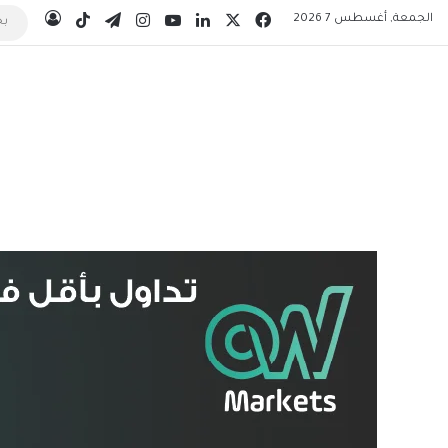
‫X
فيسبوك
لينكدإن
‫YouTube
انستقرام
تيلقرام
‫TikTok
الجمعة, أغسطس 7 2026
تسجيل 