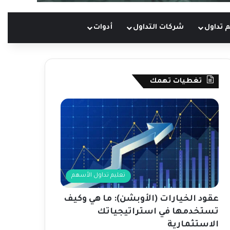
 تداول
شركات التداول
أدوات
تغطيات تهمك
تعليم تداول الأسهم
عقود الخيارات (الأوبشن): ما هي وكيف
تستخدمها في استراتيجياتك
الاستثمارية