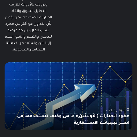
ونزودك بالأدوات اللازمة
لتحليل السوق واتخاذ
القرارات الصحيحة. نحن نؤمن
بأن التداول هو أكثر من مجرد
كسب المال، بل هو فرصة
للتحدي والتعلم والنمو. انضم
إلينا الآن واستفد من خدماتنا
المجانية والمدفوعة.
ما
ما
هو
هو
الـ
مؤ
Swing
الس
Trading؟
وكي
دليلك
يتم
الشامل
است
للمبتدئين
في
الت
يونيو 10, 2025
ما هو الـ Swing Trading؟ دليلك الشامل للمبتدئين
م