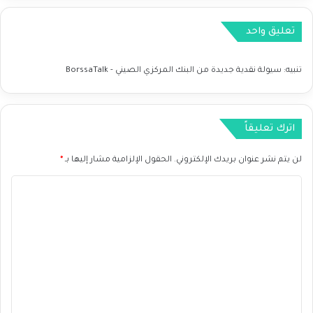
د
ي
تعليق واحد
ة
ع
ل
تنبيه:
سيولة نقدية جديدة من البنك المركزي الصيني - BorssaTalk
ى
ز
و
ج
اترك تعليقاً
A
U
لن يتم نشر عنوان بريدك الإلكتروني.
الحقول الإلزامية مشار إليها بـ
*
D
U
ا
S
ل
D
ا
ت
ل
ع
ي
و
ل
م
ي
1
ق