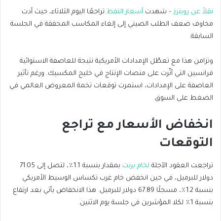
نقلاً عن رويترز
– شهدت
أسعار النفط
تراجعًا اليوم الثلاثاء، حيث أدت
مخاوف ضعف الطلب الصيني إلى إلغاء المكاسب المحققة في الجلسة
السابقة.
وتزامن هذا مع تعطّل الإمدادات الأمريكية نتيجة للعاصفة الاستوائية
فرانسين التي أثّرت على منصات الإنتاج في خليج المكسيك. ورغم تأثير
العاصفة على الإمدادات، استمرت توقعات تخمة المعروض العالمي في
الضغط على السوق.
انخفاض الأسعار مع تراجع
التوقعات
تراجعت العقود الآجلة
لخام برنت
بمقدار بنسبة 1.1٪، لتصل إلى 71.05
دولار للبرميل، في حين انخفض خام غرب تكساس الوسيط الأمريكي
بنسبة 1.2٪، مسجلًا 67.89 دولار للبرميل. هذا الانخفاض يأتي بعد ارتفاع
بنسبة 1٪ لكلا المؤشرين في جلسة يوم الاثنين.