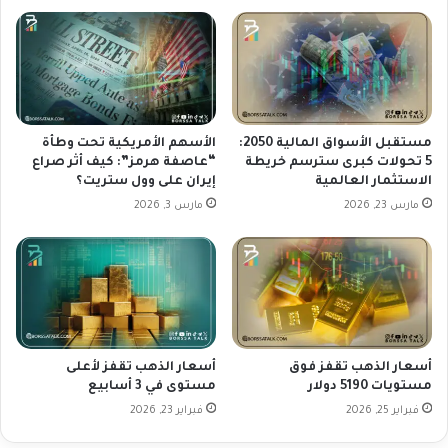
ب
ت
ي
و
ا
ي
ن
ا
ا
ت
ت
و
ا
ا
مستقبل الأسواق المالية 2050:
الأسهم الأمريكية تحت وطأة
ل
ل
5 تحولات كبرى سترسم خريطة
“عاصفة هرمز”: كيف أثر صراع
الاستثمار العالمية
إيران على وول ستريت؟
ت
ب
ض
ي
مارس 23, 2026
مارس 3, 2026
خ
ا
م
ن
ا
ت
ا
ل
ا
أسعار الذهب تقفز فوق
أسعار الذهب تقفز لأعلى
ق
مستويات 5190 دولار
مستوى في 3 أسابيع
ت
فبراير 25, 2026
فبراير 23, 2026
ص
ا