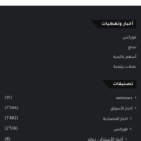
أخبار وتغطيات
فوركس
سلع
أسهم عالمية
عملات رقمية
تصنيفات
(35)
webinars
(7٬084)
أخبار الأسواق
(1٬482)
اخبار اقتصادية
(2٬514)
فوركس
(8)
أخبار الأسترالي دولار