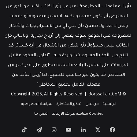
بأن المعلومات المطروحة تعبر عن رأي الكاتب نفسه و الذي من
المفترض أن تكون دقيقة و لكنها لا تعتبر مضمونة أو دقيقة,
ونحن لا نعد ولا نضمن بأن تبني أي من الاستراتيجيات والأفكار
المطروحة على الموقع سوف يفضي إلى أرباح تجارية. وبالتالي فإن
الكاتب ليس مسؤولاً بأي شكل من الأشكال عن أية خسائر قد
تنتج من الأخذ بالمعلومات الواردة فيه.. “تداول العقود مقابل
الفروقات على أساس الرافعة المالية ينطوي على قدر كبير من
المخاطر. قد يكون غير مناسب للجميع، لذا يُرجى التأكد من
فهمك الكامل لجميع المخاطر “
BorssaTalk.CoM
© Copyright 2026, All Rights Reserved |
الرئيسية
من نحن
تحذير المخاطرة
سياسة الخصوصية
Cookies سياسة تعريف الارتباط
اتصل بنا
‫X
فيسبوك
لينكدإن
‫YouTube
انستقرام
تيلقرام
‫TikTok