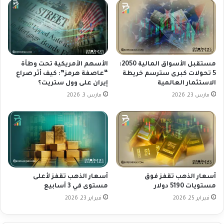
ا
ط
ب
س
ع
،
ت
م
ه
ت
ا
ج
خ
مستقبل الأسواق المالية 2050:
الأسهم الأمريكية تحت وطأة
ا
ل
5 تحولات كبرى سترسم خريطة
“عاصفة هرمز”: كيف أثر صراع
و
الاستثمار العالمية
إيران على وول ستريت؟
ا
ز
ل
مارس 23, 2026
مارس 3, 2026
ة
ج
ا
ل
ل
س
ت
ة
و
ا
ق
ل
ع
ي
أسعار الذهب تقفز فوق
أسعار الذهب تقفز لأعلى
ا
و
مستويات 5190 دولار
مستوى في 3 أسابيع
ت
م
فبراير 25, 2026
فبراير 23, 2026
ا
ل
ث