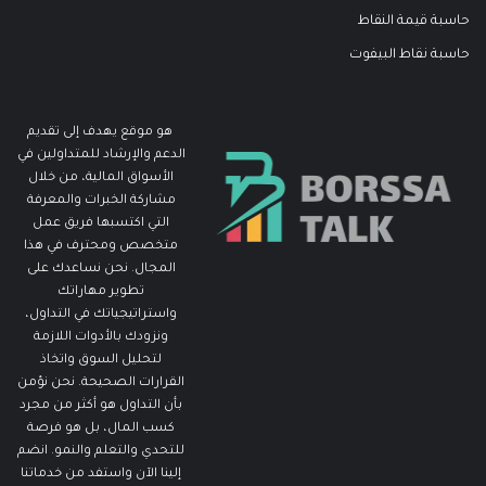
حاسبة قيمة النقاط
حاسبة نقاط البيفوت
هو موقع يهدف إلى تقديم
الدعم والإرشاد للمتداولين في
الأسواق المالية، من خلال
مشاركة الخبرات والمعرفة
التي اكتسبها فريق عمل
متخصص ومحترف في هذا
المجال. نحن نساعدك على
تطوير مهاراتك
واستراتيجياتك في التداول،
ونزودك بالأدوات اللازمة
لتحليل السوق واتخاذ
القرارات الصحيحة. نحن نؤمن
بأن التداول هو أكثر من مجرد
كسب المال، بل هو فرصة
للتحدي والتعلم والنمو. انضم
إلينا الآن واستفد من خدماتنا