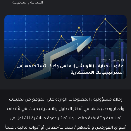
المجانية والمدفوعة.
مطالبات
البطالة
في
الولايات
المتحدة
تنخفض
إلى
أدنى
سبتمبر 19, 2024
مطالبات البطالة في الولايات المتحدة تنخفض إلى أدنى
مستوى
مستوى منذ مايو وسط سوق عمل قوي
منذ
مايو
وسط
سوق
عمل
إخلاء مسؤولية : المعلومات الواردة على الموقع من تحليلات
قوي
وأخبار وتطبيقاتها في أفكار التداول والاستراتيجيات هي لأهداف
تعليمية وتثقيفية فقط ، ولا تعتبر دعوة مباشرة للتداول في
أسواق الفوركس والأسهم / سندات/معادن أو أدوات مالية ، علماً