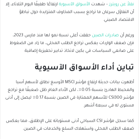
نقلاً عن رويترز
– شهدت
الأسواق الآسيوية
ارتفاعًا طفيفًا اليوم الثلاثاء، إلا
أن التفاؤل سرعان ما تراجع بسبب المخاوف المتزايدة حول تباطؤ
الاقتصاد الصيني.
ورغم أن
صادرات الصين
حققت أعلى نسبة نمو لها منذ مارس 2023،
فإن ضعف الواردات يعكس تراجع الطلب المحلي، ما زاد من الضغوط
على صانعي السياسات في بكين لاتخاذ تدابير تحفيزية إضافية.
تباين أداء الأسواق الآسيوية
أظهرت بيانات حديثة ارتفاع مؤشر MSCI الأوسع نطاق لأسهم آسيا
والمحيط الهادئ بنسبة 0.05٪، لكن الأداء العام ظل ضعيفًا مع تراجع
مؤشر CSI300 للأسهم الممتازة في الصين بنسبة 0.17٪ ليصل إلى أدنى
مستوى له في سبعة أشهر.
كما سجل مؤشر CSI السياحي أدنى مستوياته على الإطلاق، مما يعكس
ضعف الطلب المحلي واستهلاك السلع والخدمات في الصين.