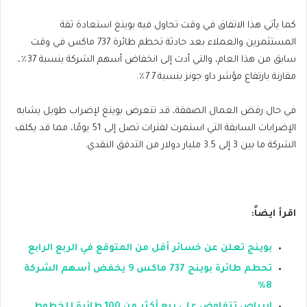
كما يأتي هذا الاتفاق في وقت تحاول فيه بوينغ استعادة ثقة
المستثمرين والعملاء بعد حادثة تحطم طائرة 737 ماكس في وقت
سابق من هذا العام، والتي أدت إلى انخفاض أسهم الشركة بنسبة 37٪،
مقارنة بارتفاع مؤشر داو جونز بنسبة 7.7٪.
في حال رفض العمال الصفقة، قد تتعرض بوينغ لإضراب طويل يشابه
الإضرابات السابقة التي استمرت لفترات تصل إلى 51 يومًا، مما قد يكلف
الشركة ما بين 3 إلى 3.5 مليار دولار من التدفق النقدي.
اقرأ ايضاً:
بوينج تعلن عن خسائر أقل من المتوقع في الربع الرابع
تحطم طائرة بوينج 737 ماكس 9 يخفض أسهم الشركة
8%
إيرباص تتفاوض على بيع أكثر من 100 طائرة للخطوط