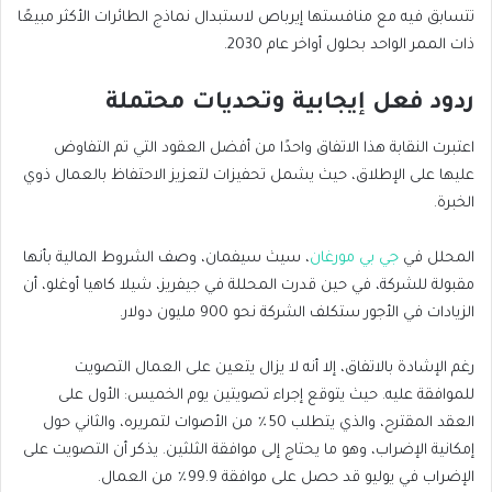
تتسابق فيه مع منافستها إيرباص لاستبدال نماذج الطائرات الأكثر مبيعًا
ذات الممر الواحد بحلول أواخر عام 2030.
ردود فعل إيجابية وتحديات محتملة
اعتبرت النقابة هذا الاتفاق واحدًا من أفضل العقود التي تم التفاوض
عليها على الإطلاق، حيث يشمل تحفيزات لتعزيز الاحتفاظ بالعمال ذوي
الخبرة.
المحلل في
جي بي مورغان
، سيث سيفمان، وصف الشروط المالية بأنها
مقبولة للشركة، في حين قدرت المحللة في جيفريز، شيلا كاهيا أوغلو، أن
الزيادات في الأجور ستكلف الشركة نحو 900 مليون دولار.
رغم الإشادة بالاتفاق، إلا أنه لا يزال يتعين على العمال التصويت
للموافقة عليه. حيث يتوقع إجراء تصويتين يوم الخميس: الأول على
العقد المقترح، والذي يتطلب 50٪ من الأصوات لتمريره، والثاني حول
إمكانية الإضراب، وهو ما يحتاج إلى موافقة الثلثين. يذكر أن التصويت على
الإضراب في يوليو قد حصل على موافقة 99.9٪ من العمال.