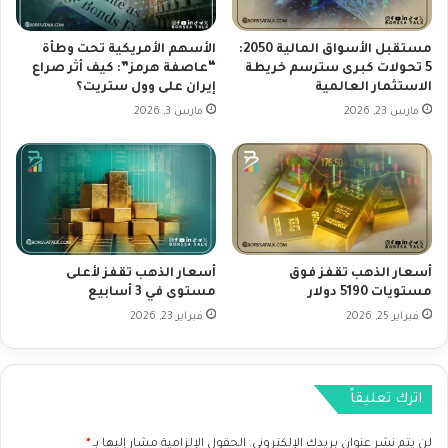
ا
ز
ت
و
ا
ج
مستقبل الأسواق المالية 2050:
الأسهم الأمريكية تحت وطأة
ل
ا
5 تحولات كبرى سترسم خريطة
“عاصفة هرمز”: كيف أثر صراع
ا
الاستثمار العالمية
إيران على وول ستريت؟
ل
ق
ع
مارس 23, 2026
مارس 3, 2026
ت
م
ص
ل
ا
ا
د
ت
ي
G
ة
B
و
P
أسعار الذهب تقفز فوق
أسعار الذهب تقفز لأعلى
ا
U
مستويات 5190 دولار
مستوى في 3 أسابيع
ل
S
ت
فبراير 25, 2026
فبراير 23, 2026
D
و
ل
ق
ي
ع
و
اترك تعليقاً
ا
م
ت
0
ل
لن يتم نشر عنوان بريدك الإلكتروني.
الحقول الإلزامية مشار إليها بـ
*
9