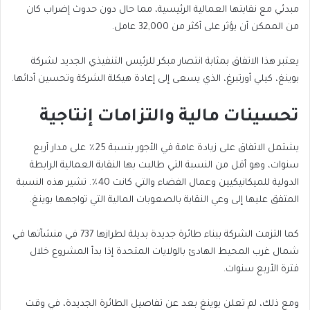
مبدئي مع نقابتها العمالية الرئيسية، مما حال دون حدوث إضراب كان
من الممكن أن يؤثر على أكثر من 32,000 عامل.
يعتبر هذا الاتفاق بمثابة انتصار مبكر للرئيس التنفيذي الجديد لشركة
بوينغ، كيلي أورتبرغ، الذي يسعى إلى إعادة هيكلة الشركة وتحسين أدائها.
تحسينات مالية والتزامات إنتاجية
يشتمل الاتفاق على زيادة عامة في الأجور بنسبة 25٪ على مدار أربع
سنوات، وهو أقل من النسبة التي طالبت بها النقابة العمالية الرابطة
الدولية للميكانيكيين وعمال الفضاء والتي كانت 40٪. تشير هذه النسبة
المتفق عليها إلى وعي النقابة بالصعوبات المالية التي تواجهها بوينغ.
كما التزمت الشركة ببناء طائرة جديدة بديلة لطرازها 737 في منشآتها في
شمال غرب المحيط الهادئ بالولايات المتحدة إذا بدأ المشروع خلال
فترة الأربع سنوات.
ومع ذلك، لم تعلن بوينغ بعد عن تفاصيل الطائرة الجديدة، في وقت