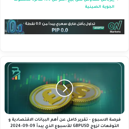
الجوية الصينية
ف
ر
ص
ة
ا
ل
ا
س
ب
و
فرصة الاسبوع - تقرير كامل عن أهم البيانات الاقتصادية و
ع
التوقعات لزوج GBPUSD للأسبوع الذي يبدأ 09-09-2024