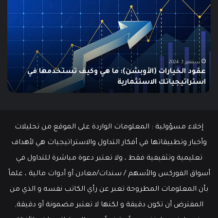
البطالة
هو
في
الـ
الولايات
ing
المتحدة
تنخفض
دلي
إلى
الش
أدنى
للم
سبتمبر 19, 2024
مطالبات البطالة في الولايات المتحدة تنخفض إلى أدنى
مستوى
مستوى منذ مايو وسط سوق عمل قوي
ما هو
منذ
مايو
وسط
سوق
عمل
إخلاء مسؤولية : المعلومات الواردة على الموقع من تحليلات
قوي
وأخبار وتطبيقاتها في أفكار التداول والاستراتيجيات هي لأهداف
تعليمية وتثقيفية فقط ، ولا تعتبر دعوة مباشرة للتداول في
أسواق الفوركس والأسهم / سندات/معادن أو أدوات مالية ، علماً
بأن المعلومات المطروحة تعبر عن رأي الكاتب نفسه و الذي من
المفترض أن تكون دقيقة و لكنها لا تعتبر مضمونة أو دقيقة,