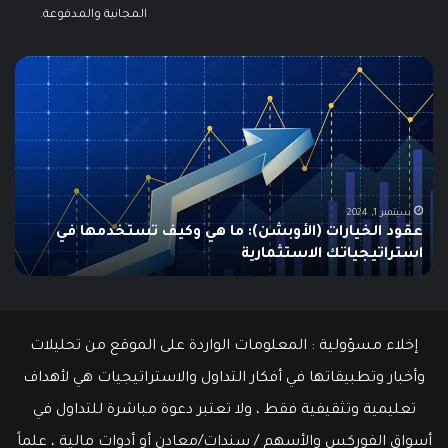
المجانية والمدفوعة.
ما
هو
الـ
Swing
Trading؟
دليلك
الشامل
للمبتدئين
يونيو 10, 2025
ما هو الـ Swing Trading؟ دليلك الشامل للمبتدئين
إخلاء مسؤولية : المعلومات الواردة على الموقع من تحليلات
وأخبار وتطبيقاتها في أفكار التداول والاستراتيجيات هي لأهداف
تعليمية وتثقيفية فقط ، ولا تعتبر دعوة مباشرة للتداول في
أسواق الفوركس والأسهم / سندات/معادن أو أدوات مالية ، علماً