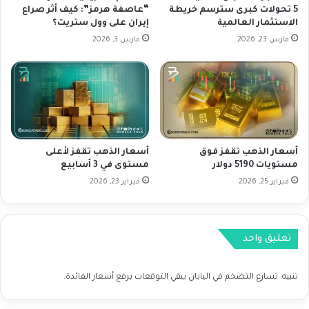
د
س
5 تحولات كبرى سترسم خريطة
“عاصفة هرمز”: كيف أثر صراع
ا
الاستثمار العالمية
إيران على وول ستريت؟
و
د
ا
مارس 23, 2026
مارس 3, 2026
ا
ق
ل
ا
م
ل
ت
م
د
ا
ا
ل
و
ي
أسعار الذهب تقفز فوق
أسعار الذهب تقفز لأعلى
ل
ة
مستويات 5190 دولار
مستوى في 3 أسابيع
ي
ف
ن
فبراير 25, 2026
فبراير 23, 2026
ي
ل
ي
ت
و
ق
م
تعليق واحد
ر
ت
ي
ق
ر
ر
تنبيه:
تسارع التضخم في اليابان يبقي التوقعات برفع أسعار الفائدة.
ا
ي
ل
ر