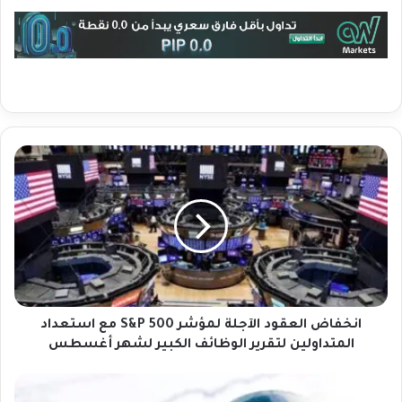
ا
ن
خ
ف
ا
ض
ا
ل
ع
ق
انخفاض العقود الآجلة لمؤشر S&P 500 مع استعداد
و
المتداولين لتقرير الوظائف الكبير لشهر أغسطس
د
ا
ت
ل
ع