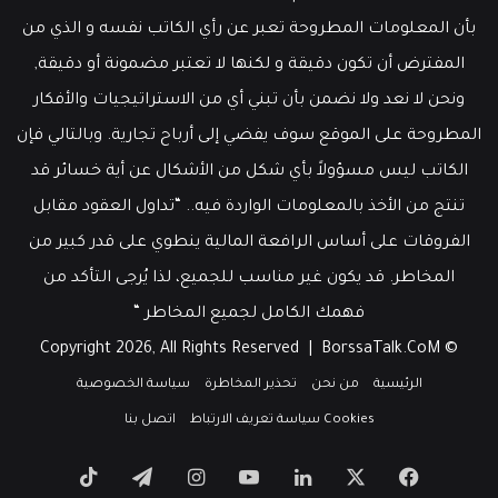
بأن المعلومات المطروحة تعبر عن رأي الكاتب نفسه و الذي من
المفترض أن تكون دقيقة و لكنها لا تعتبر مضمونة أو دقيقة,
ونحن لا نعد ولا نضمن بأن تبني أي من الاستراتيجيات والأفكار
المطروحة على الموقع سوف يفضي إلى أرباح تجارية. وبالتالي فإن
الكاتب ليس مسؤولاً بأي شكل من الأشكال عن أية خسائر قد
تنتج من الأخذ بالمعلومات الواردة فيه.. “تداول العقود مقابل
الفروقات على أساس الرافعة المالية ينطوي على قدر كبير من
المخاطر. قد يكون غير مناسب للجميع، لذا يُرجى التأكد من
فهمك الكامل لجميع المخاطر “
BorssaTalk.CoM
© Copyright 2026, All Rights Reserved |
الرئيسية
من نحن
تحذير المخاطرة
سياسة الخصوصية
Cookies سياسة تعريف الارتباط
اتصل بنا
‫X
فيسبوك
لينكدإن
‫YouTube
انستقرام
تيلقرام
‫TikTok