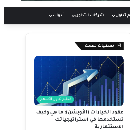
 تداول
شركات التداول
أدوات
تغطيات تهمك
تعليم تداول الأسهم
عقود الخيارات (الأوبشن): ما هي وكيف
تستخدمها في استراتيجياتك
الاستثمارية