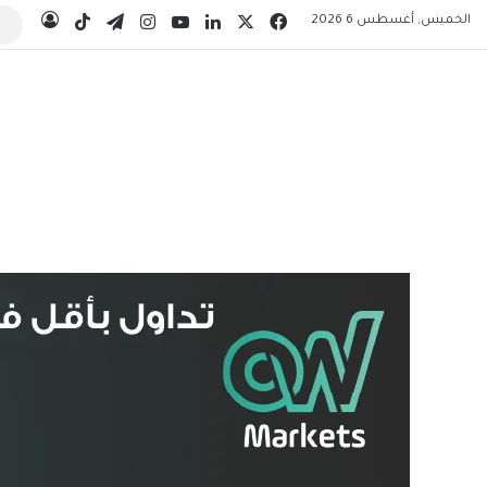
‫X
فيسبوك
لينكدإن
‫YouTube
انستقرام
تيلقرام
‫TikTok
الخميس, أغسطس 6 2026
تسجيل