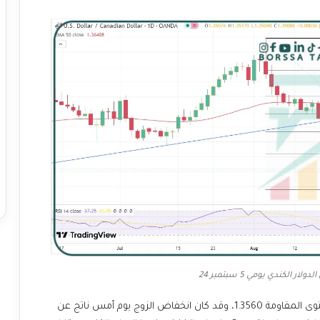
ار الكندي يومي 5 سبتمبر 24
يشهد الزوج تذبذب حالياً بين مستوى الدعم 1.3500 ومستوى المقاومة 1.3560، وقد كان انخفاض الزوج يوم أمس ناتج عن