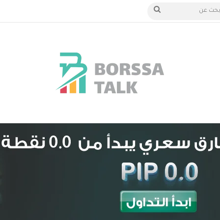
 الدخول
بحث
عن