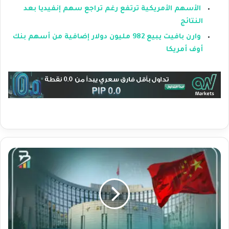
الأسهم الأمريكية ترتفع رغم تراجع سهم إنفيديا بعد
النتائج
وارن بافيت يبيع 982 مليون دولار إضافية من أسهم بنك
أوف أمريكا
ن
ش
ا
ط
ا
ل
م
ص