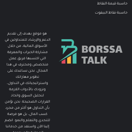
حاسبة قيمة النقاط
حاسبة نقاط البيفوت
هو موقع يهدف إلى تقديم
الدعم والإرشاد للمتداولين في
الأسواق المالية، من خلال
مشاركة الخبرات والمعرفة
التي اكتسبها فريق عمل
متخصص ومحترف في هذا
المجال. نحن نساعدك على
تطوير مهاراتك
واستراتيجياتك في التداول،
ونزودك بالأدوات اللازمة
لتحليل السوق واتخاذ
القرارات الصحيحة. نحن نؤمن
بأن التداول هو أكثر من مجرد
كسب المال، بل هو فرصة
للتحدي والتعلم والنمو. انضم
إلينا الآن واستفد من خدماتنا