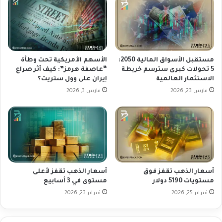
ط
ى
ف
م
ي
س
ف
ت
ف
و
ي
ي
مستقبل الأسواق المالية 2050:
الأسهم الأمريكية تحت وطأة
أ
ا
5 تحولات كبرى سترسم خريطة
“عاصفة هرمز”: كيف أثر صراع
غ
الاستثمار العالمية
إيران على وول ستريت؟
ت
س
ه
مارس 23, 2026
مارس 3, 2026
ط
ا
س
م
ع
ت
ر
ق
ب
أسعار الذهب تقفز فوق
أسعار الذهب تقفز لأعلى
ا
مستويات 5190 دولار
مستوى في 3 أسابيع
ل
فبراير 25, 2026
فبراير 23, 2026
م
ت
د