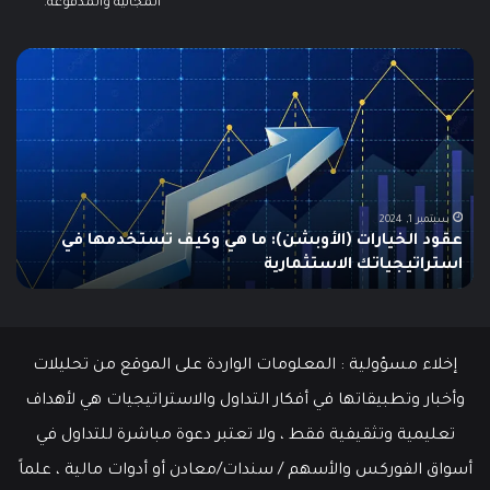
المجانية والمدفوعة.
مطالبات
ما
البطالة
هو
في
الـ
الولايات
ing
المتحدة
تنخفض
دلي
إلى
الش
أدنى
للم
سبتمبر 19, 2024
مطالبات البطالة في الولايات المتحدة تنخفض إلى أدنى
مستوى
مستوى منذ مايو وسط سوق عمل قوي
ما هو
منذ
مايو
وسط
سوق
عمل
إخلاء مسؤولية : المعلومات الواردة على الموقع من تحليلات
قوي
وأخبار وتطبيقاتها في أفكار التداول والاستراتيجيات هي لأهداف
تعليمية وتثقيفية فقط ، ولا تعتبر دعوة مباشرة للتداول في
أسواق الفوركس والأسهم / سندات/معادن أو أدوات مالية ، علماً