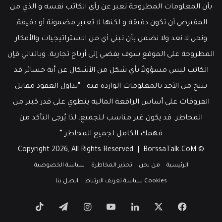
بأن المعلومات المطروحة تعبر عن رأي الكاتب نفسه و الذي من
المفترض أن تكون دقيقة و لكنها لا تعتبر مضمونة أو دقيقة,
ونحن لا نعد ولا نضمن بأن تبني أي من الاستراتيجيات والأفكار
المطروحة على الموقع سوف يفضي إلى أرباح تجارية. وبالتالي فإن
الكاتب ليس مسؤولاً بأي شكل من الأشكال عن أية خسائر قد
تنتج من الأخذ بالمعلومات الواردة فيه.. “تداول العقود مقابل
الفروقات على أساس الرافعة المالية ينطوي على قدر كبير من
المخاطر. قد يكون غير مناسب للجميع، لذا يُرجى التأكد من
فهمك الكامل لجميع المخاطر “
BorssaTalk.CoM
© Copyright 2026, All Rights Reserved |
الرئيسية
من نحن
تحذير المخاطرة
سياسة الخصوصية
Cookies سياسة تعريف الارتباط
اتصل بنا
‫X
فيسبوك
لينكدإن
‫YouTube
انستقرام
تيلقرام
‫TikTok