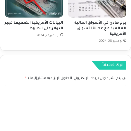
د
ي
ا
و
ل
م
ن
يوم هادئ في الأسواق المالية
البيانات الأمريكية الضعيفة تجبر
ح
العالمية مع عطلة الأسواق
الدولار على الهبوط
ت
ا
الأمريكية
ا
س
نوفمبر 27, 2024
ئ
نوفمبر 28, 2024
م
ج
ف
ي
ا
اترك تعليقاً
ل
أ
لن يتم نشر عنوان بريدك الإلكتروني.
الحقول الإلزامية مشار إليها بـ
*
س
و
ا
ا
ق
ل
ا
ت
ل
ع
م
ا
ل
ل