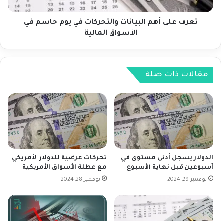
ف
أ
ع
ه
ر
م
تعرف على أهم البيانات والتحركات في يوم حاسم في
غ
ا
الأسواق المالية
م
ل
ت
ب
ر
ي
ا
ا
مقالات ذات صلة
ج
ن
ع
ا
س
ت
ه
و
م
ا
إ
ل
ن
ت
ف
ح
الدولار يسجل أدنى مستوى في
تحركات عرضية للدولار الأمريكي
ي
ر
أسبوعين قبل نهاية الأسبوع
مع عطلة الأسواق الأمريكية
د
ك
نوفمبر 29, 2024
نوفمبر 28, 2024
ي
ا
ا
ت
ب
ف
ع
ي