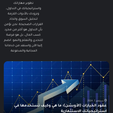
تطوير مهاراتك
واستراتيجياتك في التداول،
ونزودك بالأدوات اللازمة
لتحليل السوق واتخاذ
القرارات الصحيحة. نحن نؤمن
بأن التداول هو أكثر من مجرد
كسب المال، بل هو فرصة
للتحدي والتعلم والنمو. انضم
إلينا الآن واستفد من خدماتنا
المجانية والمدفوعة.
مطالبات
ما
البطالة
هو
في
الـ
الولايات
ing
المتحدة
تنخفض
دلي
إلى
الش
أدنى
للم
سبتمبر 19, 2024
مطالبات البطالة في الولايات المتحدة تنخفض إلى أدنى
مستوى
مستوى منذ مايو وسط سوق عمل قوي
ما هو
منذ