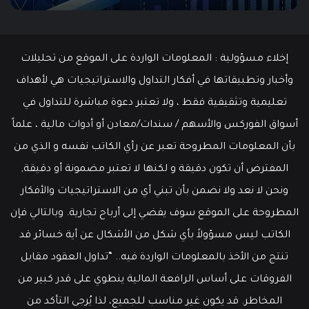
مايو
وسط
سوق
عمل
إخلاء مسؤولية : المعلومات الواردة على الموقع من تحليلات
قوي
وأخبار وتطبيقاتها في أفكار التداول والاستراتيجيات هي لأهداف
تعليمية وتثقيفية فقط ، ولا تعتبر دعوة مباشرة للتداول في
أسواق الفوركس والأسهم / سندات/معادن أو أدوات مالية ، علماً
بأن المعلومات المطروحة تعبر عن رأي الكاتب نفسه و الذي من
المفترض أن تكون دقيقة و لكنها لا تعتبر مضمونة أو دقيقة,
ونحن لا نعد ولا نضمن بأن تبني أي من الاستراتيجيات والأفكار
المطروحة على الموقع سوف يفضي إلى أرباح تجارية. وبالتالي فإن
الكاتب ليس مسؤولاً بأي شكل من الأشكال عن أية خسائر قد
تنتج من الأخذ بالمعلومات الواردة فيه.. “تداول العقود مقابل
الفروقات على أساس الرافعة المالية ينطوي على قدر كبير من
المخاطر. قد يكون غير مناسب للجميع، لذا يُرجى التأكد من