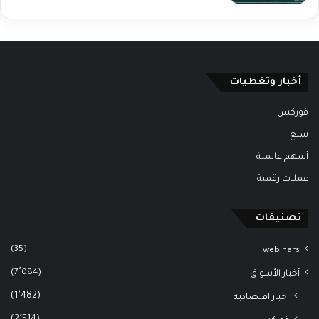
أخبار وتغطيات
فوركس
سلع
أسهم عالمية
عملات رقمية
تصنيفات
(35)
webinars
(7٬084)
أخبار الأسواق
(1٬482)
اخبار اقتصادية