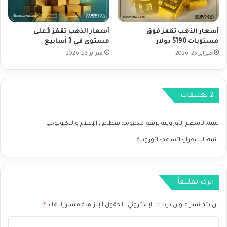
ف
ي
ة
أسعار الذهب تقفز فوق
أسعار الذهب تقفز لأعلى
م
مستويات 5190 دولار
مستوى في 3 أسابيع
ن
فبراير 25, 2026
فبراير 23, 2026
أ
س
ه
م
‫2 تعليقات
ب
ن
ك
تنبيه:
لأسهم الأوروبية ترتفع مدعومة بقطاعي الإعلام والتكنولوجيا
أ
و
تنبيه:
استقرار-الأسهم-الأوروبية
ف
أ
م
اترك تعليقاً
ر
ي
ك
لن يتم نشر عنوان بريدك الإلكتروني.
الحقول الإلزامية مشار إليها بـ
*
ا
ا