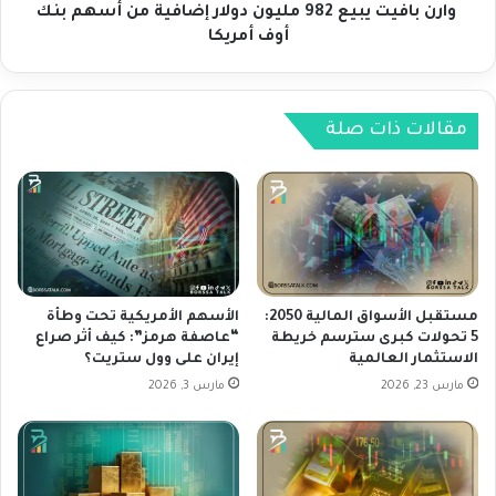
ي
ت
وارن بافيت يبيع 982 مليون دولار إضافية من أسهم بنك
ا
ي
أوف أمريكا
ن
ب
ت
ي
ظ
ع
ا
9
مقالات ذات صلة
ر
8
ح
2
ا
م
ف
ل
ز
ي
م
و
ن
ن
ا
د
مستقبل الأسواق المالية 2050:
الأسهم الأمريكية تحت وطأة
ل
و
5 تحولات كبرى سترسم خريطة
“عاصفة هرمز”: كيف أثر صراع
الاستثمار العالمية
إيران على وول ستريت؟
أ
ل
س
ا
مارس 23, 2026
مارس 3, 2026
و
ر
ا
إ
ق
ض
ا