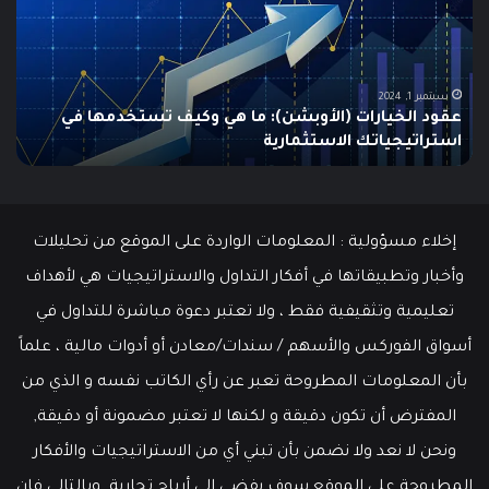
Swing
ا
Trading؟
و
دليلك
ي
الشامل
ا
للمبتدئين
ف
ا
يونيو 10, 2025
ما هو الـ Swing Trading؟ دليلك الشامل للمبتدئين
إخلاء مسؤولية : المعلومات الواردة على الموقع من تحليلات
وأخبار وتطبيقاتها في أفكار التداول والاستراتيجيات هي لأهداف
تعليمية وتثقيفية فقط ، ولا تعتبر دعوة مباشرة للتداول في
أسواق الفوركس والأسهم / سندات/معادن أو أدوات مالية ، علماً
بأن المعلومات المطروحة تعبر عن رأي الكاتب نفسه و الذي من
المفترض أن تكون دقيقة و لكنها لا تعتبر مضمونة أو دقيقة,
ونحن لا نعد ولا نضمن بأن تبني أي من الاستراتيجيات والأفكار
المطروحة على الموقع سوف يفضي إلى أرباح تجارية. وبالتالي فإن