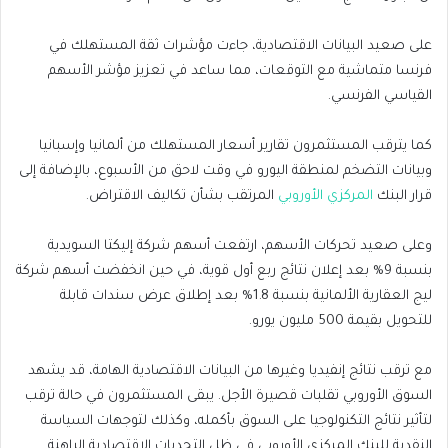
على صعيد البيانات الاقتصادية، جاءت مؤشرات ثقة المستهلك في
فرنسا متماشية مع التوقعات، مما ساعد في تعزيز مؤشر الأسهم
القياسي الفرنسي.
كما يترقب المستثمرون تقارير أسعار المستهلك من ألمانيا وإسبانيا
وبيانات التضخم لمنطقة اليورو في وقت لاحق من الأسبوع، بالإضافة إلى
قرار البنك
المركزي الأوروبي
المرتقب بشأن تكاليف الاقتراض.
وعلى صعيد تحركات الأسهم، ارتفعت أسهم شركة إليكتا السويدية
بنسبة 9% بعد إعلان نتائج ربع أول قوية، في حين انخفضت أسهم شركة
ليج العقارية الألمانية بنسبة 1.8% بعد إطلاق عرض سندات قابلة
للتحويل بقيمة 500 مليون يورو.
مع ترقب نتائج إنفيديا وغيرها من البيانات الاقتصادية الهامة، قد يشهد
السوق الأوروبي تقلبات قصيرة الأجل. يبقى المستثمرون في حالة ترقب
لتأثير نتائج التكنولوجيا على السوق بأكمله، وكذلك لتوجهات السياسة
النقدية للبنك المركزي الأوروبي في ظل التحديات الاقتصادية الراهنة.