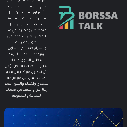
هو موقع يهدف إلى تقديم
الدعم والإرشاد للمتداولين في
الأسواق المالية، من خلال
مشاركة الخبرات والمعرفة
التي اكتسبها فريق عمل
متخصص ومحترف في هذا
المجال. نحن نساعدك على
تطوير مهاراتك
واستراتيجياتك في التداول،
ونزودك بالأدوات اللازمة
لتحليل السوق واتخاذ
القرارات الصحيحة. نحن نؤمن
بأن التداول هو أكثر من مجرد
كسب المال، بل هو فرصة
للتحدي والتعلم والنمو. انضم
إلينا الآن واستفد من خدماتنا
المجانية والمدفوعة.
ما
م
هو
ه
الـ
م