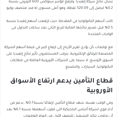
بشأن نتائج شركة إنفيديا. وارتفع مؤشر ستوكس 600 الأوروبي بنسبة
0.2% ليصل إلى 520.09 نقطة، وهو أعلى مستوى له منذ منتصف يوليو.
كانت أسهم التكنولوجيا في المقدمة، حيث ارتفعت أسهم إنفيديا بنسبة
0.5% قبل صدور نتائجها المالية للربع الثاني بعد ساعات التداول في
الولايات المتحدة.
مع توقعات بأن يؤدي تقرير الأرباح إلى ارتفاع كبير في قيمة أسهم الشركة
المصنعة للرقائق الإلكترونية، يترقب المستثمرون تأثير نتائج إنفيديا على
السوق الأوسع، لا سيما على الشركات الأوروبية العاملة في قطاعات
التكنولوجيا، السيارات، والتصنيع.
قطاع التأمين يدعم ارتفاع الأسواق
الأوروبية
وفي الوقت نفسه، شهد قطاع التأمين ارتفاعًا بنسبة 0.7%، بدعم من
أداء قوي لشركة أجياس البلجيكية التي قفزت أسهمها بنسبة 6.1% بعد
أن تجاوزت نتائج التشغيل للنصف الأول من العام التوقعات.