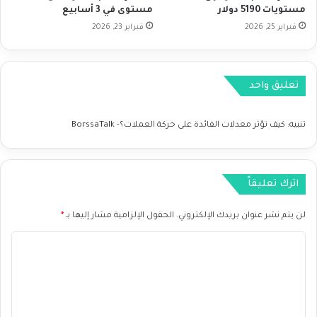
مستويات 5190 دولار
مستوى في 3 أسابيع
2
ط
0
فبراير 25, 2026
فبراير 23, 2026
ا
2
ع
4
ا
ل
تعليق واحد
ت
ك
ن
تنبيه:
كيف تؤثر معدلات الفائدة على حركة العملات؟- BorssaTalk
و
ل
و
ج
اترك تعليقاً
ي
ا
لن يتم نشر عنوان بريدك الإلكتروني.
الحقول الإلزامية مشار إليها بـ
*
ت
ص
ا
ل
ل
إ
ل
ت
ى
ع
ق