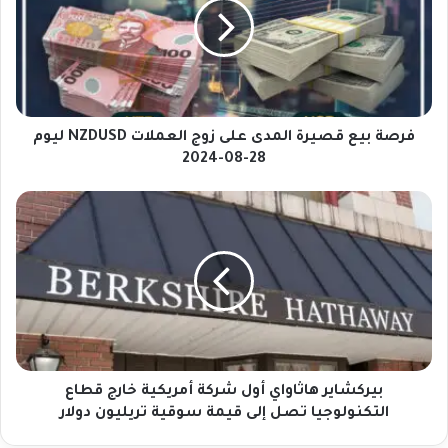
ة
ب
ي
ع
ق
ص
ي
فرصة بيع قصيرة المدى على زوج العملات NZDUSD ليوم
ر
28-08-2024
ة
ا
ب
ل
ي
م
ر
د
ك
ى
ش
ع
ا
ل
ي
ى
ر
ز
ه
و
ا
بيركشاير هاثاواي أول شركة أمريكية خارج قطاع
ج
ث
التكنولوجيا تصل إلى قيمة سوقية تريليون دولار
ا
ا