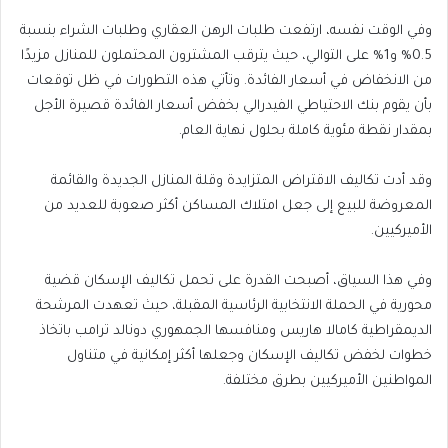
وفي الوقت نفسه، ارتفعت طلبات الرهن العقاري وطلبات الشراء بنسبة
0.5% و1% على التوالي، حيث يترقب المشترون المحتملون للمنازل مزيدًا
من الانخفاض في أسعار الفائدة. وتأتي هذه التطورات في ظل توقعات
بأن يقوم بنك الاحتياطي الفيدرالي بخفض أسعار الفائدة قصيرة الأجل
بمقدار نقطة مئوية كاملة بحلول نهاية العام.
وقد أدت تكاليف الاقتراض المتزايدة وقلة المنازل الجديدة والقائمة
المعروضة للبيع إلى جعل امتلاك المساكن أكثر صعوبة للعديد من
الأميركيين.
وفي هذا السياق، أصبحت القدرة على تحمل تكاليف الإسكان قضية
محورية في الحملة الانتخابية الرئاسية المقبلة، حيث تعهدت المرشحة
الديمقراطية كامالا هاريس ومنافسها الجمهوري دونالد ترامب باتخاذ
خطوات لخفض تكاليف الإسكان وجعلها أكثر إمكانية في متناول
المواطنين الأميركيين بطرق مختلفة.