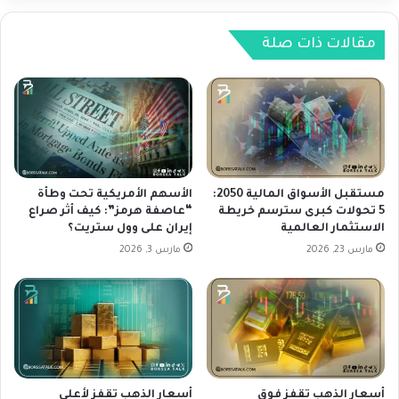
ل
و
ع
ا
م
ي
مقالات ذات صلة
ل
أ
ا
و
ت
ل
N
ش
Z
ر
D
ك
U
ة
S
أ
مستقبل الأسواق المالية 2050:
الأسهم الأمريكية تحت وطأة
D
م
5 تحولات كبرى سترسم خريطة
“عاصفة هرمز”: كيف أثر صراع
ل
الاستثمار العالمية
إيران على وول ستريت؟
ر
ي
ي
مارس 23, 2026
مارس 3, 2026
و
ك
م
ي
2
ة
8
خ
-
ا
0
ر
8
ج
أسعار الذهب تقفز فوق
أسعار الذهب تقفز لأعلى
-
ق