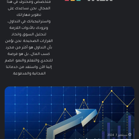
متخصص ومحترف في هذا
المجال. نحن نساعدك على
تطوير مهاراتك
واستراتيجياتك في التداول،
ونزودك بالأدوات اللازمة
لتحليل السوق واتخاذ
القرارات الصحيحة. نحن نؤمن
بأن التداول هو أكثر من مجرد
كسب المال، بل هو فرصة
للتحدي والتعلم والنمو. انضم
إلينا الآن واستفد من خدماتنا
المجانية والمدفوعة.
ما
هو
الـ
Swing
Trading؟
دليلك
الشامل
للمبتدئين