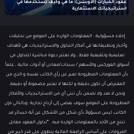
يونيو 10, 2025
ما هو الـ Swing Trading؟ دليلك الشامل للمبتدئين
إخلاء مسؤولية : المعلومات الواردة على الموقع من تحليلات
وأخبار وتطبيقاتها في أفكار التداول والاستراتيجيات هي لأهداف
تعليمية وتثقيفية فقط ، ولا تعتبر دعوة مباشرة للتداول في
أسواق الفوركس والأسهم / سندات/معادن أو أدوات مالية ، علماً
بأن المعلومات المطروحة تعبر عن رأي الكاتب نفسه و الذي من
المفترض أن تكون دقيقة و لكنها لا تعتبر مضمونة أو دقيقة,
ونحن لا نعد ولا نضمن بأن تبني أي من الاستراتيجيات والأفكار
المطروحة على الموقع سوف يفضي إلى أرباح تجارية. وبالتالي فإن
الكاتب ليس مسؤولاً بأي شكل من الأشكال عن أية خسائر قد
تنتج من الأخذ بالمعلومات الواردة فيه.. “تداول العقود مقابل
الفروقات على أساس الرافعة المالية ينطوي على قدر كبير من