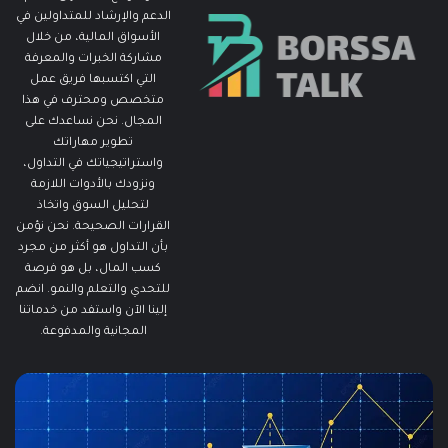
الدعم والإرشاد للمتداولين في
الأسواق المالية، من خلال
مشاركة الخبرات والمعرفة
التي اكتسبها فريق عمل
متخصص ومحترف في هذا
المجال. نحن نساعدك على
تطوير مهاراتك
واستراتيجياتك في التداول،
ونزودك بالأدوات اللازمة
لتحليل السوق واتخاذ
القرارات الصحيحة. نحن نؤمن
بأن التداول هو أكثر من مجرد
كسب المال، بل هو فرصة
للتحدي والتعلم والنمو. انضم
إلينا الآن واستفد من خدماتنا
المجانية والمدفوعة.
مطالبات
ما
البطالة
هو
في
الـ
الولايات
ng