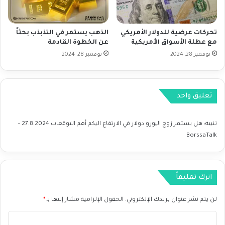
7
ع
-
ا
8
ل
تحركات عرضية للدولار الأمريكي
الذهب يستمر في التذبذب بحثاً
-
ي
مع عطلة الأسواق الأمريكية
عن الخطوة القادمة
2
ك
0
نوفمبر 28, 2024
نوفمبر 28, 2024
م
2
أ
4
ه
م
تعليق واحد
ا
ل
ت
تنبيه:
هل يستمر زوج اليورو دولار في الارتفاع اليكم أهم التوقعات 27.8.2024 -
و
BorssaTalk
ق
ع
ا
ت
اترك تعليقاً
2
7
لن يتم نشر عنوان بريدك الإلكتروني.
الحقول الإلزامية مشار إليها بـ
*
.
8
ا
.