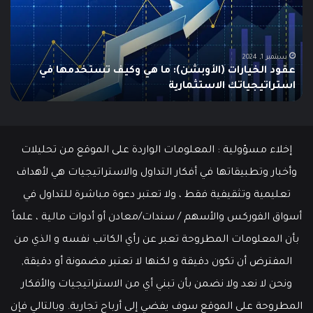
المتحدة
تنخفض
دل
إلى
ال
أدنى
لل
سبتمبر 19, 2024
مطالبات البطالة في الولايات المتحدة تنخفض إلى أدنى
مستوى
مستوى منذ مايو وسط سوق عمل قوي
م
منذ
مايو
وسط
سوق
عمل
إخلاء مسؤولية : المعلومات الواردة على الموقع من تحليلات
قوي
وأخبار وتطبيقاتها في أفكار التداول والاستراتيجيات هي لأهداف
تعليمية وتثقيفية فقط ، ولا تعتبر دعوة مباشرة للتداول في
أسواق الفوركس والأسهم / سندات/معادن أو أدوات مالية ، علماً
بأن المعلومات المطروحة تعبر عن رأي الكاتب نفسه و الذي من
المفترض أن تكون دقيقة و لكنها لا تعتبر مضمونة أو دقيقة,
ونحن لا نعد ولا نضمن بأن تبني أي من الاستراتيجيات والأفكار
المطروحة على الموقع سوف يفضي إلى أرباح تجارية. وبالتالي فإن