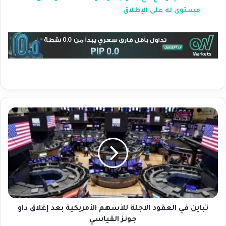
مستوى له على الإطلاق
ت
ب
ا
ي
ن
ف
ي
ا
ل
ع
تباين في العقود الآجلة للأسهم الأمريكية بعد إغلاق داو
ق
جونز القياسي