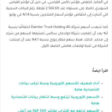
في ألمانيا، انخفض مؤشر داكس القياسي، في حين أن مؤشر القياس
السويدي حافظ على مستواه عند 2,566.69 نقطة، رغم البيانات السلبية
التي أشارت إلى انخفاض مؤشر أسعار المنتجين بنسبة 1.4% في يوليو.
كما شهدت أسهم شركة Daimler Truck Holding AG انخفاضًا بنسبة
2% بعد أن خفضت شركة جولدمان ساكس تصنيفها للسهم من شراء
إلى محايد. كذلك، هبط سهم مطار زيورخ بنسبة 4.1% بعد أن فشلت
الشركة في تلبية توقعات هامش النصف الأول.
اقرأ ايضاً:
أداء ضعيف للأسهم الأوروبية وسط ترقب بيانات
اقتصادية هامة
الأسهم الأوروبية ترتفع وسط انتظار بيانات اقتصادية
هامة
الأسهم ترتفع مع اقتراب مؤشر S&P 500 من أعلى