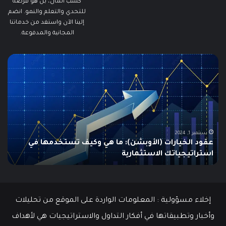
كسب المال، بل هو فرصة
للتحدي والتعلم والنمو. انضم
إلينا الآن واستفد من خدماتنا
المجانية والمدفوعة.
ما
ما
هو
هو
الـ
مؤ
Swing
الس
Trading؟
وك
دليلك
يتم
الشامل
اس
للمبتدئين
في
الت
يونيو 10, 2025
ما هو الـ Swing Trading؟ دليلك الشامل للمبتدئين
م
إخلاء مسؤولية : المعلومات الواردة على الموقع من تحليلات
وأخبار وتطبيقاتها في أفكار التداول والاستراتيجيات هي لأهداف