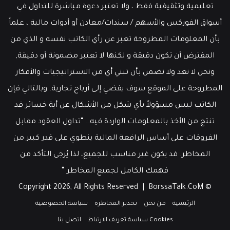
تعليمية وتثقيفية فقط ، ولا تعتبر دعوة مباشرة للتداول في
أسواق الفوركس والأسهم / سندات/معادن أو أدوات مالية ، علماً
بأن المعلومات المطروحة تعبر عن رأي الكاتب نفسه و الذي من
المفترض أن تكون دقيقة و لكنها لا تعتبر مضمونة أو دقيقة,
ونحن لا نعد ولا نضمن بأن تبني أي من الاستراتيجيات والأفكار
المطروحة على الموقع سوف يفضي إلى أرباح تجارية. وبالتالي فإن
الكاتب ليس مسؤولاً بأي شكل من الأشكال عن أية خسائر قد
تنتج من الأخذ بالمعلومات الواردة فيه.. “تداول العقود مقابل
الفروقات على أساس الرافعة المالية ينطوي على قدر كبير من
المخاطر. قد يكون غير مناسب للجميع، لذا يُرجى التأكد من
فهمك الكامل لجميع المخاطر “
BorssaTalk.CoM
© Copyright 2026, All Rights Reserved |
الرئيسية
من نحن
تحذير المخاطرة
سياسة الخصوصية
Cookies سياسة تعريف الارتباط
اتصل بنا