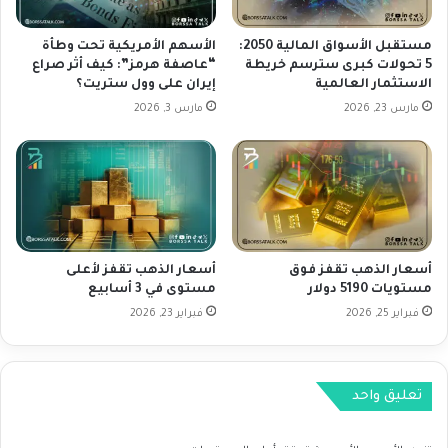
ة
ة
ف
ب
ي
مستقبل الأسواق المالية 2050:
الأسهم الأمريكية تحت وطأة
ع
ا
5 تحولات كبرى سترسم خريطة
“عاصفة هرمز”: كيف أثر صراع
د
الاستثمار العالمية
إيران على وول ستريت؟
ل
إ
أ
مارس 23, 2026
مارس 3, 2026
غ
س
ل
و
ا
ا
ق
ق
د
ا
ا
ل
و
ي
أسعار الذهب تقفز فوق
أسعار الذهب تقفز لأعلى
ج
و
مستويات 5190 دولار
مستوى في 3 أسابيع
و
م
ن
فبراير 25, 2026
فبراير 23, 2026
ا
ز
ل
ا
ث
ل
ل
تعليق واحد
ق
ا
ي
ث
ا
ا