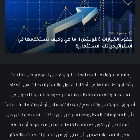
في
الـ
الولايات
ing
المتحدة
تنخفض
دلي
إلى
الش
أدنى
للم
سبتمبر 19, 2024
مطالبات البطالة في الولايات المتحدة تنخفض إلى أدنى
مستوى
مستوى منذ مايو وسط سوق عمل قوي
ما هو
منذ
مايو
وسط
سوق
عمل
إخلاء مسؤولية : المعلومات الواردة على الموقع من تحليلات
قوي
وأخبار وتطبيقاتها في أفكار التداول والاستراتيجيات هي لأهداف
تعليمية وتثقيفية فقط ، ولا تعتبر دعوة مباشرة للتداول في
أسواق الفوركس والأسهم / سندات/معادن أو أدوات مالية ، علماً
بأن المعلومات المطروحة تعبر عن رأي الكاتب نفسه و الذي من
المفترض أن تكون دقيقة و لكنها لا تعتبر مضمونة أو دقيقة,
ونحن لا نعد ولا نضمن بأن تبني أي من الاستراتيجيات والأفكار