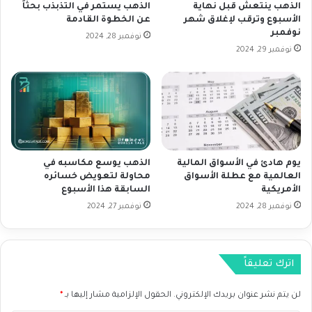
م
ع
الذهب ينتعش قبل نهاية
الذهب يستمر في التذبذب بحثاً
ر
الأسبوع وترقب لإغلاق شهر
عن الخطوة القادمة
ع
نوفمبر
ي
ل
نوفمبر 28, 2024
ك
ى
نوفمبر 29, 2024
ي
م
م
ؤ
ع
ش
ب
ر
د
ا
ا
ل
ي
د
يوم هادئ في الأسواق المالية
الذهب يوسع مكاسبه في
ة
ا
العالمية مع عطلة الأسواق
محاولة لتعويض خسائره
ا
و
الأمريكية
السابقة هذا الأسبوع
ل
ج
نوفمبر 28, 2024
نوفمبر 27, 2024
أ
و
س
ن
ب
ز
و
اترك تعليقاً
ع
لن يتم نشر عنوان بريدك الإلكتروني.
الحقول الإلزامية مشار إليها بـ
*