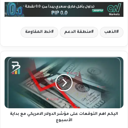
الذهب
منطقة الدعم
خط المقاومة
ا
ل
ي
ك
م
ا
ه
م
ا
ل
اليكم اهم التوقعات على مؤشر الدولار الامريكي مع بداية
ت
الأسبوع
و