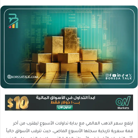
ارتفع سعر الذهب العالمي مع بداية تداولات الأسبوع ليقترب من آخر
قمة سعرية تاريخية سجلها الأسبوع الماضي، حيث تترقب الأسواق حالياً