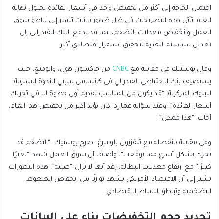
احتمال الحاجة إلى أكثر من تخفيض واحد في أسعار الفائدة بحلول نهاية
العام. تأتي هذه التصريحات في ظل ظهور بيانات تشير إلى تباطؤ سوق
العمل وانخفاض معدلات التضخم، مما قد يدفع البنك الفيدرالي إلى
تعديل سياسته النقدية لتحقيق استقرار اقتصادي أكبر.
وقال بوستيك في مقابلة مع
CNBC
من جاكسون هول، وايومنغ، حيث
يستضيف بنك الاحتياطي الفيدرالي في كانساس سيتي الندوة السنوية
للبنوك المركزية: “قد يكون من المناسب تقديم أول خطوة لنا في تحريك
أسعار الفائدة”. وعند سؤاله عما إذا كان يؤيد أكثر من تخفيض هذا العام،
أجاب: “هذا ممكن”.
وفي مقابلة منفصلة مع تلفزيون بلومبرغ، صرح بوستيك: “التضخم قد
تحرك بشكل أسرع مما توقعت”. وأضاف أن سوق العمل شهد “تغيرًا
كبيرًا” مع ارتفاع معدلات البطالة، رغم أنها لا تزال “صلبة”. هذه التطورات
تشير إلى أن الاقتصاد الأمريكي يشهد توازنًا بين انخفاض الضغوط
التضخمية وتباطؤ النشاط الاقتصادي.
تحديد حجم التخفيضات بناء على البيانات