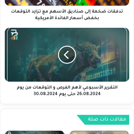
م
ة
تدفقات ضخمة إلى صناديق الأسهم مع تزايد التوقعات
إ
بخفض أسعار الفائدة الأمريكية
ل
ى
ا
ص
ل
ن
ت
ا
ق
د
ر
ي
ي
ق
ر
ا
ا
ل
ل
أ
أ
التقرير الأسبوعي لأهم الفرص و التوقعات من يوم
س
س
26.08.2024 حتى يوم 30.08.2024
ه
ب
م
و
م
ع
ع
ي
مقالات ذات صلة
ت
ل
ز
أ