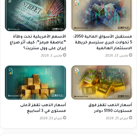
ا
ه
ي
م
د
ا
ا
ل
ل
ف
ت
ر
مستقبل الأسواق المالية 2050:
الأسهم الأمريكية تحت وطأة
و
ص
5 تحولات كبرى سترسم خريطة
“عاصفة هرمز”: كيف أثر صراع
ق
الاستثمار العالمية
إيران على وول ستريت؟
و
ع
ا
مارس 23, 2026
مارس 3, 2026
ا
ل
ت
ت
ب
و
خ
ق
ف
ع
ض
ا
أ
ت
أسعار الذهب تقفز فوق
أسعار الذهب تقفز لأعلى
س
م
مستويات 5190 دولار
مستوى في 3 أسابيع
ع
ن
ا
فبراير 25, 2026
فبراير 23, 2026
ي
ر
و
ا
م