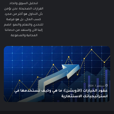
لتحليل السوق واتخاذ
القرارات الصحيحة. نحن نؤمن
بأن التداول هو أكثر من مجرد
كسب المال، بل هو فرصة
للتحدي والتعلم والنمو. انضم
إلينا الآن واستفد من خدماتنا
المجانية والمدفوعة.
ما
ما
هو
هو
الـ
مؤ
Swing
الس
Trading؟
وكي
دليلك
يتم
الشامل
است
للمبتدئين
في
الت
يونيو 10, 2025
ما هو الـ Swing Trading؟ دليلك الشامل للمبتدئين
م