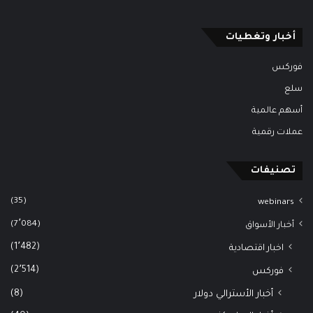
أخبار وتغطيات
فوركس
سلع
أسهم عالمية
عملات رقمية
تصنيفات
(35)
webinars
(7٬084)
أخبار الأسواق
(1٬482)
اخبار اقتصادية
(2٬514)
فوركس
(8)
أخبار الأسترالي دولار