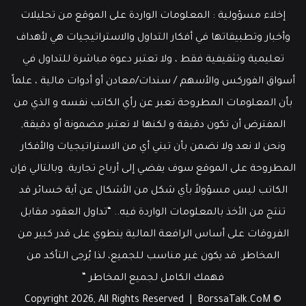
إخلاء مسؤولية : المعلومات الواردة على الموقع من تحليلات
وأخبار وتطبيقاتها في أفكار التداول والاستراتيجيات هي لأهداف
تعليمية وتثقيفية فقط ، ولا تعتبر دعوة مباشرة للتداول في
أسواق الفوركس والأسهم / سندات/معادن أو أدوات مالية ، علماً
بأن المعلومات المطروحة تعبر عن رأي الكاتب نفسه و الذي من
المفترض أن تكون دقيقة و لكنها لا تعتبر مضمونة أو دقيقة,
ونحن لا نعد ولا نضمن بأن تبني أي من الاستراتيجيات والأفكار
المطروحة على الموقع سوف يفضي إلى أرباح تجارية. وبالتالي فإن
الكاتب ليس مسؤولاً بأي شكل من الأشكال عن أية خسائر قد
تنتج من الأخذ بالمعلومات الواردة فيه.. “تداول العقود مقابل
الفروقات على أساس الرافعة المالية ينطوي على قدر كبير من
المخاطر. قد يكون غير مناسب للجميع، لذا يُرجى التأكد من
فهمك الكامل لجميع المخاطر “
BorssaTalk.CoM
© Copyright 2026, All Rights Reserved |