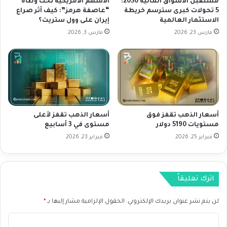
مستقبل الأسواق المالية 2050:
الأسهم الأمريكية تحت وطأة
م
ي
5 تحولات كبرى سترسم خريطة
“عاصفة هرمز”: كيف أثر صراع
ر
الاستثمار العالمية
إيران على وول ستريت؟
ك
ي
ي
مارس 23, 2026
مارس 3, 2026
ك
ة
ي
ت
ة
ر
و
ت
ي
ف
س
ع
ت
م
أسعار الذهب تقفز فوق
أسعار الذهب تقفز لأعلى
ع
ع
مستويات 5190 دولار
مستوى في 3 أسابيع
د
ت
ل
فبراير 25, 2026
فبراير 23, 2026
ر
ح
ك
د
ي
ي
ز
اترك تعليقاً
ث
ا
ب
ل
ا
لن يتم نشر عنوان بريدك الإلكتروني.
الحقول الإلزامية مشار إليها بـ
*
أ
و
ن
ا
ل
ظ