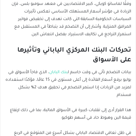
وفقًا لماساتو كويكي، كبير الاقتصاديين في معهد سومبو بلس، فإن
الزيادة في مؤشر أسعار المستهلك الأساسي تعكس تأثيرات
السياسات الحكومية السابقة التي كانت تهدف إلى تخفيض فواتير
المرافق المنزلية. وأشار إلى أن التضخم قد يتباطأ في المستقبل مع
استمرار التراجع في تكاليف الاستيراد بفضل انتعاش الين.
تحركات البنك المركزي الياباني وتأثيرها
على الأسواق
بيانات التضخم تأتي في وقت حاسم ل
بنك اليابان
، الذي فاجأ الأسواق في
يوليو برفع أسعار الفائدة إلى أعلى مستوى في 15 عامًا، مؤكدًا استعداده
لمزيد من الزيادات إذا استمر التضخم في تحقيق هدف 2% بشكل
مستدام.
هذا القرار أدى إلى تقلبات كبيرة في الأسواق المالية، بما في ذلك ارتفاع
قيمة الين وهبوط حاد في أسهم طوكيو.
في ظل تعافي الاقتصاد الياباني بشكل أسرع من المتوقع في الربع