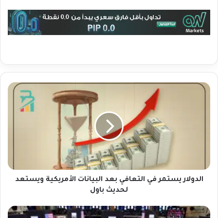
ا
ل
د
و
ل
ا
ر
ي
س
ت
الدولار يستمر في التعافي بعد البيانات الأمريكية ويستعد
م
لحديث باول
ر
ف
ا