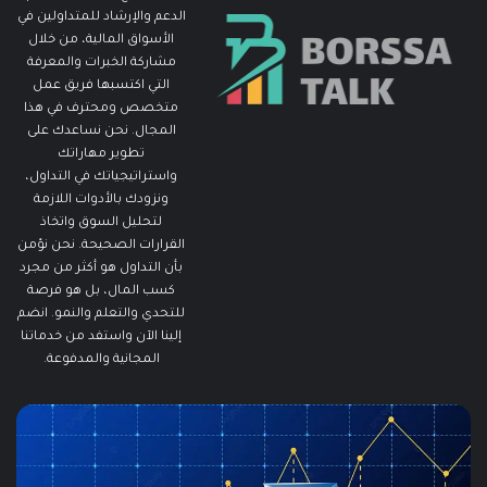
الدعم والإرشاد للمتداولين في
الأسواق المالية، من خلال
مشاركة الخبرات والمعرفة
التي اكتسبها فريق عمل
متخصص ومحترف في هذا
المجال. نحن نساعدك على
تطوير مهاراتك
واستراتيجياتك في التداول،
ونزودك بالأدوات اللازمة
لتحليل السوق واتخاذ
القرارات الصحيحة. نحن نؤمن
بأن التداول هو أكثر من مجرد
كسب المال، بل هو فرصة
للتحدي والتعلم والنمو. انضم
إلينا الآن واستفد من خدماتنا
المجانية والمدفوعة.
ما
م
هو
ه
الـ
م
Swing
ا