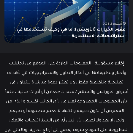
Trading؟
و
دليلك
ي
الشامل
ا
للمبتدئين
ف
ا
يونيو 10, 2025
ما هو الـ Swing Trading؟ دليلك الشامل للمبتدئين
إخلاء مسؤولية : المعلومات الواردة على الموقع من تحليلات
وأخبار وتطبيقاتها في أفكار التداول والاستراتيجيات هي لأهداف
تعليمية وتثقيفية فقط ، ولا تعتبر دعوة مباشرة للتداول في
أسواق الفوركس والأسهم / سندات/معادن أو أدوات مالية ، علماً
بأن المعلومات المطروحة تعبر عن رأي الكاتب نفسه و الذي من
المفترض أن تكون دقيقة و لكنها لا تعتبر مضمونة أو دقيقة,
ونحن لا نعد ولا نضمن بأن تبني أي من الاستراتيجيات والأفكار
المطروحة على الموقع سوف يفضي إلى أرباح تجارية. وبالتالي فإن