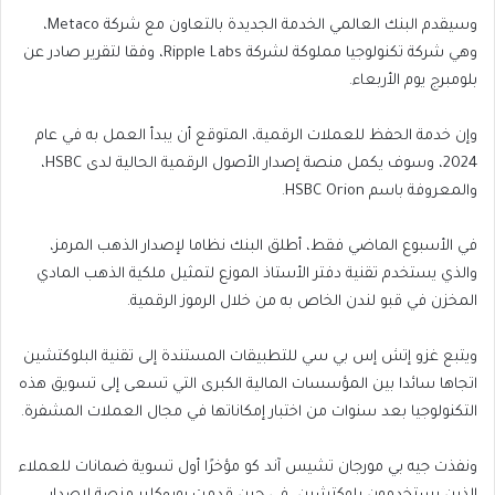
وسيقدم البنك العالمي الخدمة الجديدة بالتعاون مع شركة Metaco،
وهي شركة تكنولوجيا مملوكة لشركة Ripple Labs، وفقا لتقرير صادر عن
بلومبرج يوم الأربعاء.
وإن خدمة الحفظ للعملات الرقمية، المتوقع أن يبدأ العمل به في عام
2024، وسوف يكمل منصة إصدار الأصول الرقمية الحالية لدى HSBC،
والمعروفة باسم HSBC Orion.
في الأسبوع الماضي فقط، أطلق البنك نظاما لإصدار الذهب المرمز،
والذي يستخدم تقنية دفتر الأستاذ الموزع لتمثيل ملكية الذهب المادي
المخزن في قبو لندن الخاص به من خلال الرموز الرقمية.
ويتبع غزو إتش إس بي سي للتطبيقات المستندة إلى تقنية البلوكتشين
اتجاها سائدا بين المؤسسات المالية الكبرى التي تسعى إلى تسويق هذه
التكنولوجيا بعد سنوات من اختبار إمكاناتها في مجال العملات المشفرة.
ونفذت جيه بي مورجان تشيس آند كو مؤخرًا أول تسوية ضمانات للعملاء