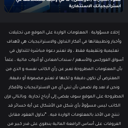
الت
يونيو 10, 2025
ما هو الـ Swing Trading؟ دليلك الشامل للمبتدئين
م
إخلاء مسؤولية : المعلومات الواردة على الموقع من تحليلات
وأخبار وتطبيقاتها في أفكار التداول والاستراتيجيات هي لأهداف
تعليمية وتثقيفية فقط ، ولا تعتبر دعوة مباشرة للتداول في
أسواق الفوركس والأسهم / سندات/معادن أو أدوات مالية ، علماً
بأن المعلومات المطروحة تعبر عن رأي الكاتب نفسه و الذي من
المفترض أن تكون دقيقة و لكنها لا تعتبر مضمونة أو دقيقة,
ونحن لا نعد ولا نضمن بأن تبني أي من الاستراتيجيات والأفكار
المطروحة على الموقع سوف يفضي إلى أرباح تجارية. وبالتالي فإن
الكاتب ليس مسؤولاً بأي شكل من الأشكال عن أية خسائر قد
تنتج من الأخذ بالمعلومات الواردة فيه.. “تداول العقود مقابل
الفروقات على أساس الرافعة المالية ينطوي على قدر كبير من