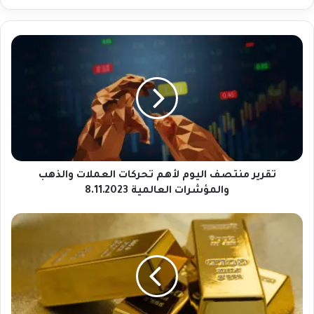
ت
ق
ر
ي
ر
م
ن
ت
ص
ف
تقرير منتصف اليوم لأهم تحركات العملات والذهب
ا
والمؤشرات العالمية 8.11.2023
ل
ي
أ
و
س
م
ع
ل
ا
أ
ر
ه
ا
م
ل