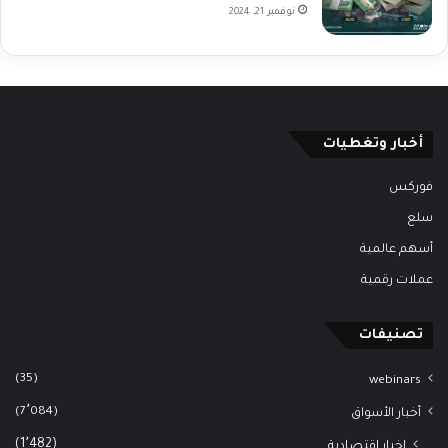
نوفمبر 21, 2024
أخبار وتغطيات
فوركس
سلع
أسهم عالمية
عملات رقمية
تصنيفات
(35)
webinars
(7٬084)
أخبار الأسواق
(1٬482)
اخبار اقتصادية