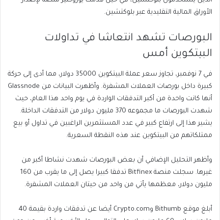
الذين يستخدمون بلوكتشين، في حين قدمت يوروكلير منصة لإصدار
الأوراق المالية التقليدية عبر بلوكتشين.
البورصات تشهد انتعاشا في تداولات
البيتكوين أمس
في 7 نوفمبر، تجاوز سعر عملة البيتكوين 35000 دولار، مما أدى إلى حركة
كبيرة داخل بورصات العملات المشفرة. وأظهرت البيانات من Glassnode
أنها كانت واحدة من أكبر التدفقات الواردة في يوم واحد هذا العام، حيث
شهدت البورصات ما مجموعه 370 مليون دولار من التدفقات الداخلة.
يشير هذا إلى ارتفاع كبير في عدد المستثمرين الراغبين في تداول أو بيع
ممتلكاتهم من البيتكوين عند هذه النقطة السعرية.
وأظهر التحليل الإضافي أن بعض البورصات شهدت نشاطا أكبر من
غيرها. سجلت منصة Bitfinex تدفقا كبيرا يصل إلى ما يقرب من 160
مليون دولار، معظمها يأتي من واحد من حيتان العملات المشفرة.
أبلغ موقع Bithumb وCrypto.com أيضا عن تدفقات واردة بقيمة 40