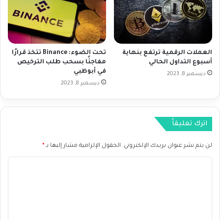
ل
ا
م
ب
ؤ
م
ش
ح
ر
ا
العملات الرقمية ترتفع بنهاية
تحت الضوء: Binance تتخذ قرارًا
ا
ف
أسبوع التداول الحالي
مفاجئًا بسحب طلب الترخيص
ت
ظ
في أبوظبي
ا
ديسمبر 8, 2023
ا
ديسمبر 8, 2023
ل
ل
ع
ف
ا
ي
ل
د
اترك تعليقاً
م
ر
ي
ا
لن يتم نشر عنوان بريدك الإلكتروني.
الحقول الإلزامية مشار إليها بـ
*
ة
ل
8
ي
ا
.
1
ل
1
ت
.
ع
2
0