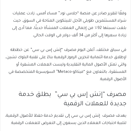
وفقًا لتقرير صادر عن منصة “جلاس نود” مساء أمس، زادت عمليات
شراء المستثمرين طويلي الأجل للبيتكوين المتاحة في السوق، حيث
بلغت نسبتها 92٪ من إجمالي العملات المنشأة حديثًا، مما أدى إلى
زيادة سعرها إلى أكثر من 34 ألف دولار في الوقت الحالي.
في سياق مختلف، أعلن اليوم مصرف “إتش إس بي سي” عن خططه
لإطلاق خدمة ائتمانية لتخزين الرموز الرقمية بناءً على تقنية البلوك تشين،
والتي تمثل الأصول المالية التقليدية وليست العملات المشفرة أو
المستقرة، بالتعاون مع “ميتاكو-Metaco” السويسرية المتخصصة في
الأصول الرقمية.
مصرف “إتش إس بي سي” يطلق خدمة
جديدة للعملات الرقمية
يهدف مصرف إتش إس بي سي إلى تقديم خدمة حفظ للأصول الرقمية،
لتلبية احتياجات العملاء الذين يسعون إلى التعرض للعملات الرقمية.