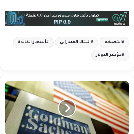
التضخم
البنك الفيدرالي
أسعار الفائدة
مؤشر الدولار
ب
ن
ك
ج
و
ل
د
م