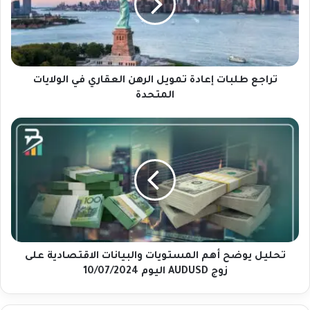
ع
ط
ل
ب
ا
ت
تراجع طلبات إعادة تمويل الرهن العقاري في الولايات
إ
المتحدة
ع
ا
ت
د
ح
ة
ل
ت
ي
م
ل
و
ي
ي
و
ل
ض
ا
ح
ل
أ
تحليل يوضح أهم المستويات والبيانات الاقتصادية على
ر
ه
زوج AUDUSD اليوم 10/07/2024
ه
م
ن
ا