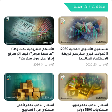
ا
ل
ل
م
مقالات ذات صلة
ع
س
ق
ت
ا
و
ر
ي
ي
ا
ف
ت
ي
و
ا
ا
مستقبل الأسواق المالية 2050:
الأسهم الأمريكية تحت وطأة
ل
ل
5 تحولات كبرى سترسم خريطة
“عاصفة هرمز”: كيف أثر صراع
و
الاستثمار العالمية
إيران على وول ستريت؟
ب
ل
ي
مارس 23, 2026
مارس 3, 2026
ا
ا
ي
ن
ا
ا
ت
ت
ا
ا
ل
ل
م
ا
أسعار الذهب تقفز فوق
أسعار الذهب تقفز لأعلى
ت
ق
مستويات 5190 دولار
مستوى في 3 أسابيع
ح
ت