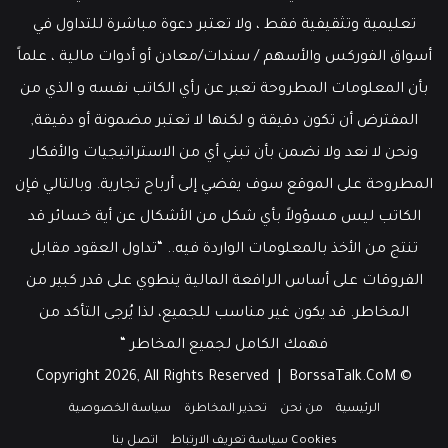
تعليمية وتثقيفية فقط ، ولا تعتبر دعوة مباشرة للتداول في
أسواق الفوركس والأسهم / سندات/معادن أو أدوات مالية ، علماً
بأن المعلومات المطروحة تعبر عن رأي الكاتب نفسه و الذي من
المفترض أن تكون دقيقة و لكنها لا تعتبر مضمونة أو دقيقة,
ونحن لا نعد ولا نضمن بأن تبني أي من الاستراتيجيات والأفكار
المطروحة على الموقع سوف يفضي إلى أرباح تجارية. وبالتالي فإن
الكاتب ليس مسؤولاً بأي شكل من الأشكال عن أية خسائر قد
تنتج من الأخذ بالمعلومات الواردة فيه.. “تداول العقود مقابل
الفروقات على أساس الرافعة المالية ينطوي على قدر كبير من
المخاطر. قد يكون غير مناسب للجميع، لذا يُرجى التأكد من
فهمك الكامل لجميع المخاطر “
BorssaTalk.CoM
© Copyright 2026, All Rights Reserved |
الرئيسية
من نحن
تحذير المخاطرة
سياسة الخصوصية
Cookies سياسة تعريف الارتباط
اتصل بنا