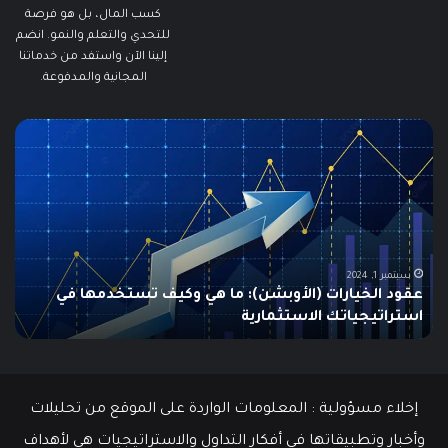
كسب المال، بل هو فرصة
للتحدي والتعلم والنمو. انضم
إلينا الآن واستفد من خدماتنا
المجانية والمدفوعة.
مطالبات
ما
البطالة
هو
في
الـ
الولايات
ing
المتحدة
تنخفض
دلي
إلى
الش
أدنى
للم
سبتمبر 19, 2024
مطالبات البطالة في الولايات المتحدة تنخفض إلى أدنى
مستوى
مستوى منذ مايو وسط سوق عمل قوي
ما هو
منذ
مايو
وسط
سوق
عمل
إخلاء مسؤولية : المعلومات الواردة على الموقع من تحليلات
قوي
وأخبار وتطبيقاتها في أفكار التداول والاستراتيجيات هي لأهداف