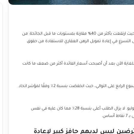
شهدت أسعار المنازل ارتفاعا ملحوظا في الفترة الأخيرة، حيث ارتفعت بأكثر من 40% مقارنة بمستويات ما قبل الجائحة. من
لى التسرع في إعادة تمويل الرهن العقاري للاستفادة من حقوق
اية الآن بعد أن أصبحت أسعار الفائدة أكثر من ضعف ما كانت
تراجعت طلبات إعادة تمويل المنازل الأسبوع الماضي للأسبوع الرابع على التوالي، حيث انخفضت بنسبة 2٪ وفقًا لمؤشر اتحاد
وأُدخل في نتائج الأسبوع الماضي تعديلًا عطلة الرابع من يوليو. لا يزال الطلب أعلى بنسبة 28٪ مما كان عليه في نفس
ساس.
ضين ليس لديهم حافز كبير لإعادة