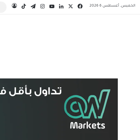
‫X
فيسبوك
لينكدإن
‫YouTube
انستقرام
تيلقرام
‫TikTok
الخميس, أغسطس 6 2026
تسجيل