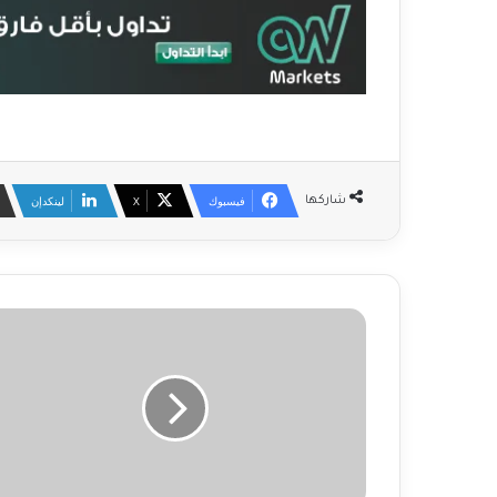
فيسبوك
‫X
لينكدإن
شاركها
ت
ب
ا
ط
ؤ
ا
ل
ن