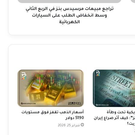
ع
ا
تراجع مبيعات مرسيدس بنز في الربع الثاني
ت
وسط انخفاض الطلب على السيارات
م
الكهربائية
ر
س
ي
د
س
ب
ن
ز
ف
ي
ا
ل
ر
ب
يكية تحت وطأة
أسعار الذهب تقفز فوق مستويات
ع
: كيف أثر صراع إيران
5190 دولار
ا
يت؟
فبراير 25, 2026
ل