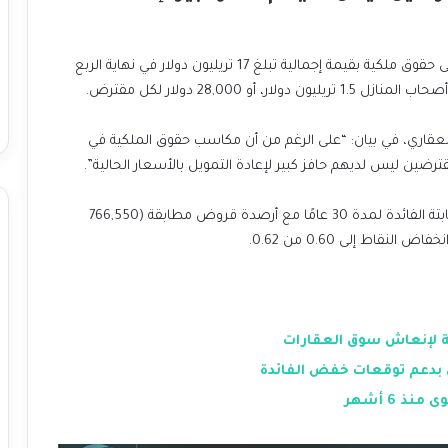
وفقًا لشركة CoreLogic، كان أصحاب المنازل يجلسون على حقوق ملكية بقيمة إجمالية تبلغ 17 تريليون دولار في نهاية الربع
لعقاري، في بيان: “على الرغم من أن مكاسب حقوق الملكية في
ترضين ليس لديهم حافز كبير لإعادة التمويل بالأسعار الحالية”.
انخفض متوسط سعر الفائدة على عقود الرهن العقاري ثابتة الفائدة لمدة 30 عامًا مع أرصدة قروض مطابقة (766,550
ة لإنعاش سوق العقارات
ي بدعم توقعات خفض الفائدة
 6 أشهر