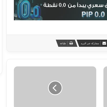
مشاركة عبر البريد
طباعة
ت
ر
ا
ج
ع
م
ب
ي