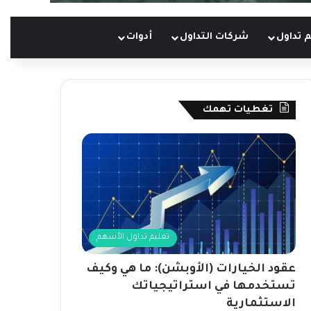
 تداول
شركات التداول
أدوات
تغطيات تهمك
تعليم تداول الأسهم
عقود الخيارات (الأوبشن): ما هي وكيف
تستخدمها في استراتيجياتك
الاستثمارية