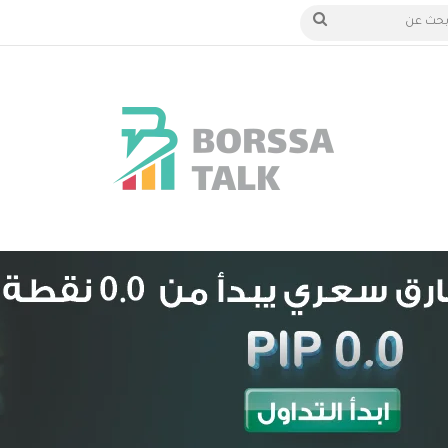
 الدخول
بحث
عن