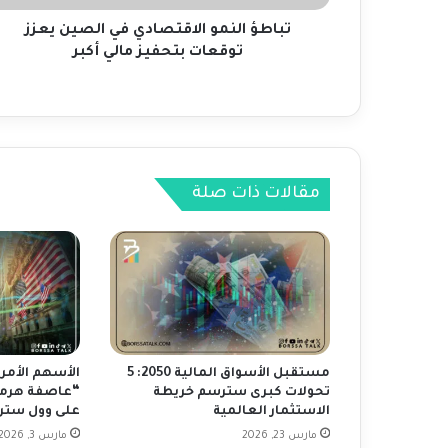
م
و
تباطؤ النمو الاقتصادي في الصين يعزز
ا
توقعات بتحفيز مالي أكبر
ل
ا
ق
ت
ص
ا
مقالات ذات صلة
د
ي
ف
ي
ا
ل
ص
ي
ن
مستقبل الأسواق المالية 2050: 5
الأسهم الأمر
ي
تحولات كبرى سترسم خريطة
“عاصفة هرمز”
ع
الاستثمار العالمية
على وول ستر
ز
مارس 23, 2026
مارس 3, 2026