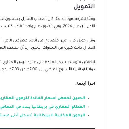
التمويل
الأول من عام 2024. وفي غضون عام واحد فقط، اكتسب أصحاب المنازل 1.5 تريليون دولار، أو 28,000 دولار لكل مقترض.
وقال جويل كان، خبير اقتصادي في اتحاد مصرفيي الرهن ا
المنازل كانت كبيرة في السنوات الأخيرة، إلا أن معظم المق
دولارًا أو أقل) الأسبوع الماضي إلى 7.00٪ من 7.03٪، مع انخفاض النقاط إلى 0.60 من 0.62.
اقرأ أيضا…
الصين تخفض اسعار الفائدة للرهون العقاري
القطاع العقاري في بريطانيا يبدء في التعاف
الرهون العقارية البريطانية تسجل أدنى مستوى منذ