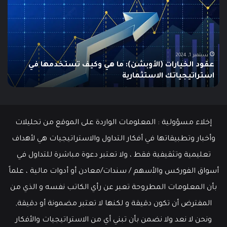
الـ
Swing
Trading؟
دليلك
الشامل
للمبتدئين
يونيو 10, 2025
ما هو الـ Swing Trading؟ دليلك الشامل للمبتدئين
إخلاء مسؤولية : المعلومات الواردة على الموقع من تحليلات
وأخبار وتطبيقاتها في أفكار التداول والاستراتيجيات هي لأهداف
تعليمية وتثقيفية فقط ، ولا تعتبر دعوة مباشرة للتداول في
أسواق الفوركس والأسهم / سندات/معادن أو أدوات مالية ، علماً
بأن المعلومات المطروحة تعبر عن رأي الكاتب نفسه و الذي من
المفترض أن تكون دقيقة و لكنها لا تعتبر مضمونة أو دقيقة,
ونحن لا نعد ولا نضمن بأن تبني أي من الاستراتيجيات والأفكار