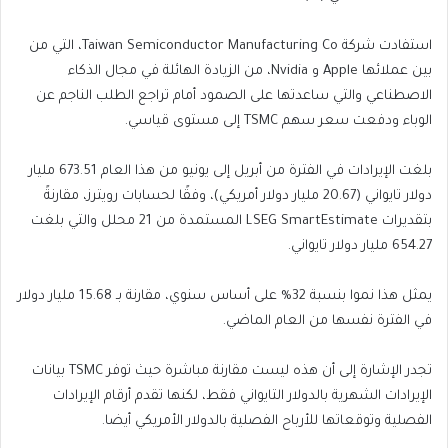
استفادت شركة Taiwan Semiconductor Manufacturing Co، التي من
بين عملائها Apple و Nvidia، من الزيادة الهائلة في مجال الذكاء
الاصطناعي والتي ساعدتها على الصمود أمام تراجع الطلب الناجم عن
الوباء ودفعت سعر سهم TSMC إلى مستوى قياسي.
بلغت الإيرادات في الفترة من أبريل إلى يونيو من هذا العام 673.51 مليار
دولار تايواني (20.67 مليار دولار أمريكي)، وفقًا لحسابات رويترز، مقارنةً
بتقديرات LSEG SmartEstimate المستمدة من 21 محلل والتي بلغت
654.27 مليار دولار تايواني.
يمثل هذا نموا بنسبة 32% على أساس سنوي، مقارنة بـ 15.68 مليار دولار
في الفترة نفسها من العام الماضي.
تجدر الإشارة إلى أن هذه ليست مقارنة مباشرة حيث توفر TSMC بيانات
الإيرادات الشهرية بالدولار التايواني فقط، لكنها تقدم أرقام الإيرادات
الفصلية وتوقعاتها للأرباح الفصلية بالدولار الأمريكي أيضا.