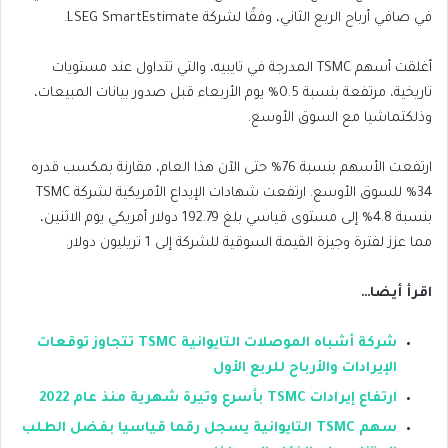
في صافي أرباح الربع الثاني، وفقًا لشركة LSEG SmartEstimate.
أغلقت أسهم TSMC المدرجة في تايبيه، والتي تتداول عند مستويات
تاريخية، مرتفعة بنسبة 0.5% يوم الأربعاء قبل صدور بيانات المبيعات،
وذلكتماشيا مع السوق الأوسع.
ارتفعت الأسهم بنسبة 76% حتى الآن هذا العام، مقارنة بمكسب قدره
34% للسوق الأوسع. ارتفعت شهادات الإيداع الأمريكية لشركة TSMC
بنسبة 4.8% إلى مستوى قياسي بلغ 192.79 دولار أمريكي يوم الاثنين،
مما عزز لفترة وجيزة القيمة السوقية للشركة إلى 1 تريليون دولار.
اقرأ أيضا…
شركة أشباه الموصلات التايوانية TSMC تتجاوز توقعات
الإيرادات والأرباح للربع الأول
ارتفاع إيرادات TSMC بأسرع وتيرة شهرية منذ عام 2022
سهم TSMC التايوانية يسجل رقما قياسيا بفضل الطلب