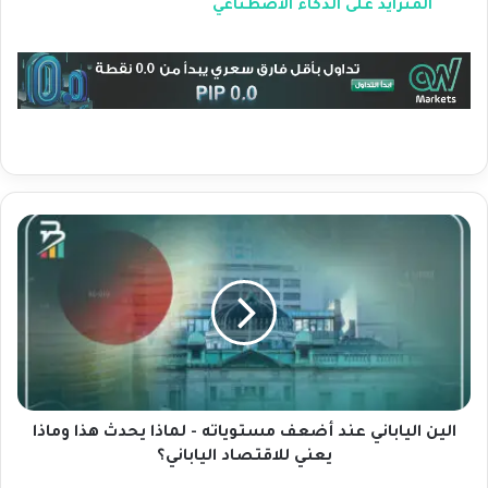
المتزايد على الذكاء الاصطناعي
ا
ل
ي
ن
ا
ل
ي
ا
ب
ا
الين الياباني عند أضعف مستوياته - لماذا يحدث هذا وماذا
ن
يعني للاقتصاد الياباني؟
ي