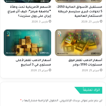
ي
ا
ح
ل
مستقبل الأسواق المالية 2050:
الأسهم الأمريكية تحت وطأة
د
ص
5 تحولات كبرى سترسم خريطة
“عاصفة هرمز”: كيف أثر صراع
ث
الاستثمار العالمية
إيران على وول ستريت؟
ي
ه
ن
مارس 23, 2026
مارس 3, 2026
ذ
ي
ا
ع
و
ز
م
ز
ا
ت
ذ
و
ا
ق
أسعار الذهب تقفز فوق
أسعار الذهب تقفز لأعلى
ي
ع
مستويات 5190 دولار
مستوى في 3 أسابيع
ع
ا
ن
فبراير 25, 2026
فبراير 23, 2026
ت
ي
ب
ل
ت
ل
ح
اترك تعليقاً
ا
ف
ق
ي
ت
لن يتم نشر عنوان بريدك الإلكتروني.
الحقول الإلزامية مشار إليها بـ
*
ز
ص
م