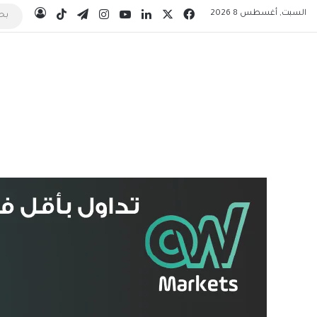
‫X
فيسبوك
لينكدإن
‫YouTube
انستقرام
تيلقرام
‫TikTok
السبت, أغسطس 8 2026
تسجيل 