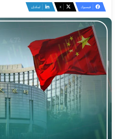
فيسبوك
‫X
لينكدإن