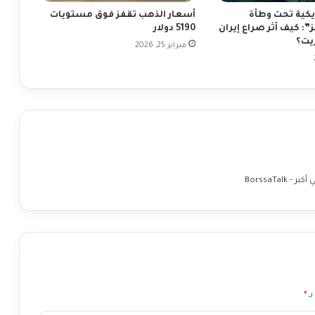
ب
يكية تحت وطأة
أسعار الذهب تقفز فوق مستويات
ل
: كيف أثر صراع إيران
5190 دولار
ت
يت؟
فبراير 25, 2026
ص
ر
ي
ح
ا
ت
ج
ي
ر
BorssaTa
و
م
ب
ا
و
ل
بـ
*