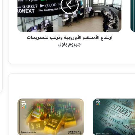
ا
ع
ا
ل
أ
س
ارتفاع الأسهم الأوروبية وترقب لتصريحات
ه
جيروم باول
م
ا
ل
أ
و
ر
و
ب
ي
ة
و
ت
ر
ق