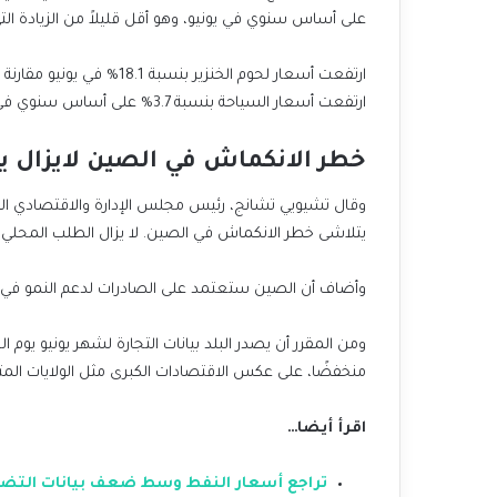
على أساس سنوي في يونيو، وهو أقل قليلاً من الزيادة التي بلغت 0.7٪ في الأشهر الستة الأو
ارتفعت أسعار السياحة بنسبة 3.7% على أساس سنوي في يونيو، بانخفاض قدره 0.8% عن مايو.
خطر الانكماش في الصين لايزال يل
يتلاشى خطر الانكماش في الصين. لا يزال الطلب المحلي 
وأضاف أن الصين ستعتمد على الصادرات لدعم النمو في ا
ومن المقرر أن يصدر البلد بيانات التجارة لشهر يونيو يو
منخفضًا، على عكس الاقتصادات الكبرى مثل الولايات الم
اقرأ أيضا…
تراجع أسعار النفط وسط ضعف بيانات التضخم