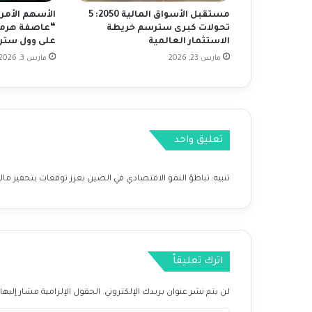
ا
مستقبل الأسواق المالية 2050: 5
الأسهم الأمر
ت
تحولات كبرى سترسم خريطة
“عاصفة هرمز”
ا
الاستثمار العالمية
على وول ستر
ل
مارس 23, 2026
مارس 3, 2026
ت
ض
خ
م
ا
تعليق واحد
ل
ص
ي
تنبيه:
تباطؤ النمو الاقتصادي في الصين يعزز توقعات بتحفيز مالي أكبر - lk
ن
ي
و
ت
و
ق
اترك تعليقاً
ع
ا
لن يتم نشر عنوان بريدك الإلكتروني.
الحقول الإلزامية مشار إليها 
ت