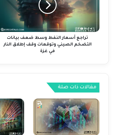
ع
أ
س
ع
ا
ر
تراجع أسعار النفط وسط ضعف بيانات
ا
التضخم الصيني وتوقعات وقف إطلاق النار
ل
في غزة
ن
ف
ط
و
س
مقالات ذات صلة
ط
ض
ع
ف
ب
ي
ا
ن