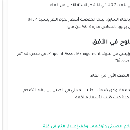
لى من العام.
ارتفعت أسعار لحوم الخنزير بنسبة 18.1% في يونيو مقارنة بالعام السابق، بينما انخفضت أسعار لحوم البقر بنسبة 13.4%.
وح في الأفق
وقال تشيويي تشانج، رئيس مجلس الإدارة والاقتصادي الرئيسي في شركة Pinpoint Asset Management، في مذكرة له: “لم
ضعيفًا”
لنصف الأول من العام.
م الجمعة، وأدى ضعف الطلب المحلي في الصين إلى إبقاء التضخم
تحدة حيث ظلت الأسعار مرتفعة.
 الصيني وتوقعات وقف إطلاق النار في غزة