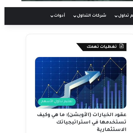
 تداول
شركات التداول
أدوات
تغطيات تهمك
تعليم تداول الأسهم
عقود الخيارات (الأوبشن): ما هي وكيف
تستخدمها في استراتيجياتك
الاستثمارية