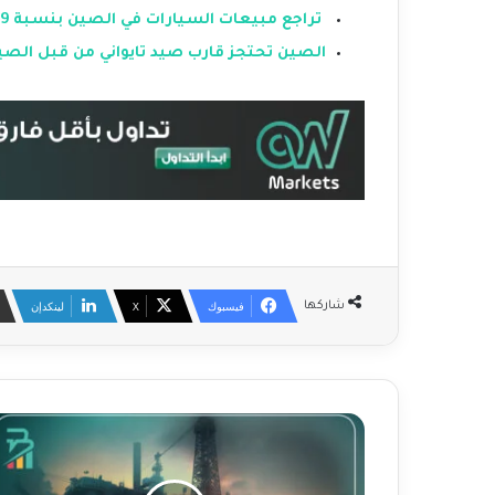
تراجع مبيعات السيارات في الصين بنسبة 6.9%
الصين تحتجز قارب صيد تايواني من قبل الصين
فيسبوك
‫X
لينكدإن
شاركها
ت
ر
ا
ج