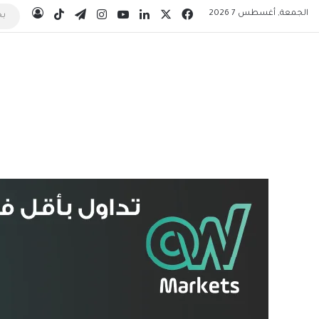
‫X
فيسبوك
لينكدإن
‫YouTube
انستقرام
تيلقرام
‫TikTok
الجمعة, أغسطس 7 2026
تسجيل 