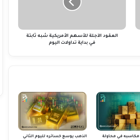
و
د
ا
ل
آ
ج
العقود الآجلة للأسهم الأمريكية شبه ثابتة
ل
في بداية تداولات اليوم
ة
ل
ل
أ
س
ه
م
ا
ل
أ
م
ر
ي
ك
مكاسبه في محاولة
الذهب يوسع خسائره لليوم الثاني