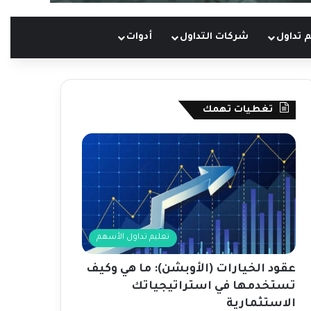
 تداول
شركات التداول
أدوات
تغطيات تهمك
تعليم تداول الأسهم
عقود الخيارات (الأوبشن): ما هي وكيف
تستخدمها في استراتيجياتك
الاستثمارية