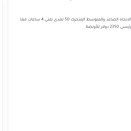
بينما كسر المستوى 2360 دولار للأونصة يكسر معه خط الاتجاه الصاعد والمتوسط المتحرك 50 لمدى زمني 4 ساعات مما
لأونصة.