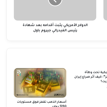
ل
ا
ر
ا
ل
أ
الدولار الأمريكي يثبت أقدامه بعد شهادة
م
رئيس الفيدرالي جيروم باول
ر
ي
ك
ي
ي
ث
ب
ت
يكية تحت وطأة
أ
: كيف أثر صراع إيران
ق
يت؟
د
ا
م
ه
أسعار الذهب تقفز فوق مستويات
ب
5190 دولار