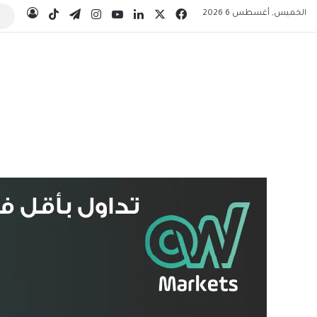
‫X
فيسبوك
لينكدإن
‫YouTube
انستقرام
تيلقرام
‫TikTok
الخميس, أغسطس 6 2026
تسجيل