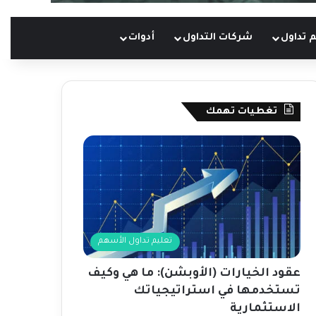
 تداول
شركات التداول
أدوات
تغطيات تهمك
تعليم تداول الأسهم
عقود الخيارات (الأوبشن): ما هي وكيف
تستخدمها في استراتيجياتك
الاستثمارية