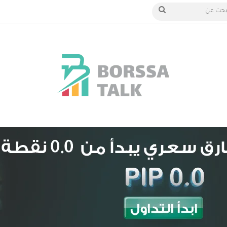
 الدخول
بحث
عن