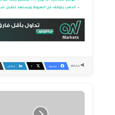
الذهب يتوقف عن الهبوط ويستعد لتقبل شها
فيسبوك
‫X
لينكدإن
شاركها
ع
ا
ج
ل