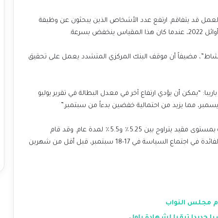
لعمل قد يتفاقم. ارتفع عدد الأشخاص الذين يبحثون عن وظيفة
اط”، مضيفاً أن موقف البنك المركزي المتشدد يعمل على تحقيق
اريبا: “يمكن أن يؤدي ارتفاع آخر في معدل البطالة في تقرير يوليو
مبر، مما يزيد من احتمالية خفضين بدءاً من سبتمبر.”
حافظ الاحتياطي الفيدرالي على سعر الفائدة عند ما يصفه بمستوى مقيد يتراوح بين 5.25٪ و5.5٪ لمدة عام. وقد قام
المتداولون في العقود الآجلة بتسعير شبه كامل لخفض الفائدة في اجتماع السياسة في 17-18 سبتمبر، قبل أقل من شهرين
ام مجلس النواب