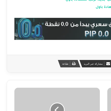
دة باول
مشاركة عبر البريد
طباعة
ا
ل
د
و