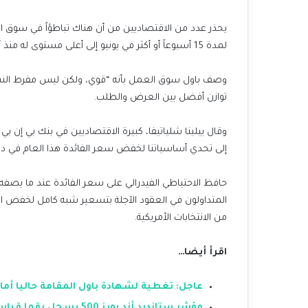
يحذر عدد من الاقتصاديين من أن هناك تباطؤاً في سوق ا
لمدة 15 أسبوعاً أو أكثر في يونيو إلى أعلى مستوى له منذ أوائل 2022، عندما كان هذا المقياس ينخفض بسرعة.
وصف باول سوق العمل بأنه “قوي، ولكن ليس مفرط النش
توازن أفضل بين العرض والطلب.
وقال ييلينا شلياتيفا، كبيرة الاقتصاديين في بنك بي إن بي ب
إلى تحدي أساسياتنا لخفض سعر الفائدة هذا العام في ديس
من الانتخابات الأمريكية.
اقرأ أيضا…
عاجل: تغطية لشهادة باول المقامة حاليا أم
مؤشر ستاندرد أند بورز 500 يسجل رقما قياسيا جديدا ترقبا لشهادة باول