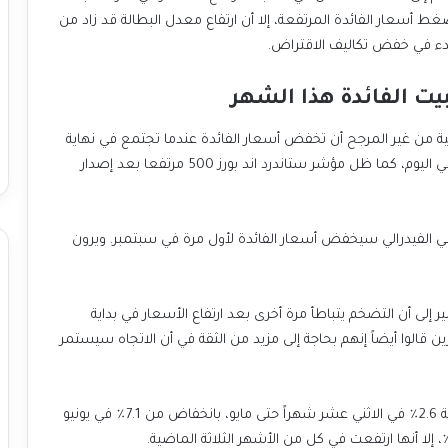
أسعار الفائدة المرتفعة، إلا أن ارتفاع معدل البطالة قد زاد من
دء في خفض تكاليف الاقتراض.
يت الفائدة هذا الشهر
لية من غير المرجح أن تخفض أسعار الفائدة عندما تجتمع في نهاية
هذا الشهر. تقلبت عوائد سندات الخزانة لكنها كانت أعلى في اليوم، كما ظل مؤشر ستاندرد اند بورز 500 مرتفعا بعد إصدار
الية تزيد قليلاً عن 70٪ بأن الاحتياطي الفيدرالي سيخفض أسعار الفائدة لأول مرة في سبتمبر. ويرون
ير إلى أن التضخم يتباطأ مرة أخرى بعد ارتفاع الأسعار في بداية
 قالوا أيضاً إنهم بحاجة إلى مزيد من الثقة في أن الاتجاه سيستمر
ارتفع مقياس التضخم المفضل للاحتياطي الفيدرالي بنسبة 2.6٪ في الاثني عشر شهراً حتى مايو، بانخفاض من 7.1٪ في يونيو