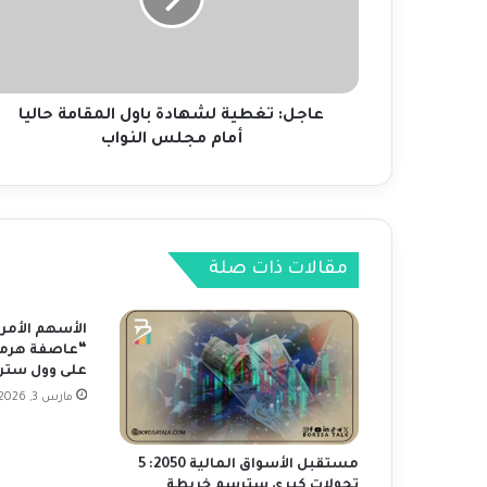
:
ت
غ
ط
ي
ة
عاجل: تغطية لشهادة باول المقامة حاليا
ل
أمام مجلس النواب
ش
ه
ا
د
ة
مقالات ذات صلة
ب
ا
و
الأسهم الأمر
ل
“عاصفة هرمز”
ا
على وول ستر
ل
مارس 3, 2026
م
ق
ا
مستقبل الأسواق المالية 2050: 5
م
تحولات كبرى سترسم خريطة