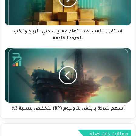
ا
ر
ا
ل
ذ
استقرار الذهب بعد انتهاء عمليات جني الأرباح وترقب
ه
للحركة القادمة
ب
ب
أ
ع
س
د
ه
ا
م
ن
ش
ت
ر
ه
ك
ا
ة
ء
ب
ع
ر
أسهم شركة بريتش بتروليوم (BP) تنخفض بنسبة 3%
م
ي
ل
ت
ي
ش
ا
مقالات ذات صلة
ب