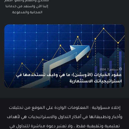
للتحدي والتعلم والنمو. انضم
إلينا الآن واستفد من خدماتنا
المجانية والمدفوعة.
مطالبات
البطالة
في
الولايات
المتحدة
تنخفض
إلى
أدنى
سبتمبر 19, 2024
ف تستخدمها في
مطالبات البطالة في الولايات المتحدة تنخف
مستوى
مستوى منذ مايو وسط سوق عمل قوي
منذ
مايو
وسط
سوق
عمل
إخلاء مسؤولية : المعلومات الواردة على الموقع من تحليلات
قوي
وأخبار وتطبيقاتها في أفكار التداول والاستراتيجيات هي لأهداف
تعليمية وتثقيفية فقط ، ولا تعتبر دعوة مباشرة للتداول في