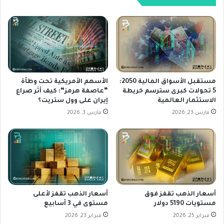
ت
ت
ج
ر
ن
و
ي
ل
ا
ي
ل
و
أ
م
ر
(
مستقبل الأسواق المالية 2050:
الأسهم الأمريكية تحت وطأة
ب
5 تحولات كبرى سترسم خريطة
“عاصفة هرمز”: كيف أثر صراع
B
الاستثمار العالمية
إيران على وول ستريت؟
ا
P
ح
)
مارس 23, 2026
مارس 3, 2026
و
ت
ت
ن
ر
خ
ق
ف
ب
ض
ل
ب
ل
ن
أسعار الذهب تقفز فوق
أسعار الذهب تقفز لأعلى
ح
س
مستويات 5190 دولار
مستوى في 3 أسابيع
ر
ب
فبراير 25, 2026
فبراير 23, 2026
ك
ة