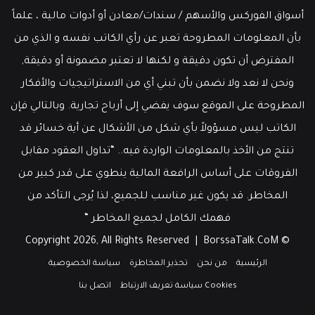
أسواق الفوركس والأسهم / سندات/معادن أو أدوات مالية ، علماً
بأن المعلومات المطروحة تعبر عن رأي الكاتب نفسه و الذي من
المفترض أن تكون دقيقة و لكنها لا تعتبر مضمونة أو دقيقة,
ونحن لا نعد ولا نضمن بأن تبني أي من الاستراتيجيات والأفكار
المطروحة على الموقع سوف يفضي إلى أرباح تجارية. وبالتالي فإن
الكاتب ليس مسؤولاً بأي شكل من الأشكال عن أية خسائر قد
تنتج من الأخذ بالمعلومات الواردة فيه.. “تداول العقود مقابل
الفروقات على أساس الرافعة المالية ينطوي على قدر كبير من
المخاطر. قد يكون غير مناسب للجميع، لذا يُرجى التأكد من
فهمك الكامل لجميع المخاطر “
BorssaTalk.CoM
© Copyright 2026, All Rights Reserved |
الرئيسية
من نحن
تحذير المخاطرة
سياسة الخصوصية
Cookies سياسة تعريف الارتباط
اتصل بنا