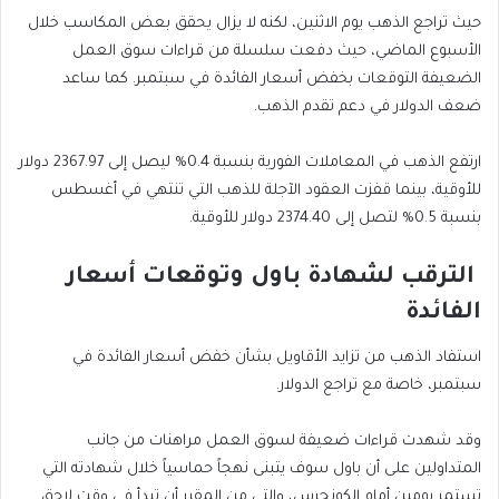
حيث تراجع الذهب يوم الاثنين، لكنه لا يزال يحقق بعض المكاسب خلال
الأسبوع الماضي، حيث دفعت سلسلة من قراءات سوق العمل
الضعيفة التوقعات بخفض أسعار الفائدة في سبتمبر. كما ساعد
ضعف الدولار في دعم تقدم الذهب.
ارتفع الذهب في المعاملات الفورية بنسبة 0.4% ليصل إلى 2367.97 دولار
للأوقية، بينما قفزت العقود الآجلة للذهب التي تنتهي في أغسطس
بنسبة 0.5% لتصل إلى 2374.40 دولار للأوقية.
الترقب لشهادة باول وتوقعات أسعار
الفائدة
استفاد الذهب من تزايد الأقاويل بشأن خفض أسعار الفائدة في
سبتمبر، خاصة مع تراجع الدولار.
وقد شهدت قراءات ضعيفة لسوق العمل مراهنات من جانب
المتداولين على أن باول سوف يتبنى نهجاً حماسياً خلال شهادته التي
تستمر يومين أمام الكونجرس، والتي من المقرر أن تبدأ في وقت لاحق