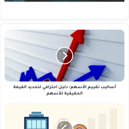
أ
س
ا
ل
ي
ب
ت
ق
ي
ي
أساليب تقييم الأسهم: دليل احترافي لتحديد القيمة
م
الحقيقية للأسهم
ا
ل
م
أ
ا
س
ه
ه
ي