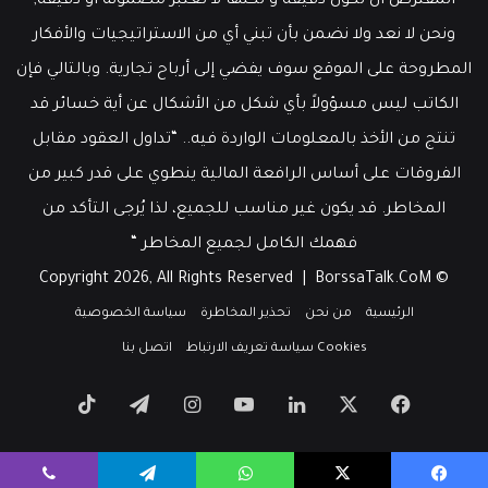
المفترض أن تكون دقيقة و لكنها لا تعتبر مضمونة أو دقيقة,
ونحن لا نعد ولا نضمن بأن تبني أي من الاستراتيجيات والأفكار
المطروحة على الموقع سوف يفضي إلى أرباح تجارية. وبالتالي فإن
الكاتب ليس مسؤولاً بأي شكل من الأشكال عن أية خسائر قد
تنتج من الأخذ بالمعلومات الواردة فيه.. “تداول العقود مقابل
الفروقات على أساس الرافعة المالية ينطوي على قدر كبير من
المخاطر. قد يكون غير مناسب للجميع، لذا يُرجى التأكد من
فهمك الكامل لجميع المخاطر “
BorssaTalk.CoM
© Copyright 2026, All Rights Reserved |
الرئيسية
من نحن
تحذير المخاطرة
سياسة الخصوصية
Cookies سياسة تعريف الارتباط
اتصل بنا
‫X
فيسبوك
لينكدإن
‫YouTube
انستقرام
تيلقرام
‫TikTok