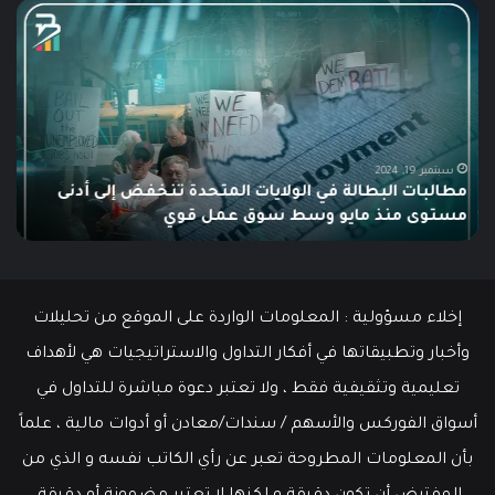
مطالبات
ما
البطالة
هو
في
الـ
الولايات
ing
المتحدة
تنخفض
دلي
إلى
الش
أدنى
للم
سبتمبر 19, 2024
مطالبات البطالة في الولايات المتحدة تنخفض إلى أدنى
مستوى
مستوى منذ مايو وسط سوق عمل قوي
ما هو
منذ
مايو
وسط
سوق
عمل
إخلاء مسؤولية : المعلومات الواردة على الموقع من تحليلات
قوي
وأخبار وتطبيقاتها في أفكار التداول والاستراتيجيات هي لأهداف
تعليمية وتثقيفية فقط ، ولا تعتبر دعوة مباشرة للتداول في
أسواق الفوركس والأسهم / سندات/معادن أو أدوات مالية ، علماً
بأن المعلومات المطروحة تعبر عن رأي الكاتب نفسه و الذي من