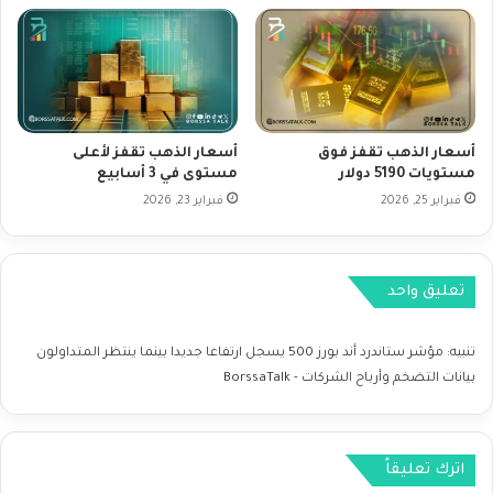
ي
ت
م
م
ة
؟
ا
د
ل
ل
ح
ي
أسعار الذهب تقفز فوق
أسعار الذهب تقفز لأعلى
ق
ل
مستويات 5190 دولار
مستوى في 3 أسابيع
ي
ش
فبراير 25, 2026
فبراير 23, 2026
ق
ا
ي
م
ة
ل
ل
تعليق واحد
ل
أ
س
تنبيه:
مؤشر ستاندرد أند بورز 500 يسجل ارتفاعا جديدا بينما ينتظر المتداولون
ه
بيانات التضخم وأرباح الشركات - BorssaTalk
م
اترك تعليقاً