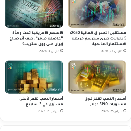
R
و
M
ي
و
ا
ا
ت
ل
و
ذ
ا
مستقبل الأسواق المالية 2050:
الأسهم الأمريكية تحت وطأة
ك
ل
5 تحولات كبرى سترسم خريطة
“عاصفة هرمز”: كيف أثر صراع
ا
الاستثمار العالمية
إيران على وول ستريت؟
ب
ء
ي
مارس 23, 2026
مارس 3, 2026
ا
ا
ل
ن
ا
ا
ص
ت
ط
ا
ن
ل
ا
ا
أسعار الذهب تقفز فوق
أسعار الذهب تقفز لأعلى
ع
ق
مستويات 5190 دولار
مستوى في 3 أسابيع
ي
ت
فبراير 25, 2026
فبراير 23, 2026
ص
ا
د
ي