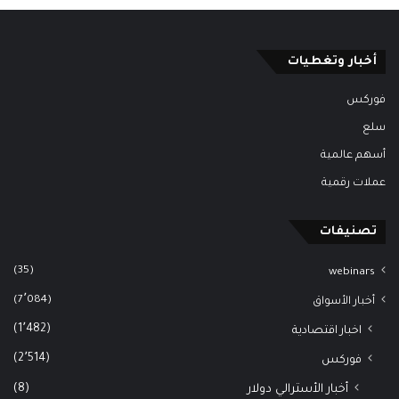
أخبار وتغطيات
فوركس
سلع
أسهم عالمية
عملات رقمية
تصنيفات
(35)
webinars
(7٬084)
أخبار الأسواق
(1٬482)
اخبار اقتصادية
(2٬514)
فوركس
(8)
أخبار الأسترالي دولار