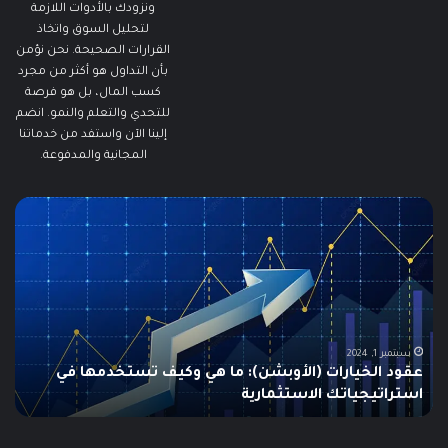
ونزودك بالأدوات اللازمة
لتحليل السوق واتخاذ
القرارات الصحيحة. نحن نؤمن
بأن التداول هو أكثر من مجرد
كسب المال، بل هو فرصة
للتحدي والتعلم والنمو. انضم
إلينا الآن واستفد من خدماتنا
المجانية والمدفوعة.
مطالبات
ما
البطالة
هو
في
الـ
الولايات
ing
المتحدة
تنخفض
دلي
إلى
الش
أدنى
للم
سبتمبر 19, 2024
مطالبات البطالة في الولايات المتحدة تنخفض إلى أدنى
مستوى
مستوى منذ مايو وسط سوق عمل قوي
ما هو
منذ
مايو
وسط