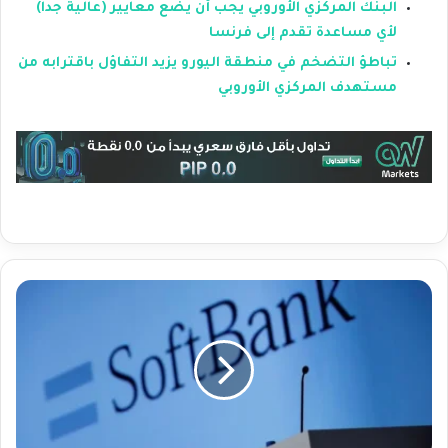
البنك المركزي الأوروبي يجب أن يضع معايير (عالية جدا)
لأي مساعدة تقدم إلى فرنسا
تباطؤ التضخم في منطقة اليورو يزيد التفاؤل باقترابه من
مستهدف المركزي الأوروبي
ا
ر
ت
ف
ا
ع
ق
ي