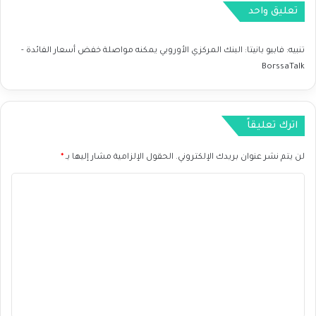
تعليق واحد
ة
ع
ل
تنبيه:
فابيو بانيتا: البنك المركزي الأوروبي يمكنه مواصلة خفض أسعار الفائدة -
ى
BorssaTalk
ز
و
ج
A
اترك تعليقاً
U
D
لن يتم نشر عنوان بريدك الإلكتروني.
الحقول الإلزامية مشار إليها بـ
*
U
S
ا
D
ل
ا
ل
ت
ي
ع
و
م
ل
0
ي
4
ق
/