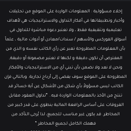
سوق
عمل
إخلاء مسؤولية : المعلومات الواردة على الموقع من تحليلات
قوي
وأخبار وتطبيقاتها في أفكار التداول والاستراتيجيات هي لأهداف
تعليمية وتثقيفية فقط ، ولا تعتبر دعوة مباشرة للتداول في
أسواق الفوركس والأسهم / سندات/معادن أو أدوات مالية ، علماً
بأن المعلومات المطروحة تعبر عن رأي الكاتب نفسه و الذي من
المفترض أن تكون دقيقة و لكنها لا تعتبر مضمونة أو دقيقة,
ونحن لا نعد ولا نضمن بأن تبني أي من الاستراتيجيات والأفكار
المطروحة على الموقع سوف يفضي إلى أرباح تجارية. وبالتالي فإن
الكاتب ليس مسؤولاً بأي شكل من الأشكال عن أية خسائر قد
تنتج من الأخذ بالمعلومات الواردة فيه.. “تداول العقود مقابل
الفروقات على أساس الرافعة المالية ينطوي على قدر كبير من
المخاطر. قد يكون غير مناسب للجميع، لذا يُرجى التأكد من
فهمك الكامل لجميع المخاطر “