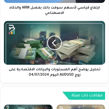
ا
س
ارتفاع قياسي لأسهم سوفت بانك بفضل ARM والذكاء
ي
الاصطناعي
ل
أ
ت
س
ح
ه
ل
م
ي
س
ل
و
ي
ف
و
ت
ض
ب
ح
ا
أ
تحليل يوضح أهم المستويات والبيانات الاقتصادية على
ن
ه
زوج AUDUSD اليوم 04/07/2024
ك
م
ب
ا
ف
ل
ض
م
مقالات ذات صلة
ل
س
A
ت