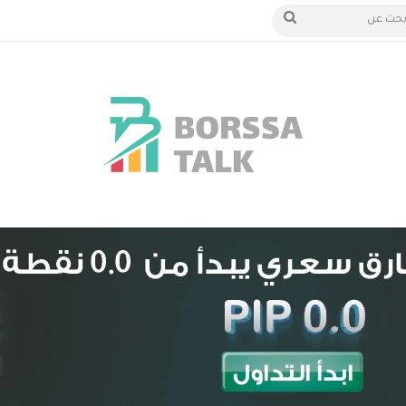
 الدخول
بحث
عن