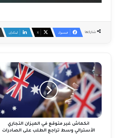
فيسبوك
‫X
لينكدإن
شاركها
ا
ن
ك
م
ا
ش
غ
ي
ر
م
انكماش غير متوقع في الميزان التجاري
ت
الأسترالي وسط تراجع الطلب على الصادرات
و