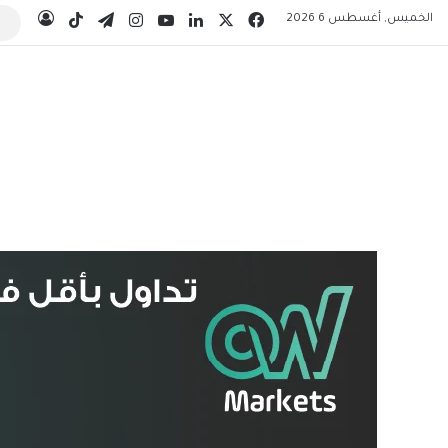
‫X
فيسبوك
لينكدإن
‫YouTube
انستقرام
تيلقرام
‫TikTok
الخميس, أغسطس 6 2026
تسجيل