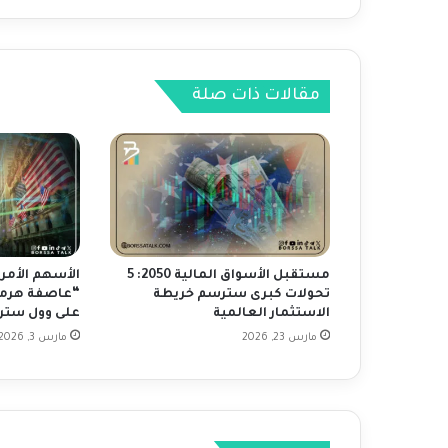
ق
ع
ف
ي
مقالات ذات صلة
ا
ل
م
ي
ز
ا
ن
ا
ل
مستقبل الأسواق المالية 2050: 5
الأسهم الأمر
ت
تحولات كبرى سترسم خريطة
“عاصفة هرمز”
ج
الاستثمار العالمية
على وول ستر
ا
مارس 23, 2026
مارس 3, 2026
ر
ي
ا
ل
أ