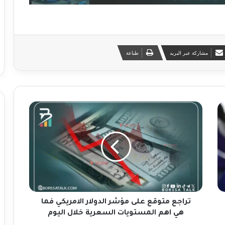
مشاركة عبر البريد
طباعة
ت
ر
ا
ج
ع
م
ت
و
ق
ع
تراجع متوقع على مؤشر الدولار الامريكي فما
ع
هي اهم المستويات السعرية خلال اليوم
ل