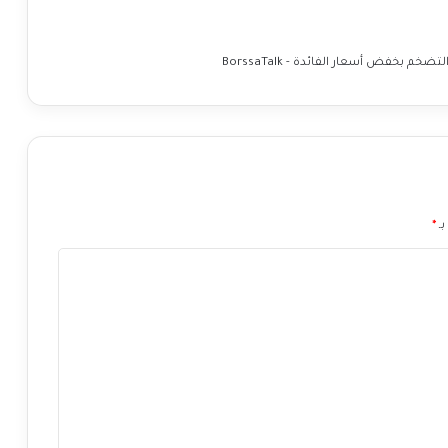
م
ا
ه
خفض أسعار الفائدة - BorssaTalk
ي
ا
ه
م
ا
ل
م
س
بـ
*
ت
و
ي
ا
ت
ا
ل
س
ع
ر