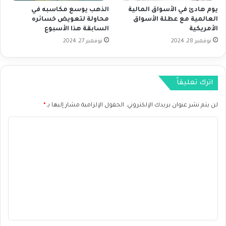
ا
يوم هادئ في الأسواق المالية
الذهب يوسع مكاسبه في
ض
ل
العالمية مع عطلة الأسواق
محاولة لتعويض خسائره
ع
م
الأمريكية
السابقة هذا الأسبوع
ف
ؤ
نوفمبر 28, 2024
نوفمبر 27, 2024
ا
ش
ل
ر
ت
ا
د
ت
اترك تعليقاً
ا
ا
و
ل
لن يتم نشر عنوان بريدك الإلكتروني.
الحقول الإلزامية مشار إليها بـ
*
ل
ع
ا
ا
ا
ل
ل
م
م
ل
ح
ي
ت
ت
ة
ع
م
4
ل
.
ل
7
ي
.
2
ق
0