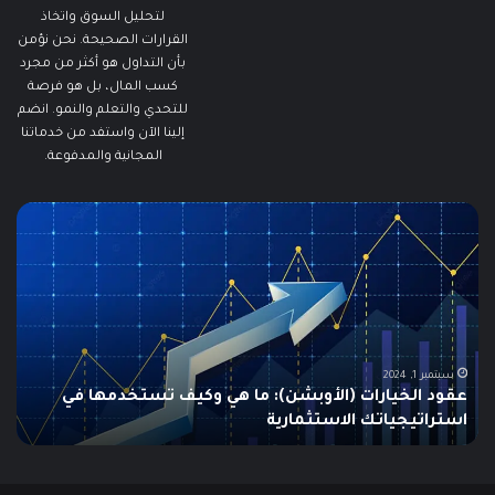
لتحليل السوق واتخاذ
القرارات الصحيحة. نحن نؤمن
بأن التداول هو أكثر من مجرد
كسب المال، بل هو فرصة
للتحدي والتعلم والنمو. انضم
إلينا الآن واستفد من خدماتنا
المجانية والمدفوعة.
ما
ما
هو
هو
الـ
مؤ
Swing
الس
Trading؟
وك
دليلك
يتم
الشامل
اس
للمبتدئين
في
الت
يونيو 10, 2025
ما هو الـ Swing Trading؟ دليلك الشامل للمبتدئين
م