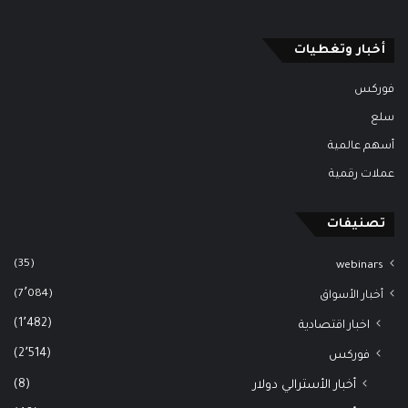
أخبار وتغطيات
فوركس
سلع
أسهم عالمية
عملات رقمية
تصنيفات
(35)
webinars
(7٬084)
أخبار الأسواق
(1٬482)
اخبار اقتصادية
(2٬514)
فوركس
(8)
أخبار الأسترالي دولار