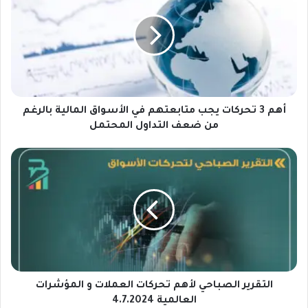
م
3
ت
ح
ر
ك
ا
ت
أهم 3 تحركات يجب متابعتهم في الأسواق المالية بالرغم
ي
من ضعف التداول المحتمل
ج
ب
ا
م
ل
ت
ت
ا
ق
ب
ر
ع
ي
ت
ر
ه
ا
م
ل
ف
ص
التقرير الصباحي لأهم تحركات العملات و المؤشرات
ي
ب
العالمية 4.7.2024