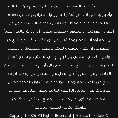
إخلاء مسؤولية : المعلومات الواردة على الموقع من تحليلات
وأخبار وتطبيقاتها في أفكار التداول والاستراتيجيات هي لأهداف
تعليمية وتثقيفية فقط ، ولا تعتبر دعوة مباشرة للتداول في
أسواق الفوركس والأسهم / سندات/معادن أو أدوات مالية ، علماً
بأن المعلومات المطروحة تعبر عن رأي الكاتب نفسه و الذي من
المفترض أن تكون دقيقة و لكنها لا تعتبر مضمونة أو دقيقة,
ونحن لا نعد ولا نضمن بأن تبني أي من الاستراتيجيات والأفكار
المطروحة على الموقع سوف يفضي إلى أرباح تجارية. وبالتالي فإن
الكاتب ليس مسؤولاً بأي شكل من الأشكال عن أية خسائر قد
تنتج من الأخذ بالمعلومات الواردة فيه.. “تداول العقود مقابل
الفروقات على أساس الرافعة المالية ينطوي على قدر كبير من
المخاطر. قد يكون غير مناسب للجميع، لذا يُرجى التأكد من
فهمك الكامل لجميع المخاطر “
BorssaTalk.CoM
© Copyright 2026, All Rights Reserved |